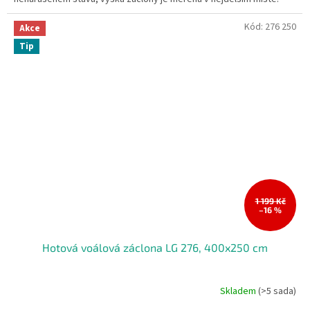
Kód:
276 250
Akce
Tip
1 199 Kč
–16 %
Hotová voálová záclona LG 276, 400x250 cm
Skladem
(>5 sada)