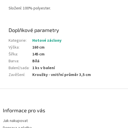
Složení: 100% polyester.
Doplňkové parametry
Kategorie
:
Hotové záclony
Výška
:
160 cm
Šířka
:
145 cm
Barva
:
Bílá
Balení/sada
:
1 ks v balení
Zavěšení
:
Kroužky - vnitřní průměr 3,5 cm
Z
á
p
a
Informace pro vás
t
Jak nakupovat
í