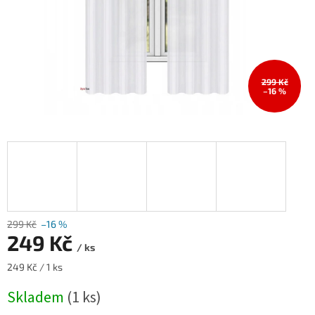
299 Kč
–16 %
299 Kč
–16 %
249 Kč
/ ks
Měrná
249 Kč / 1 ks
cena:
Skladem
(1 ks)