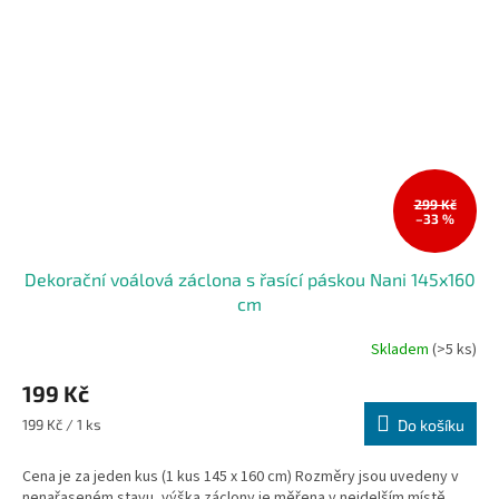
299 Kč
–33 %
Dekorační voálová záclona s řasící páskou Nani 145x160
cm
Skladem
(>5 ks)
199 Kč
Měrná
199 Kč / 1 ks
Do košíku
cena:
Cena je za jeden kus (1 kus 145 x 160 cm) Rozměry jsou uvedeny v
nenařaseném stavu, výška záclony je měřena v nejdelším místě.