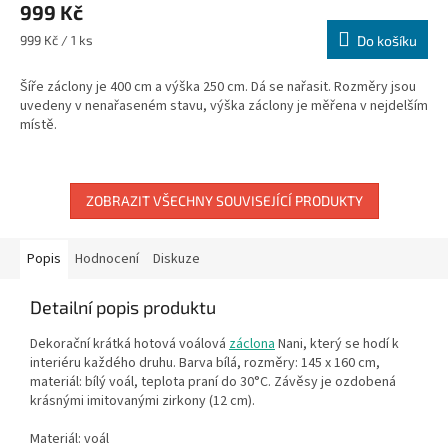
999 Kč
Měrná
999 Kč / 1 ks
Do košíku
cena:
Šíře záclony je 400 cm a výška 250 cm. Dá se nařasit. Rozměry jsou
uvedeny v nenařaseném stavu, výška záclony je měřena v nejdelším
místě.
ZOBRAZIT VŠECHNY SOUVISEJÍCÍ PRODUKTY
Popis
Hodnocení
Diskuze
Detailní popis produktu
Dekorační krátká hotová voálová
záclona
Nani, který se hodí k
interiéru každého druhu. Barva bílá, rozměry: 145 x 160 cm,
materiál: bílý voál, teplota praní do 30°C. Závěsy je ozdobená
krásnými imitovanými zirkony (12 cm).
Materiál: voál