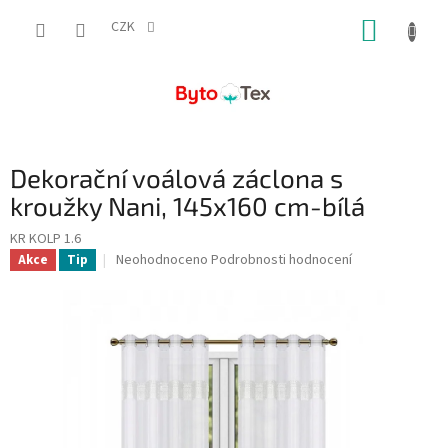
Přejít
NÁKUP
na
CZK
obsah
KOŠÍK
Dekorační voálová záclona s
kroužky Nani, 145x160 cm-bílá
KR KOLP 1.6
Průměrné
Neohodnoceno
Podrobnosti hodnocení
Akce
Tip
hodnocení
produktu
je
0,0
z
5
hvězdiček.