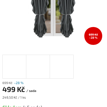
699 Kč
–28 %
699 Kč
–28 %
499 Kč
/ sada
Měrná
249,50 Kč / 1 ks
cena: