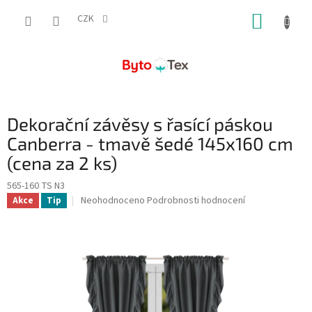
Přejít
NÁKUP
na
CZK
obsah
KOŠÍK
Dekorační závěsy s řasící páskou
Canberra - tmavě šedé 145x160 cm
(cena za 2 ks)
565-160 TS N3
Průměrné
Neohodnoceno
Podrobnosti hodnocení
Akce
Tip
hodnocení
produktu
je
0,0
z
5
hvězdiček.