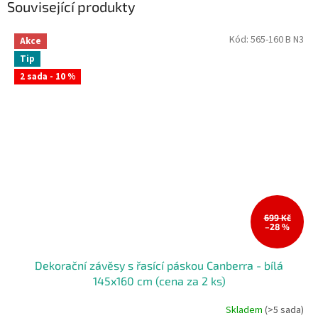
Související produkty
Kód:
565-160 B N3
Akce
Tip
2 sada - 10 %
699 Kč
–28 %
Dekorační závěsy s řasící páskou Canberra - bílá
145x160 cm (cena za 2 ks)
Skladem
(>5 sada)