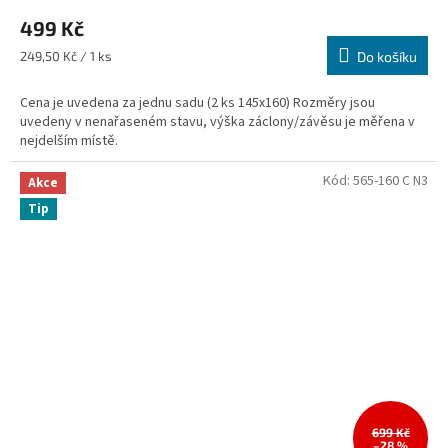
499 Kč
Měrná
249,50 Kč / 1 ks
Do košíku
cena:
Cena je uvedena za jednu sadu (2 ks 145x160) Rozměry jsou
uvedeny v nenařaseném stavu, výška záclony/závěsu je měřena v
nejdelším místě.
Kód:
565-160 C N3
Akce
Tip
699 Kč
–28 %