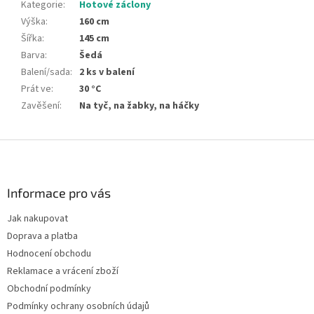
Kategorie
:
Hotové záclony
Výška
:
160 cm
Šířka
:
145 cm
Barva
:
Šedá
Balení/sada
:
2 ks v balení
Prát ve
:
30 °C
Zavěšení
:
Na tyč, na žabky, na háčky
Z
á
p
a
Informace pro vás
t
Jak nakupovat
í
Doprava a platba
Hodnocení obchodu
Reklamace a vrácení zboží
Obchodní podmínky
Podmínky ochrany osobních údajů