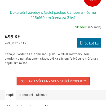
Dekorační závěsy s řasící páskou Canberra - černá
145x160 cm (cena za 2 ks)
Skladem
(>5 sada)
499 Kč
Měrná
249,50 Kč / 1 ks
Do košíku
cena:
Cena je uvedena za jednu sadu (2 ks 145x160) Rozměry jsou
uvedeny v nenařaseném stavu, výška záclony/závěsu je měřena v
nejdelším místě.
ZOBRAZIT VŠECHNY SOUVISEJÍCÍ PRODUKTY
Popis
Hodnocení
Diskuze