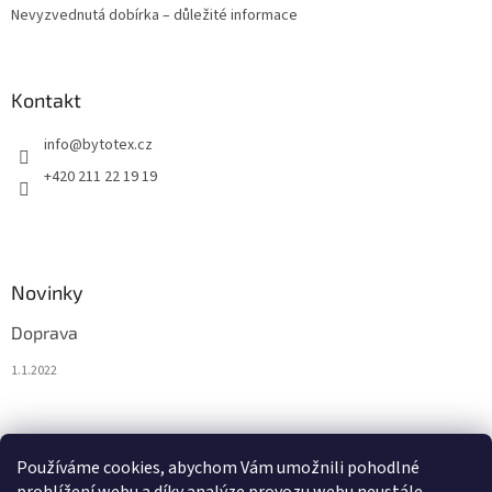
Nevyzvednutá dobírka – důležité informace
Kontakt
info
@
bytotex.cz
+420 211 22 19 19
Novinky
Doprava
1.1.2022
Nákupní košík
Používáme cookies, abychom Vám umožnili pohodlné