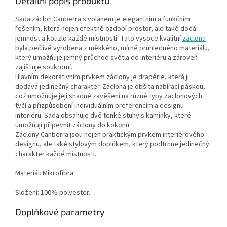
Detailní popis produktu
Sada záclon Canberra s volánem je elegantním a funkčním
řešením, která nejen efektně ozdobí prostor, ale také dodá
jemnost a kouzlo každé místnosti. Tato vysoce kvalitní
záclona
byla pečlivě vyrobena z měkkého, mírně průhledného materiálu,
který umožňuje jemný průchod světla do interiéru a zároveň
zajišťuje soukromí.
Hlavním dekorativním prvkem záclony je drapérie, která ji
dodává jedinečný charakter. Záclona je obšita nabírací páskou,
což umožňuje jeji snadné zavěšení na různé typy záclonových
tyčí a přizpůsobení individuálním preferencím a designu
interiéru. Sada obsahuje dvě tenké stuhy s kamínky, které
umožňují připevnit záclony do kokonů.
Záclony Canberra jsou nejen praktickým prvkem interiérového
designu, ale také stylovým doplňkem, který podtrhne jedinečný
charakter každé místnosti.
Materiál: Mikrofibra
Složení: 100% polyester.
Doplňkové parametry