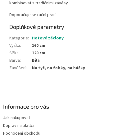
kombinovat s tradičními závěsy.
Doporučuje se ruční praní.
Doplňkové parametry
Kategorie
:
Hotové záclony
Výška
:
160 cm
Šířka
:
120 cm
Barva
:
Bílá
Zavěšení
:
Na tyč, na žabky, na háčky
Z
á
p
a
Informace pro vás
t
Jak nakupovat
í
Doprava a platba
Hodnocení obchodu