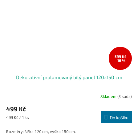
599 Kč
–16 %
Dekorativní prolamovaný bílý panel 120x150 cm
Skladem
(3 sada)
499 Kč
Měrná
499 Kč / 1 ks
Do košíku
cena:
Rozměry: šířka-120 cm, výška-150 cm.