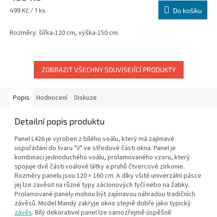
Měrná
499 Kč / 1 ks
Do košíku
cena:
Rozměry: šířka-120 cm, výška-150 cm.
ZOBRAZIT VŠECHNY SOUVISEJÍCÍ PRODUKTY
Popis
Hodnocení
Diskuze
Detailní popis produktu
Panel
L426
je vyroben z bílého voálu, který má zajímavé
uspořádání do tvaru "V" ve středové části okna. Panel je
kombinaci jednoduchého voálu, prolamovaného vzoru, který
spojuje dvě části voálové látky a pruhů čtvercové zirkonie.
Rozměry panelu jsou 120 × 160 cm. A díky všité univerzální pásce
jej lze zavěsit na různé typy záclonových tyčí nebo na žabky.
Prolamované panely mohou být zajímavou náhradou tradičních
závěsů. Model Mandy zakryje okno stejně dobře jako typický
závěs
. Bílý dekorativní panel lze samozřejmě úspěšně