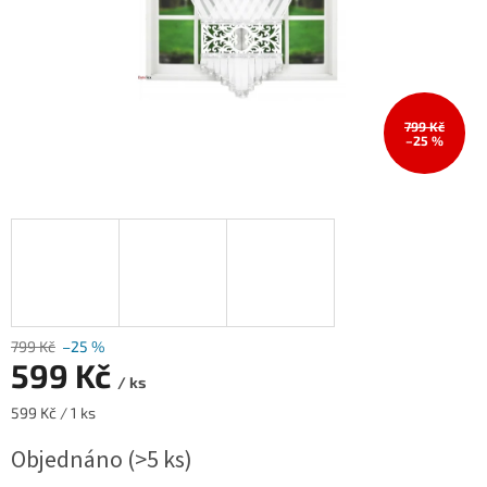
799 Kč
–25 %
799 Kč
–25 %
599 Kč
/ ks
Měrná
599 Kč / 1 ks
cena:
Objednáno
(>5 ks)