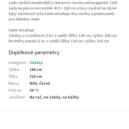
sadu závěsů modernější a dokonce i trochu extravagantní. Celá
sada na pásce má rozměr 410 × 160 cm a lze ji zavěsit na různé
typy záclonové tyče.Sada obsahuje dva závěsy a jeden panel
pro úhledný celek.
Sada obsahuje:
Závěsy o rozměrech (2 ks v sadě): šířka: 145 cm, výška: 160 cm.
Rozměry panelu (1 ks v sadě): šířka: 120 cm, výška: 150 cm.
Doplňkové parametry
Kategorie
:
Závěsy
Výška
:
160 cm
Šířka
:
310 cm
Barva
:
Bílá, Černá
Prát ve
:
30 °C
Zavěšení
:
Na tyč, na žabky, na háčky
Z
á
p