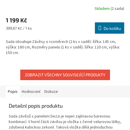
Skladem
(2 sada)
1 199 Kč
Měrná
399,67 Kč / 1 ks
Do košíku
cena:
Sada obsahuje:Závěsy o rozměrech (2 ks v sadě): šířka: 145 cm,
výška: 160 cm, Rozměry panelu (1 ks v sadě): šířka: 120 cm, výška:
150 cm.
ZOBRAZIT VŠECHNY SOUVISEJÍCÍ PRODUKTY
Popis
Hodnocení
Diskuze
Detailní popis produktu
Sada závěsů s panelem Dezzi je nejen zajímavou barevnou
kombinací. V horní části závěsu je vložka z černé velurovou látky,
zdobená kubickou zirkonií. Taková vložka dělá jednoduchou