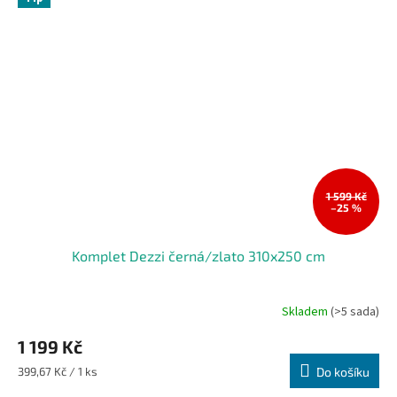
1 599 Kč
–25 %
Komplet Dezzi černá/zlato 310x250 cm
Skladem
(>5 sada)
1 199 Kč
Měrná
399,67 Kč / 1 ks
Do košíku
cena: