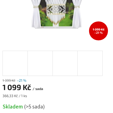
1 399 Kč
–21 %
1 399 Kč
–21 %
1 099 Kč
/ sada
Měrná
366,33 Kč / 1 ks
cena:
Skladem
(>5 sada)