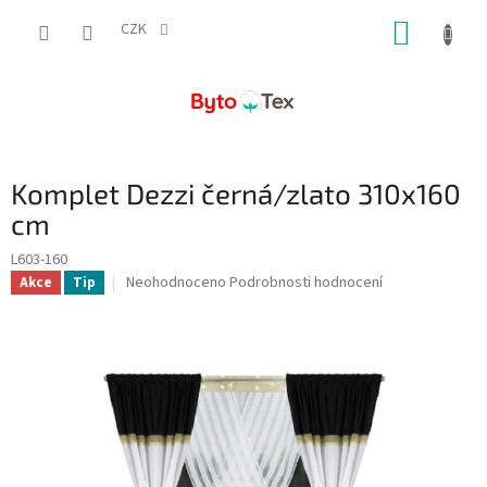
Přejít
NÁKUP
na
CZK
obsah
KOŠÍK
Komplet Dezzi černá/zlato 310x160
cm
L603-160
Průměrné
Neohodnoceno
Podrobnosti hodnocení
Akce
Tip
hodnocení
produktu
je
0,0
z
5
hvězdiček.