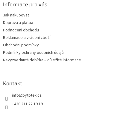
a
Informace pro vás
t
Jak nakupovat
í
Doprava a platba
Hodnocení obchodu
Reklamace a vrácení zboží
Obchodní podmínky
Podmínky ochrany osobních údajů
Nevyzvednutá dobírka – důležité informace
Kontakt
info
@
bytotex.cz
+420 211 22 19 19