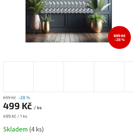
699 Kč
–28 %
699 Kč
–28 %
499 Kč
/ ks
Měrná
499 Kč / 1 ks
cena:
Skladem
(4 ks)