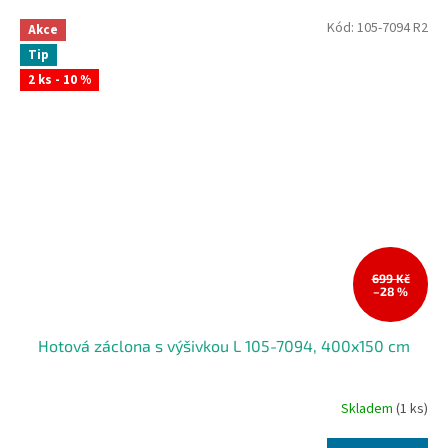
Kód:
105-7094 R2
Akce
Tip
2 ks - 10 %
699 Kč
–28 %
Hotová záclona s výšivkou L 105-7094, 400x150 cm
Skladem
(1 ks)