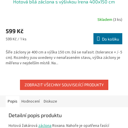
Hotová bílá záclona s výšivkou Irena 400x150 cm
Skladem
(3 ks)
599 Kč
Měrná
599 Kč / 1 ks
Do košíku
cena:
Šíře záclony je 400 cm a výška 150 cm. Dá se nařasit. (tolerance + /- 5
cm). Rozměry jsou uvedeny v nenařaseném stavu, výška záclony je
měřena v nejdelším místě. Na...
ZOBRAZIT VŠECHNY SOUVISEJÍCÍ PRODUKTY
Popis
Hodnocení
Diskuze
Detailní popis produktu
Hotová žakárová
záclona
Roxana.
Nahoře je opatřena řasící