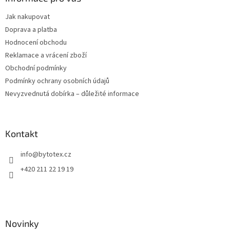
t
Jak nakupovat
í
Doprava a platba
Hodnocení obchodu
Reklamace a vrácení zboží
Obchodní podmínky
Podmínky ochrany osobních údajů
Nevyzvednutá dobírka – důležité informace
Kontakt
info
@
bytotex.cz
+420 211 22 19 19
Novinky