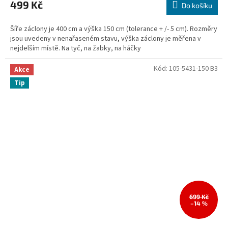
499 Kč
Do košíku
Šíře záclony je 400 cm a výška 150 cm (tolerance + /- 5 cm). Rozměry
jsou uvedeny v nenařaseném stavu, výška záclony je měřena v
nejdelším místě. Na tyč, na žabky, na háčky
Kód:
105-5431-150 B3
Akce
Tip
699 Kč
–14 %