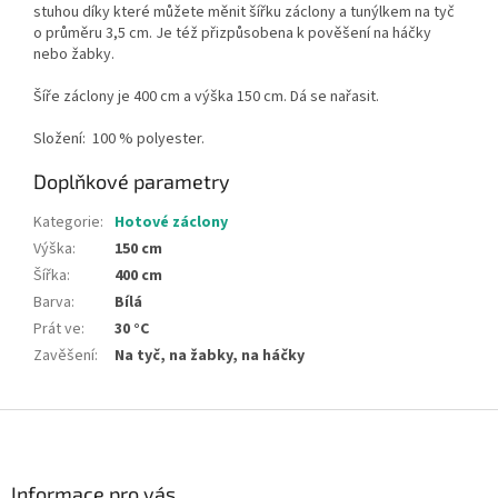
stuhou díky které můžete měnit šířku záclony a tunýlkem na tyč
o průměru 3,5 cm. Je též přizpůsobena k pověšení na háčky
nebo žabky.
Šíře záclony je 400 cm a výška 150 cm. Dá se nařasit.
Složení:
100 % polyester.
Doplňkové parametry
Kategorie
:
Hotové záclony
Výška
:
150 cm
Šířka
:
400 cm
Barva
:
Bílá
Prát ve
:
30 °C
Zavěšení
:
Na tyč, na žabky, na háčky
Z
á
p
a
Informace pro vás