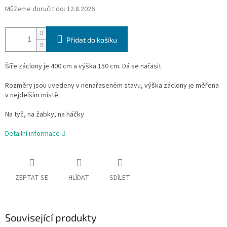
Můžeme doručit do:
12.8.2026
Přidat do košíku
Šíře záclony je 400 cm a výška 150 cm.
Dá se nařasit.
Rozměry jsou uvedeny v nenařaseném stavu, výška záclony je měřena
v nejdelším místě.
Na tyč, na žabky, na háčky
Detailní informace
ZEPTAT SE
HLÍDAT
SDÍLET
Související produkty