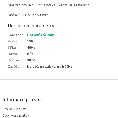
Šíře záclony je 400 cm a výška 150 cm. Dá se nařasit.
Složení:
100 % polyester.
Doplňkové parametry
Kategorie
:
Hotové záclony
Výška
:
150 cm
Šířka
:
400 cm
Barva
:
Bílá
Prát ve
:
30 °C
Zavěšení
:
Na tyč, na žabky, na háčky
Z
á
p
a
Informace pro vás
t
Jak nakupovat
í
Doprava a platba