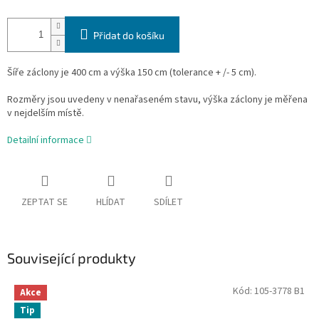
Přidat do košíku
Šíře záclony je 400 cm a výška 150 cm (tolerance + /- 5 cm).
Rozměry jsou uvedeny v nenařaseném stavu, výška záclony je měřena
v nejdelším místě.
Detailní informace
ZEPTAT SE
HLÍDAT
SDÍLET
Související produkty
Kód:
105-3778 B1
Akce
Tip