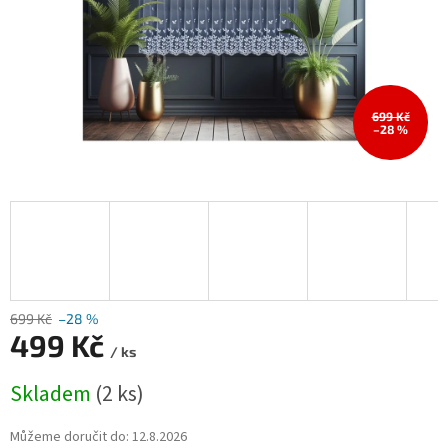
699 Kč
–28 %
699 Kč
–28 %
499 Kč
/ ks
Měrná
Skladem
(2 ks)
cena:
Můžeme doručit do:
12.8.2026