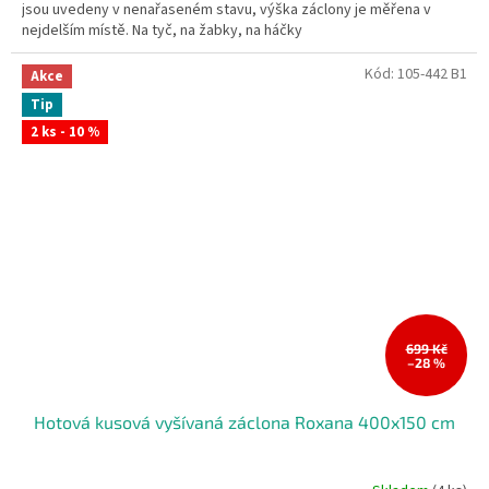
jsou uvedeny v nenařaseném stavu, výška záclony je měřena v
nejdelším místě. Na tyč, na žabky, na háčky
Kód:
105-442 B1
Akce
Tip
2 ks - 10 %
699 Kč
–28 %
Hotová kusová vyšívaná záclona Roxana 400x150 cm