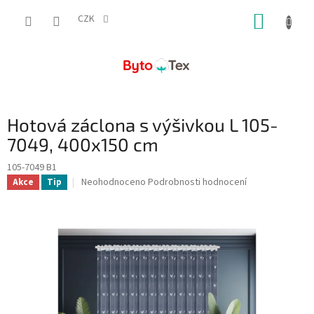
Přejít
NÁKUP
na
CZK
obsah
KOŠÍK
Hotová záclona s výšivkou L 105-
7049, 400x150 cm
105-7049 B1
Průměrné
Neohodnoceno
Podrobnosti hodnocení
Akce
Tip
hodnocení
produktu
je
0,0
z
5
hvězdiček.