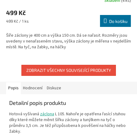
Skladem
(4 ks)
499 Kč
Měrná
499 Kč / 1 ks
Do košíku
cena:
Šíře záclony je 400 cm a výška 150 cm. Dá se nařasit. Rozměry jsou
uvedeny v nenařaseném stavu, výška záclony je měřena v nejdelším
místě. Na tyč, na žabky, na háčky
ZOBRAZIT VŠECHNY SOUVISEJÍCÍ PRODUKTY
Popis
Hodnocení
Diskuze
Detailní popis produktu
Hotová vyšívaná
záclona
L 105. Nahoře je opatřena řasící stuhou
díky které můžete měnit šířku záclony a tunýlkem na tyč o
průměru 3,5 cm. Je též přizpůsobena k pověšení na háčky nebo
žabky.