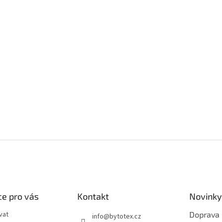
e pro vás
Kontakt
Novinky
vat
Doprava
info
@
bytotex.cz