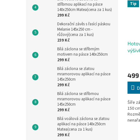
Tip
stříbrnou aplikací na pásce
140x250cm Matea(cena za 1 kus)
299 Kč
Dekorační závěs s řasící páskou
Melanie 145x250 cm -
růžový(cena za 1 kus)
239 Kč
Hotov
Bílá záclona se stříbrným
výšiv
motivem na pásce 140x250cm
400x
299 Kč
Bílá záclona se zlatou
mramorovou aplikací na pásce
499
145x250cm
299 Kč
D
Bílá záclona se stříbrnou
mramorovou aplikací na pásce
Šíře z
145x250cm
150 cm
299 Kč
Rozmě
Bílá voálová záclona se zlatou
nenařa
aplikací na pásce 140x250cm
záclon
Matea(cena za 1 kus)
místě.
299 Kč