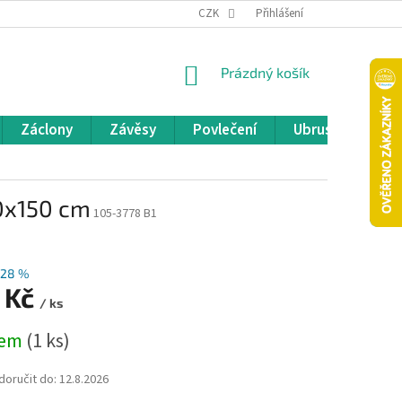
REKLAMACE A VRÁCENÍ ZBOŽÍ
CZK
OBCHODNÍ PODMÍNKY
Přihlášení
POD
NÁKUPNÍ
Prázdný košík
KOŠÍK
Záclony
Závěsy
Povlečení
Ubrusy
Pře
00x150 cm
105-3778 B1
–28 %
 Kč
/ ks
dem
(1 ks)
oručit do:
12.8.2026