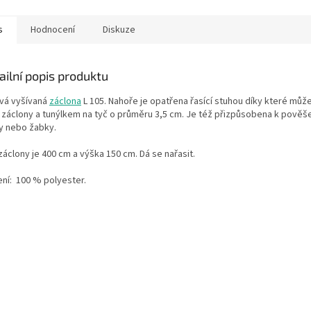
žabky, na háčky
žabky, na 
s
Hodnocení
Diskuze
ailní popis produktu
vá vyšívaná
záclona
L 105. Nahoře je opatřena řasící stuhou díky které můž
u záclony a tunýlkem na tyč o průměru 3,5 cm. Je též přizpůsobena k pověše
y nebo žabky.
záclony je 400 cm a výška 150 cm. Dá se nařasit.
ní:
100 % polyester.