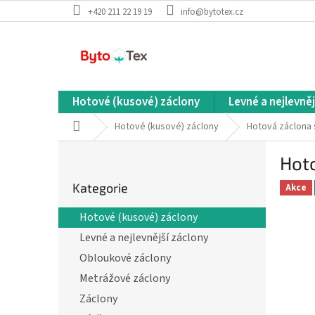
Přejít
+420 211 22 19 19
info@bytotex.cz
na
obsah
Hotové (kusové) záclony
Levné a nejlevněj
Domů
Hotové (kusové) záclony
Hotová záclona 
P
Hoto
o
Přeskočit
s
Kategorie
kategorie
Akce
t
r
Hotové (kusové) záclony
a
Levné a nejlevnější záclony
n
n
Obloukové záclony
í
Metrážové záclony
p
Záclony
a