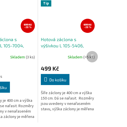
Tip
699 Kč
699 Kč
–28 %
–28 %
áclona s
Hotová záclona s
 L 105-7004,
výšivkou L 105-5406,
 cm
400x150 cm
Další
Skladem
(3 ks)
Skladem
(>5 ks)
produkt
499 Kč
ks
Do košíku
šíku
Šíře záclony je 400 cm a výška
150 cm. Dá se nařasit. Rozměry
y je 400 cm a výška
jsou uvedeny v nenařaseném
 se nařasit. Rozměry
stavu, výška záclony je měřena
eny v nenařaseném
v nejdelším místě. Zavěšení: Na
ka záclony je měřena
tyč, na...
 místě. Na tyč, na