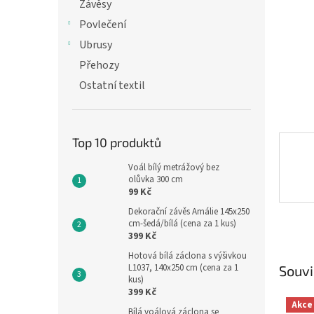
n
Závěsy
e
Povlečení
l
Ubrusy
Přehozy
Ostatní textil
Top 10 produktů
Voál bílý metrážový bez
olůvka 300 cm
99 Kč
Dekorační závěs Amálie 145x250
cm-šedá/bílá (cena za 1 kus)
399 Kč
Hotová bílá záclona s výšivkou
L1037, 140x250 cm (cena za 1
Souvi
kus)
399 Kč
Akce
Bílá voálová záclona se