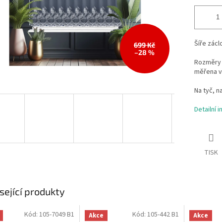
Šíře zácl
699 Kč
–28 %
Rozměry 
měřena v
Na tyč, n
Detailní 
TISK
sející produkty
Kód:
105-7049 B1
Kód:
105-442 B1
Akce
Akce