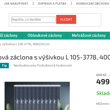
JAK NAKUPOVAT
DOPRAVA A PLATBA
HODNOCENÍ OBCHODU
HLEDAT
ší záclony
Obloukové záclony
Metrážové záclony
s výšivkou L 105-3778, 400x150 cm
vá záclona s výšivkou L 105-3778, 4
Průměrné
Neohodnoceno
Podrobnosti hodnocení
Tip
hodnocení
produktu
699 Kč
je
499
0,0
z
Měrná
Skla
5
cena:
hvězdiček.
Můžeme d