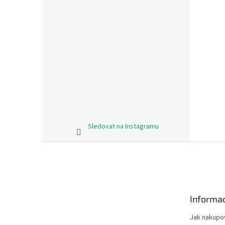
Sledovat na Instagramu
Z
á
p
a
t
Informac
í
Jak nakupo