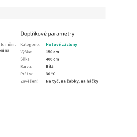
háčky
Doplňkové parametry
ete měnit
Kategorie
:
Hotové záclony
ní na
Výška
:
150 cm
Šířka
:
400 cm
Barva
:
Bílá
Prát ve
:
30 °C
Zavěšení
:
Na tyč, na žabky, na háčky