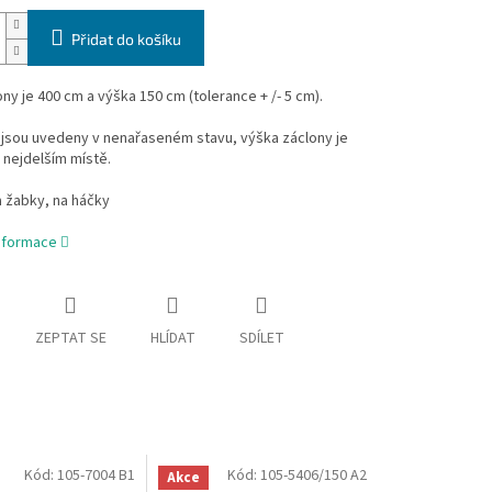
Přidat do košíku
ony je 400 cm a výška 150 cm (tolerance + /- 5 cm).
jsou uvedeny v nenařaseném stavu, výška záclony je
 nejdelším místě.
a žabky, na háčky
informace
ZEPTAT SE
HLÍDAT
SDÍLET
Kód:
105-7004 B1
Kód:
105-5406/150 A2
Akce