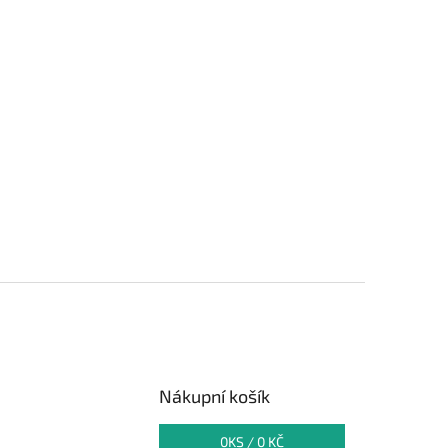
Nákupní košík
0
KS /
0 KČ