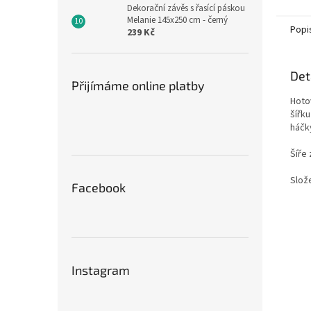
Dekorační závěs s řasící páskou
Melanie 145x250 cm - černý
Popi
239 Kč
Det
Přijímáme online platby
Hoto
šířk
háčk
Šíře 
Slože
Facebook
Instagram