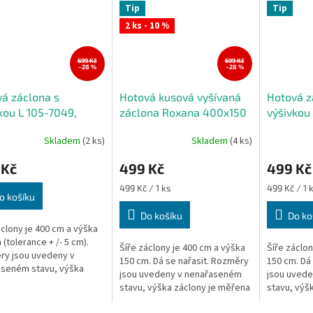
Tip
Tip
2 ks - 10 %
699 Kč
699 Kč
–28 %
–28 %
á záclona s
Hotová kusová vyšívaná
Hotová z
kou L 105-7049,
záclona Roxana 400x150
výšivkou
150 cm
cm
400x150
Skladem
(2 ks)
Skladem
(4 ks)
 Kč
499 Kč
499 Kč
Měrná
Měrná
499 Kč / 1 ks
499 Kč / 1 
o košíku
cena:
cena:
Do košíku
Do ko
áclony je 400 cm a výška
 (tolerance + /- 5 cm).
Šíře záclony je 400 cm a výška
Šíře záclon
ry jsou uvedeny v
150 cm. Dá se nařasit. Rozměry
150 cm. Dá
seném stavu, výška
jsou uvedeny v nenařaseném
jsou uved
y je měřena v nejdelším
stavu, výška záclony je měřena
stavu, výš
v nejdelším místě. Na tyč, na
v nejdelším