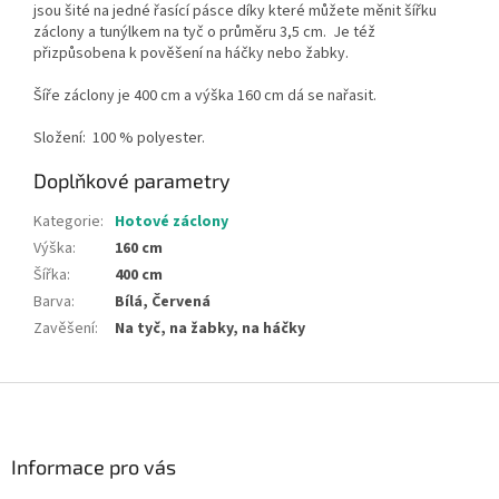
jsou šité na jedné řasící pásce díky které můžete měnit šířku
záclony a tunýlkem na tyč o průměru 3,5 cm.
Je též
přizpůsobena k pověšení na háčky nebo žabky.
Šíře záclony je 400 cm a výška 160 cm dá se nařasit.
Složení: 100 % polyester.
Doplňkové parametry
Kategorie
:
Hotové záclony
Výška
:
160 cm
Šířka
:
400 cm
Barva
:
Bílá, Červená
Zavěšení
:
Na tyč, na žabky, na háčky
Z
á
p
a
Informace pro vás
t