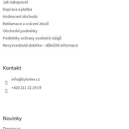
Jak nakupovat
í
Doprava a platba
Hodnocení obchodu
Reklamace a vrácení zboží
Obchodní podmínky
Podmínky ochrany osobních údajů
Nevyzvednutá dobírka – důležité informace
Kontakt
info
@
bytotex.cz
+420 211 22 19 19
Novinky
Doprava