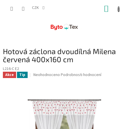
Přejít
NÁKUP
na
CZK
obsah
KOŠÍK
Hotová záclona dvoudílná Milena
červená 400x160 cm
L216-C E2
Průměrné
Neohodnoceno
Podrobnosti hodnocení
Akce
Tip
hodnocení
produktu
je
0,0
z
5
hvězdiček.