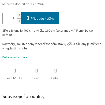
Můžeme doručit do:
12.8.2026
Přidat do košíku
Šíře záclony je 400 cm a výška 160 cm
(tolerance + /- 5 cm).
Dá se
nařasit.
Rozměry jsou uvedeny v nenařaseném stavu, výška záclony je měřena
v nejdelším místě
Detailní informace
ZEPTAT SE
HLÍDAT
SDÍLET
Související produkty