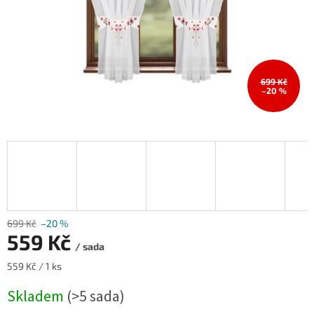
699 Kč
–20 %
699 Kč
–20 %
559 Kč
/ sada
Měrná
559 Kč / 1 ks
cena:
Skladem
(>5 sada)