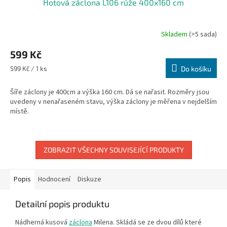
Hotová záclona L106 růže 400x160 cm
Skladem
(>5 sada)
599 Kč
Měrná
599 Kč / 1 ks
Do košíku
cena:
Šíře záclony je 400cm a výška 160 cm. Dá se nařasit. Rozměry jsou
uvedeny v nenařaseném stavu, výška záclony je měřena v nejdelším
místě.
ZOBRAZIT VŠECHNY SOUVISEJÍCÍ PRODUKTY
Popis
Hodnocení
Diskuze
Detailní popis produktu
Nádherná kusová
záclona
Milena.
Skládá se ze dvou dílů které