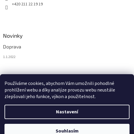
+420 211 22 19 19
Novinky
Doprava
1.1.2022
Nákupní košík
Používáme cookies, abychom Vám umožnili pohodlné
prohlížení webu a díky analýze provozu webu neustále
0
KS /
0 KČ
zlepšovali jeho funkce, výkon a použitelnost.
Nastavení
Vytvořil Shoptet
Souhlasím
Copyright 2026
BytoTex.cz
. Všechna práva vyhrazena.