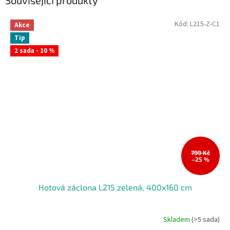
Související produkty
Kód:
L215-Z-C1
Akce
Tip
2 sada - 10 %
799 Kč
–25 %
Hotová záclona L215 zelená, 400x160 cm
Skladem
(>5 sada)