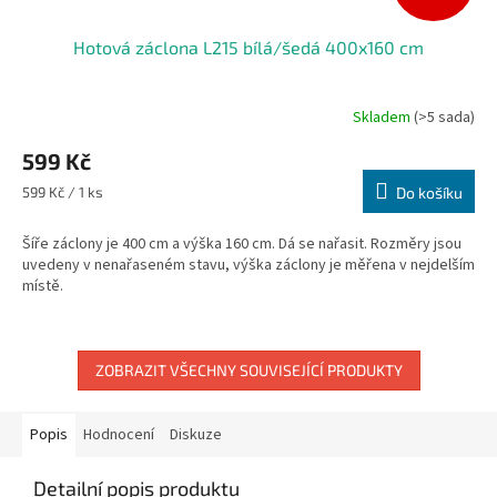
Hotová záclona L215 bílá/šedá 400x160 cm
Skladem
(>5 sada)
Průměrné
hodnocení
599 Kč
produktu
je
Měrná
599 Kč / 1 ks
Do košíku
5,0
cena:
z
Šíře záclony je 400 cm a výška 160 cm. Dá se nařasit. Rozměry jsou
5
uvedeny v nenařaseném stavu, výška záclony je měřena v nejdelším
hvězdiček.
místě.
ZOBRAZIT VŠECHNY SOUVISEJÍCÍ PRODUKTY
Popis
Hodnocení
Diskuze
Detailní popis produktu