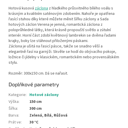
Hotová kusová
záclona
z hladkého průsvitného bílého voálu
s
krásným a kvalitním saténovým zdobením. Nahoře je opatřena
řasící stuhou díky které můžete měnit šířku záclony a Sada
hotových záclon Verena je jemná, romantická záclona z
poloprůhledné látky, která krásně propouští světlo a zútulní
interiér. Horní část zdobí květinový lambrekin se dvěma řadami
krajky, boky lze stáhnout přiloženými páskami.
Záclona je ušitá na řasicí pásce, takže se snadno věší a
elegantně řasí na garnýži. Skvěle se hodí do obývacího pokoje,
ložnice či jídelny v klasickém, romantickém nebo provensálském
stylu.
Rozměr: 300x150 cm. Dá se nařasit.
Doplňkové parametry
Kategorie
:
Hotové záclony
Výška
:
150 cm
Šířka
:
300 cm
Barva
:
Zelená, Bílá, Růžová
Prát ve
:
30 °C