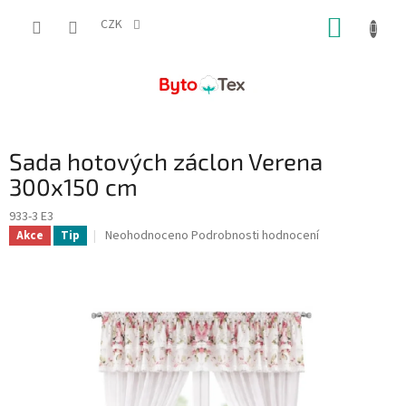
Přejít
NÁKUP
na
CZK
obsah
KOŠÍK
Sada hotových záclon Verena
300x150 cm
933-3 E3
Průměrné
Neohodnoceno
Podrobnosti hodnocení
Akce
Tip
hodnocení
produktu
je
0,0
z
5
hvězdiček.