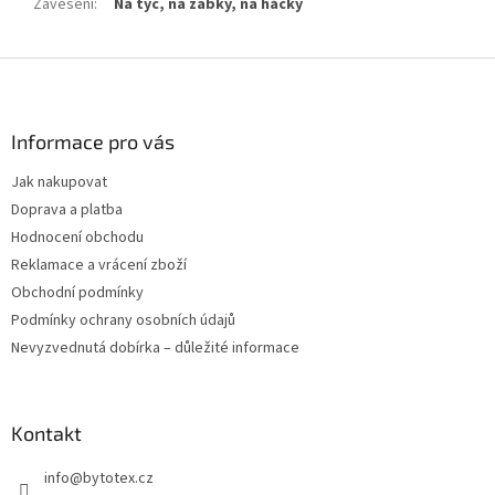
Zavěšení
:
Na tyč, na žabky, na háčky
Z
á
p
a
Informace pro vás
t
Jak nakupovat
í
Doprava a platba
Hodnocení obchodu
Reklamace a vrácení zboží
Obchodní podmínky
Podmínky ochrany osobních údajů
Nevyzvednutá dobírka – důležité informace
Kontakt
info
@
bytotex.cz