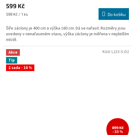
599 Kč
Měrná
599 Kč / 1 ks
Do košíku
cena:
Šíře záclony je 400 cm a výška 160 cm. Dá se nařasit. Rozměry jsou
uvedeny v nenařaseném stavu, výška záclony je měřena v nejdelším
místě.
Kód:
L215-S-D2
Akce
Tip
2 sada - 10 %
899 Kč
–33 %