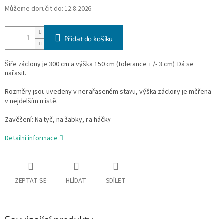
Můžeme doručit do:
12.8.2026
Přidat do košíku
Šíře záclony je 300 cm a výška 150 cm (tolerance + /- 3 cm). Dá se
nařasit.
Rozměry jsou uvedeny v nenařaseném stavu, výška záclony je měřena
v nejdelším místě.
Zavěšení:
Na tyč, na žabky, na háčky
Detailní informace
ZEPTAT SE
HLÍDAT
SDÍLET