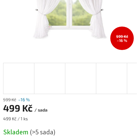
599 Kč
–16 %
599 Kč
–16 %
499 Kč
/ sada
Měrná
499 Kč / 1 ks
cena:
Skladem
(>5 sada)