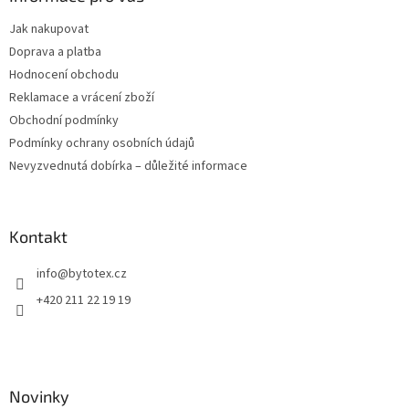
t
Jak nakupovat
í
Doprava a platba
Hodnocení obchodu
Reklamace a vrácení zboží
Obchodní podmínky
Podmínky ochrany osobních údajů
Nevyzvednutá dobírka – důležité informace
Kontakt
info
@
bytotex.cz
+420 211 22 19 19
Novinky