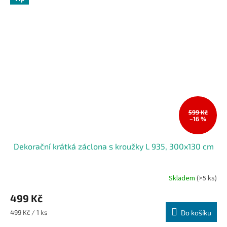
599 Kč
–16 %
Dekorační krátká záclona s kroužky L 935, 300x130 cm
Skladem
(>5 ks)
499 Kč
Měrná
499 Kč / 1 ks
Do košíku
cena: