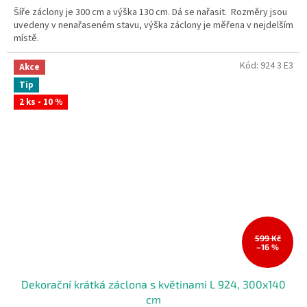
Šíře záclony je 300 cm a výška 130 cm. Dá se nařasit. Rozměry jsou
uvedeny v nenařaseném stavu, výška záclony je měřena v nejdelším
místě.
Kód:
924 3 E3
Akce
Tip
2 ks - 10 %
599 Kč
–16 %
Dekorační krátká záclona s květinami L 924, 300x140
cm