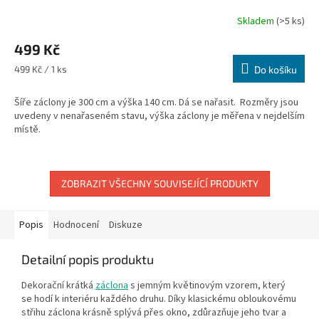
Skladem
(>5 ks)
499 Kč
Měrná
499 Kč / 1 ks
Do košíku
cena:
Šíře záclony je 300 cm a výška 140 cm. Dá se nařasit. Rozměry jsou
uvedeny v nenařaseném stavu, výška záclony je měřena v nejdelším
místě.
ZOBRAZIT VŠECHNY SOUVISEJÍCÍ PRODUKTY
Popis
Hodnocení
Diskuze
Detailní popis produktu
Dekorační krátká
záclona
s jemným květinovým vzorem, který
se hodí k interiéru každého druhu. Díky klasickému obloukovému
střihu záclona krásně splývá přes okno, zdůrazňuje jeho tvar a