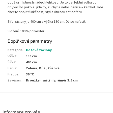
dodává místnosti nádech lehkosti. Je to perfektní volba do
obývacího pokoje, jídelny, kuchyně nebo ložnice – kamkoli, kde
chcete spojit funkčnost, styl a útulnou atmosféru.
Šíře záclony je 400 cm a výška 130 cm. Dá se nařasit.
Složení: 100% polyester.
Doplňkové parametry
Kategorie
:
Hotové záclony
Výška
:
130 cm
Šířka
:
400 cm
Barva
:
Zelená, Bílá, Růžová
Prát ve
:
30 °C
Zavěšení
:
Kroužky - vnitřní průměr 3,5 cm
Z
á
p
a
Informace pro vás