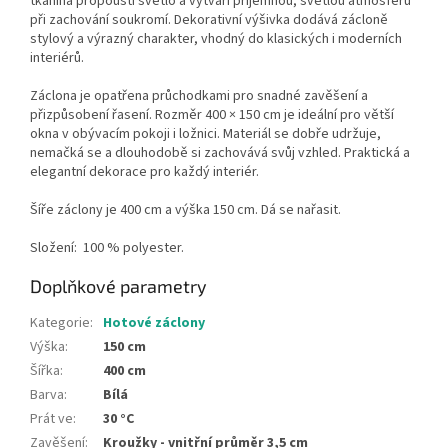
tkanina propouští světlo a vytváří příjemnou, světlou atmosféru
při zachování soukromí. Dekorativní výšivka dodává zácloně
stylový a výrazný charakter, vhodný do klasických i moderních
interiérů.
Záclona je opatřena průchodkami pro snadné zavěšení a
přizpůsobení řasení. Rozměr 400 × 150 cm je ideální pro větší
okna v obývacím pokoji i ložnici. Materiál se dobře udržuje,
nemačká se a dlouhodobě si zachovává svůj vzhled. Praktická a
elegantní dekorace pro každý interiér.
Šíře záclony je 400 cm a výška 150 cm. Dá se nařasit.
Složení: 100 % polyester.
Doplňkové parametry
Kategorie
:
Hotové záclony
Výška
:
150 cm
Šířka
:
400 cm
Barva
:
Bílá
Prát ve
:
30 °C
Zavěšení
:
Kroužky - vnitřní průměr 3,5 cm