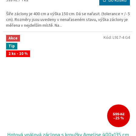
cena:
Šíře záclony je 400 cm a výška 150 cm. Dá se nařasit. (tolerance + /- 5
cm). Rozměry jsou uvedeny v nenařaseném stavu, výška záclony je
měřena v nejdelším místě. Na...
Kód:
L917-4 G4
Akce
Tip
2 ks - 10 %
599 Kč
–25 %
Hotová voálová záclona s kroužky Amelise 400x135 cm