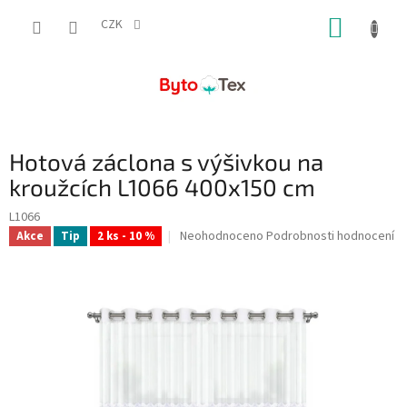
Přejít
NÁKUP
na
CZK
obsah
KOŠÍK
Hotová záclona s výšivkou na
kroužcích L1066 400x150 cm
L1066
Průměrné
Neohodnoceno
Podrobnosti hodnocení
Akce
Tip
2 ks - 10 %
hodnocení
produktu
je
0,0
z
5
hvězdiček.