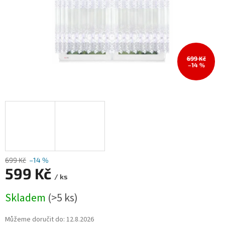
699 Kč
–14 %
699 Kč
–14 %
599 Kč
/ ks
Měrná
Skladem
(>5 ks)
cena:
Můžeme doručit do:
12.8.2026