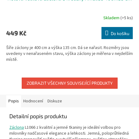
Skladem
(>5 ks)
449 Kč
Do košíku
Šíře záclony je 400 cm a výška 135 cm. Dá se nařasit. Rozměry jsou
uvedeny v nenařaseném stavu, výška záclony je měřena v nejdelším
místě.
ZOBRAZIT VŠECHNY SOUVISEJÍCÍ PRODUKTY
Popis
Hodnocení
Diskuze
Detailní popis produktu
Záclona
L1066 z kvalitní a jemné tkaniny je ideální volbou pro
milovníky nadčasové elegance a lehkosti. Jemná, poloprůhledná