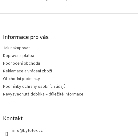
Z
á
p
a
Informace pro vás
t
Jak nakupovat
í
Doprava a platba
Hodnocení obchodu
Reklamace a vrácení zboží
Obchodní podmínky
Podmínky ochrany osobních údajů
Nevyzvednutá dobírka – důležité informace
Kontakt
info
@
bytotex.cz