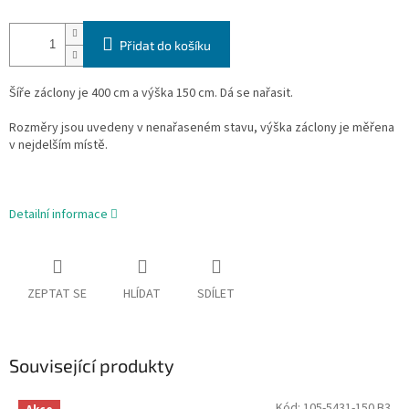
Přidat do košíku
Šíře záclony je 400 cm a výška 150 cm. Dá se nařasit.
Rozměry jsou uvedeny v nenařaseném stavu, výška záclony je měřena
v nejdelším místě.
Detailní informace
ZEPTAT SE
HLÍDAT
SDÍLET
Související produkty
Kód:
105-5431-150 B3