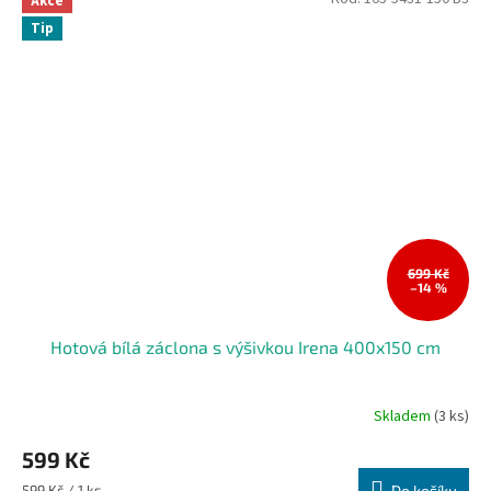
Akce
Tip
699 Kč
–14 %
Hotová bílá záclona s výšivkou Irena 400x150 cm
Skladem
(3 ks)
599 Kč
Měrná
599 Kč / 1 ks
Do košíku