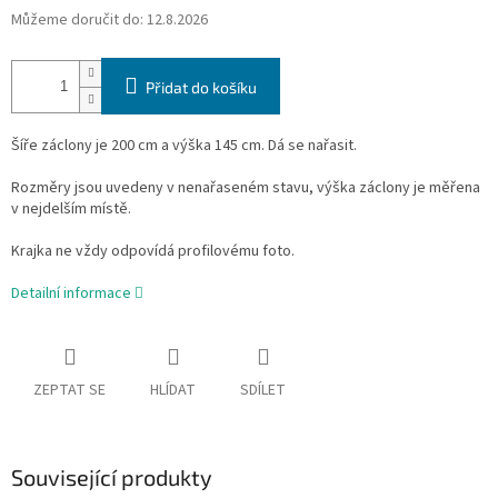
Můžeme doručit do:
12.8.2026
Přidat do košíku
Šíře záclony je 200 cm a výška 145 cm. Dá se nařasit.
Rozměry jsou uvedeny v nenařaseném stavu, výška záclony je měřena
v nejdelším místě.
Krajka ne vždy odpovídá profilovému foto.
Detailní informace
ZEPTAT SE
HLÍDAT
SDÍLET
Související produkty