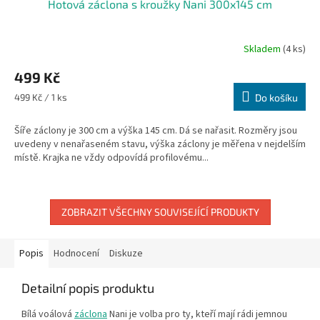
Hotová záclona s kroužky Nani 300x145 cm
Skladem
(4 ks)
499 Kč
Měrná
499 Kč / 1 ks
Do košíku
cena:
Šíře záclony je 300 cm a výška 145 cm. Dá se nařasit. Rozměry jsou
uvedeny v nenařaseném stavu, výška záclony je měřena v nejdelším
místě. Krajka ne vždy odpovídá profilovému...
ZOBRAZIT VŠECHNY SOUVISEJÍCÍ PRODUKTY
Popis
Hodnocení
Diskuze
Detailní popis produktu
Bílá voálová
záclona
Nani je volba pro ty, kteří mají rádi jemnou