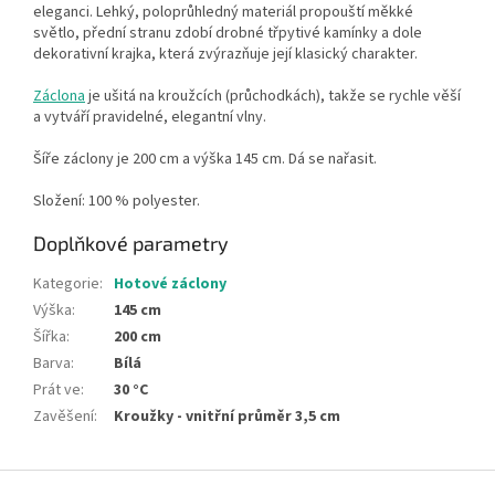
eleganci. Lehký, poloprůhledný materiál propouští měkké
světlo, přední stranu zdobí drobné třpytivé kamínky a dole
dekorativní krajka, která zvýrazňuje její klasický charakter.
Záclona
je ušitá na kroužcích (průchodkách), takže se rychle věší
a vytváří pravidelné, elegantní vlny.
Šíře záclony je 200 cm a výška 145 cm. Dá se nařasit.
Složení: 100 % polyester.
Doplňkové parametry
Kategorie
:
Hotové záclony
Výška
:
145 cm
Šířka
:
200 cm
Barva
:
Bílá
Prát ve
:
30 °C
Zavěšení
:
Kroužky - vnitřní průměr 3,5 cm
Z