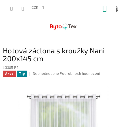
Přejít
NÁKUP
na
CZK
obsah
KOŠÍK
Hotová záclona s kroužky Nani
200x145 cm
LG385-P2
Průměrné
Neohodnoceno
Podrobnosti hodnocení
Akce
Tip
hodnocení
produktu
je
0,0
z
5
hvězdiček.