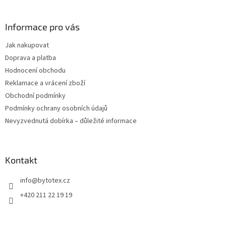
á
p
a
Informace pro vás
t
Jak nakupovat
í
Doprava a platba
Hodnocení obchodu
Reklamace a vrácení zboží
Obchodní podmínky
Podmínky ochrany osobních údajů
Nevyzvednutá dobírka – důležité informace
Kontakt
info
@
bytotex.cz
+420 211 22 19 19