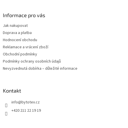
á
p
a
Informace pro vás
t
Jak nakupovat
í
Doprava a platba
Hodnocení obchodu
Reklamace a vrácení zboží
Obchodní podmínky
Podmínky ochrany osobních údajů
Nevyzvednutá dobírka – důležité informace
Kontakt
info
@
bytotex.cz
+420 211 22 19 19