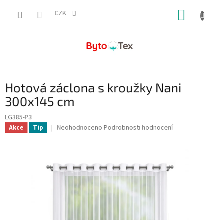
Přejít
NÁKUP
na
CZK
obsah
KOŠÍK
Hotová záclona s kroužky Nani
300x145 cm
LG385-P3
Průměrné
Neohodnoceno
Podrobnosti hodnocení
Akce
Tip
hodnocení
produktu
je
0,0
z
5
hvězdiček.