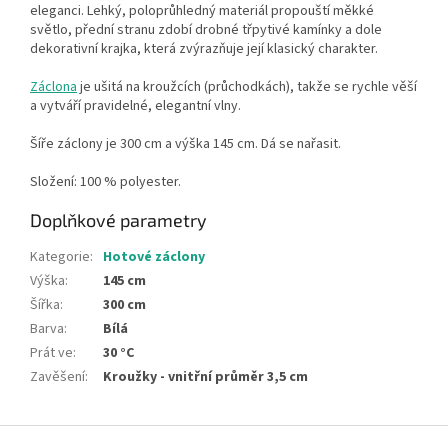
eleganci. Lehký, poloprůhledný materiál propouští měkké
světlo, přední stranu zdobí drobné třpytivé kamínky a dole
dekorativní krajka, která zvýrazňuje její klasický charakter.
Záclona
je ušitá na kroužcích (průchodkách), takže se rychle věší
a vytváří pravidelné, elegantní vlny.
Šíře záclony je 300 cm a výška 145 cm. Dá se nařasit.
Složení: 100 % polyester.
Doplňkové parametry
Kategorie
:
Hotové záclony
Výška
:
145 cm
Šířka
:
300 cm
Barva
:
Bílá
Prát ve
:
30 °C
Zavěšení
:
Kroužky - vnitřní průměr 3,5 cm
Z