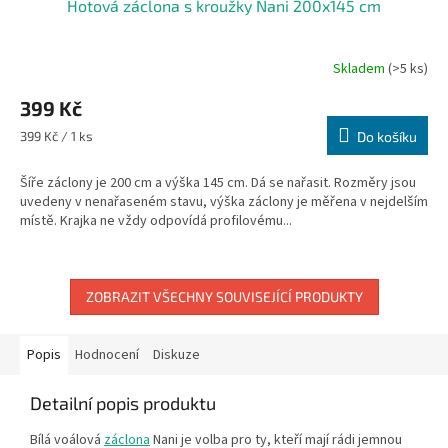
Hotová záclona s kroužky Nani 200x145 cm
Skladem
(>5 ks)
399 Kč
Měrná
399 Kč / 1 ks
Do košíku
cena:
Šíře záclony je 200 cm a výška 145 cm. Dá se nařasit. Rozměry jsou
uvedeny v nenařaseném stavu, výška záclony je měřena v nejdelším
místě. Krajka ne vždy odpovídá profilovému...
ZOBRAZIT VŠECHNY SOUVISEJÍCÍ PRODUKTY
Popis
Hodnocení
Diskuze
Detailní popis produktu
Bílá voálová
záclona
Nani je volba pro ty, kteří mají rádi jemnou