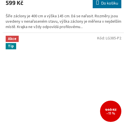
599 Kč
Do košíku
Šíře záclony je 400 cm a výška 145 cm. Dá se nařasit. Rozměry jsou
uvedeny v nenařaseném stavu, výška záclony je měřena v nejdelším
místě. Krajka ne vždy odpovídá profilovému...
Kód:
LG385-P2
Akce
Tip
449 Kč
–11 %