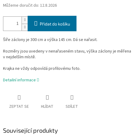
Můžeme doručit do:
12.8.2026
Přidat do košíku
Šíře záclony je 300 cm a výška 145 cm. Dá se nařasit.
Rozměry jsou uvedeny v nenařaseném stavu, výška záclony je měřena
v nejdelším místě.
Krajka ne vždy odpovídá profilovému foto.
Detailní informace
ZEPTAT SE
HLÍDAT
SDÍLET
Související produkty