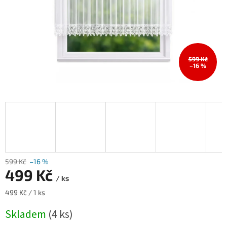
599 Kč
–16 %
599 Kč
–16 %
499 Kč
/ ks
Měrná
499 Kč / 1 ks
cena:
Skladem
(4 ks)