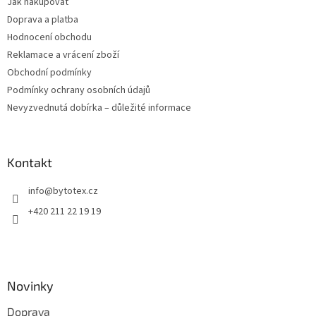
Jak nakupovat
í
Doprava a platba
Hodnocení obchodu
Reklamace a vrácení zboží
Obchodní podmínky
Podmínky ochrany osobních údajů
Nevyzvednutá dobírka – důležité informace
Kontakt
info
@
bytotex.cz
+420 211 22 19 19
Novinky
Doprava