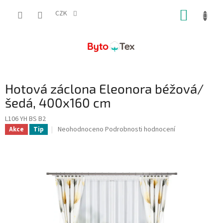
Přejít
NÁKUP
na
CZK
obsah
KOŠÍK
Hotová záclona Eleonora béžová/
šedá, 400x160 cm
L106 YH BS B2
Průměrné
Neohodnoceno
Podrobnosti hodnocení
Akce
Tip
hodnocení
produktu
je
0,0
z
5
hvězdiček.