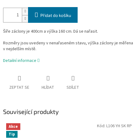
Přidat do košíku
Šíře záclony je 400cm a výška 160 cm.
Dá se nařasit.
Rozměry jsou uvedeny v nenařaseném stavu, výška záclony je měřena
v nejdelším místě.
Detailní informace
ZEPTAT SE
HLÍDAT
SDÍLET
Související produkty
Kód:
L106 YH SK RP
Akce
Tip