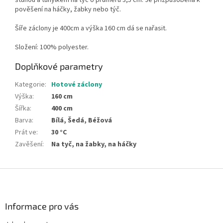
stuhou a tunýlkem na tyč o průměru 3,5 cm. Je přizpůsobena k
pověšení na háčky, žabky nebo týč.
Šíře záclony je 400cm a výška 160 cm
dá se nařasit.
Složení: 100% polyester.
Doplňkové parametry
Kategorie
:
Hotové záclony
Výška
:
160 cm
Šířka
:
400 cm
Barva
:
Bílá, Šedá, Béžová
Prát ve
:
30 °C
Zavěšení
:
Na tyč, na žabky, na háčky
Z
á
p
a
Informace pro vás
t