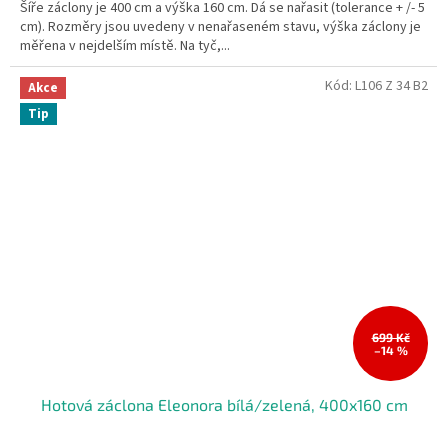
Šíře záclony je 400 cm a výška 160 cm. Dá se nařasit (tolerance + /- 5
cm). Rozměry jsou uvedeny v nenařaseném stavu, výška záclony je
měřena v nejdelším místě. Na tyč,...
Kód:
L106 Z 34 B2
Akce
Tip
699 Kč
–14 %
Hotová záclona Eleonora bílá/zelená, 400x160 cm