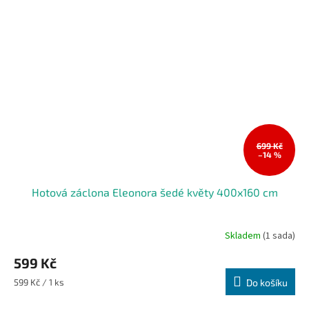
699 Kč
–14 %
Hotová záclona Eleonora šedé květy 400x160 cm
Skladem
(1 sada)
599 Kč
Měrná
599 Kč / 1 ks
Do košíku
cena: