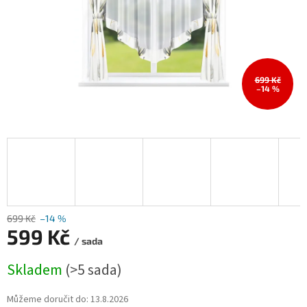
699 Kč
–14 %
699 Kč
–14 %
599 Kč
/ sada
Měrná
Skladem
(>5 sada)
cena:
Můžeme doručit do:
13.8.2026