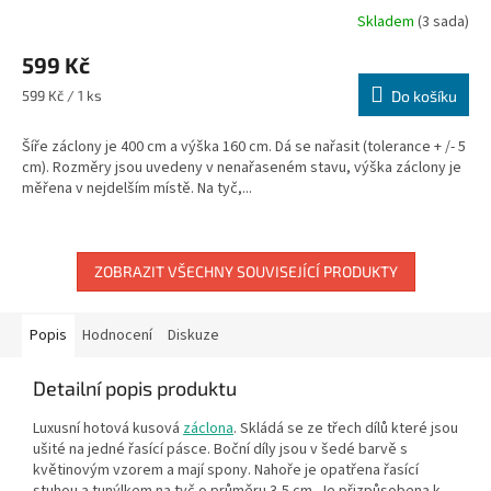
Skladem
(3 sada)
599 Kč
Měrná
599 Kč / 1 ks
Do košíku
cena:
Šíře záclony je 400 cm a výška 160 cm. Dá se nařasit (tolerance + /- 5
cm). Rozměry jsou uvedeny v nenařaseném stavu, výška záclony je
měřena v nejdelším místě. Na tyč,...
ZOBRAZIT VŠECHNY SOUVISEJÍCÍ PRODUKTY
Popis
Hodnocení
Diskuze
Detailní popis produktu
Luxusní hotová kusová
záclona
. Skládá se ze třech dílů které jsou
ušité na jedné řasící pásce. Boční díly jsou v šedé barvě s
květinovým vzorem a mají spony. Nahoře je opatřena řasící