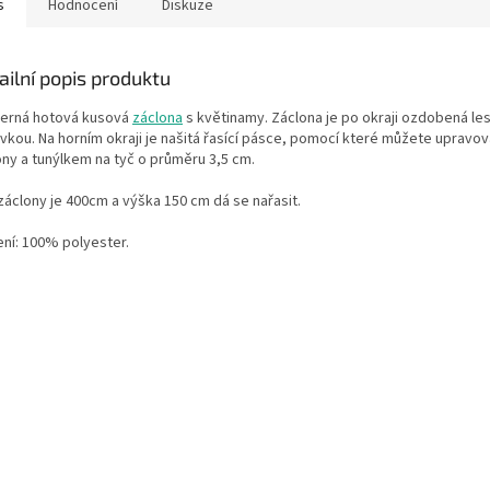
s
Hodnocení
Diskuze
ailní popis produktu
erná hotová kusová
záclona
s květinamy. Záclona je po okraji ozdobená le
vkou. Na horním okraji je našitá řasící pásce, pomocí které můžete upravov
ony a tunýlkem na tyč o průměru 3,5 cm.
záclony je 400cm a výška 150 cm dá se nařasit.
ení: 100% polyester.