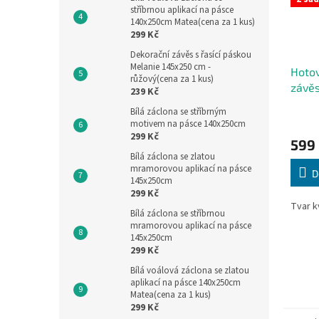
stříbrnou aplikací na pásce
140x250cm Matea(cena za 1 kus)
299 Kč
Dekorační závěs s řasící páskou
Melanie 145x250 cm -
Hotov
růžový(cena za 1 kus)
závě
239 Kč
400x
Bílá záclona se stříbrným
motivem na pásce 140x250cm
299 Kč
599
Bílá záclona se zlatou
mramorovou aplikací na pásce
D
145x250cm
299 Kč
Tvar k
Bílá záclona se stříbrnou
mramorovou aplikací na pásce
145x250cm
299 Kč
Bílá voálová záclona se zlatou
aplikací na pásce 140x250cm
Matea(cena za 1 kus)
299 Kč