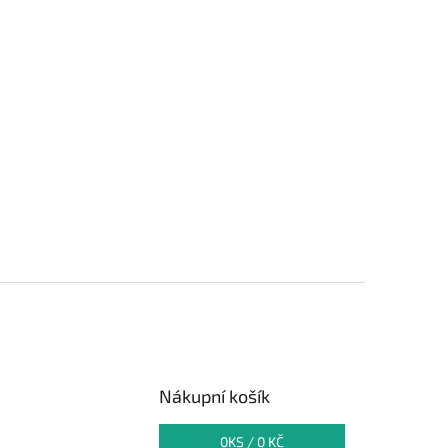
Nákupní košík
0
KS /
0 KČ