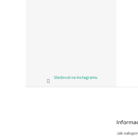
Sledovat na Instagramu
Z
á
p
a
t
Informac
í
Jak nakupo