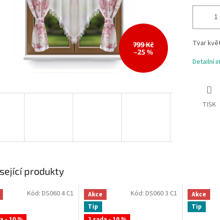
Tvar květ
799 Kč
–25 %
Detailní 
TISK
sející produkty
Kód:
DS060 4 C1
Kód:
DS060 3 C1
Akce
Akce
Tip
Tip
a - 10 %
2 sada - 10 %