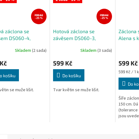
799 Kč
799 Kč
–25 %
–25 %
á záclona se
Hotová záclona se
Záclona 
sem DS060-4,
závěsem DS060-3,
Alena s 
150 cm
400x150 cm
400x150
Skladem
(2 sada)
Skladem
(3 sada)
 Kč
599 Kč
599 Kč
Měrná
599 Kč / 1 
o košíku
Do košíku
cena:
Do ko
větin se muže lišit.
Tvar květin se muže lišit.
Šíře záclon
150 cm. Dá 
(tolerance 
jsou uved
stavu, výš
v nejdelším