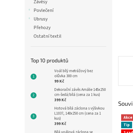
n
Závěsy
e
Povlečení
l
Ubrusy
Přehozy
Ostatní textil
Top 10 produktů
Voál bílý metrážový bez
olůvka 300 cm
99 Kč
Dekorační závěs Amálie 145x250
cm-šedá/bílá (cena za 1 kus)
399 Kč
Souvi
Hotová bílá záclona s výšivkou
L1037, 140x250 cm (cena za 1
Akce
kus)
399 Kč
Tip
Bílá voálová záclona se
2 sad