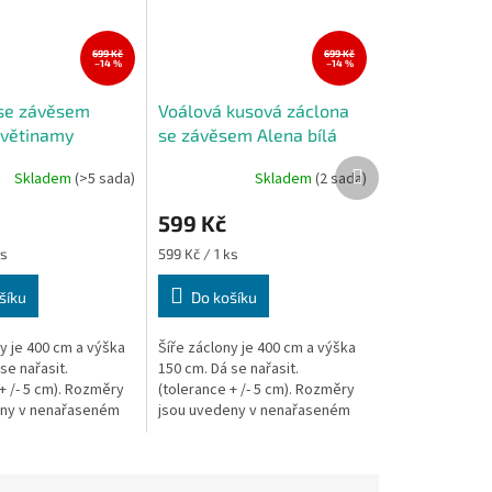
699 Kč
699 Kč
–14 %
–14 %
se závěsem
Voálová kusová záclona
květinamy
se závěsem Alena bílá
 cm
400x150 cm
Další
Skladem
(>5 sada)
Skladem
(2 sada)
Průměrné
produkt
hodnocení
599 Kč
produktu
je
Měrná
ks
599 Kč / 1 ks
4,4
cena:
z
šíku
Do košíku
5
hvězdiček.
y je 400 cm a výška
Šíře záclony je 400 cm a výška
se nařasit.
150 cm. Dá se nařasit.
+ /- 5 cm). Rozměry
(tolerance + /- 5 cm). Rozměry
eny v nenařaseném
jsou uvedeny v nenařaseném
ka záclony je měřena
stavu, výška záclony je měřena
 místě.
v nejdelším místě.