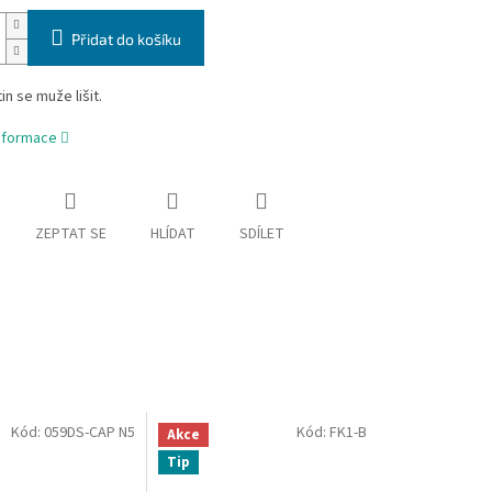
Přidat do košíku
in se muže lišit.
informace
ZEPTAT SE
HLÍDAT
SDÍLET
Kód:
059DS-CAP N5
Kód:
FK1-B
Akce
Tip