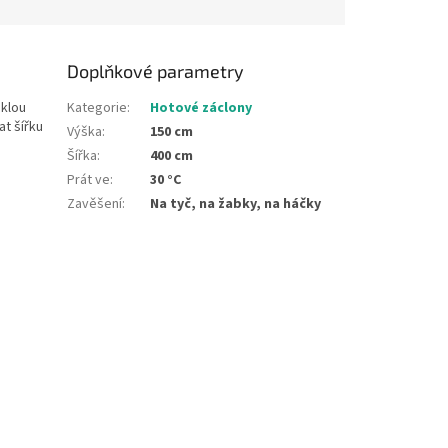
Doplňkové parametry
sklou
Kategorie
:
Hotové záclony
at šířku
Výška
:
150 cm
Šířka
:
400 cm
Prát ve
:
30 °C
Zavěšení
:
Na tyč, na žabky, na háčky