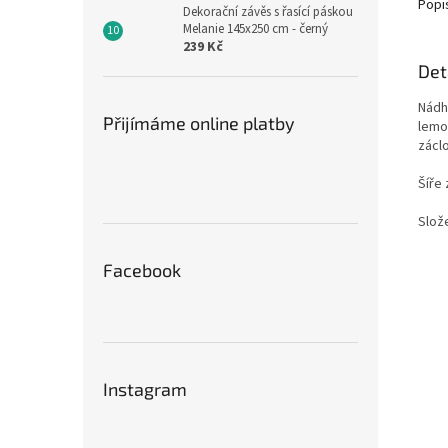
Popi
Dekorační závěs s řasící páskou
Melanie 145x250 cm - černý
239 Kč
Det
Nádh
Přijímáme online platby
lemo
zácl
Šíře 
Slož
Facebook
Instagram