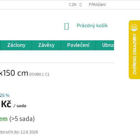
REKLAMACE A VRÁCENÍ ZBOŽÍ
CZK
OBCHODNÍ PODMÍNKY
Přihlášení
POD
NÁKUPNÍ
Prázdný košík
KOŠÍK
Záclony
Závěsy
Povlečení
Ubrusy
Pře
x150 cm
DS060 1 C1
25 %
 Kč
/ sada
dem
(>5 sada)
oručit do:
12.8.2026