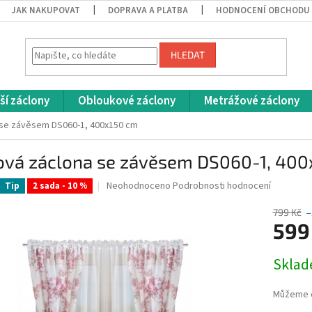
JAK NAKUPOVAT
DOPRAVA A PLATBA
HODNOCENÍ OBCHODU
HLEDAT
ší záclony
Obloukové záclony
Metrážové záclony
 se závěsem DS060-1, 400x150 cm
ová záclona se závěsem DS060-1, 400
Průměrné
Neohodnoceno
Podrobnosti hodnocení
Tip
2 sada - 10 %
hodnocení
produktu
799 Kč
–
je
599
0,0
z
Měrná
Skla
5
cena:
hvězdiček.
Můžeme d