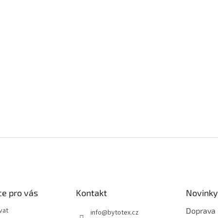
e pro vás
Kontakt
Novinky
vat
Doprava
info
@
bytotex.cz