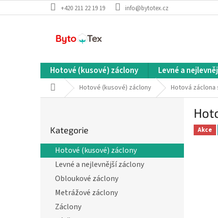
Přejít
+420 211 22 19 19
info@bytotex.cz
na
obsah
Hotové (kusové) záclony
Levné a nejlevněj
Domů
Hotové (kusové) záclony
Hotová záclona
P
Hot
o
Přeskočit
s
Kategorie
kategorie
Akce
t
r
Hotové (kusové) záclony
a
Levné a nejlevnější záclony
n
n
Obloukové záclony
í
Metrážové záclony
p
Záclony
a