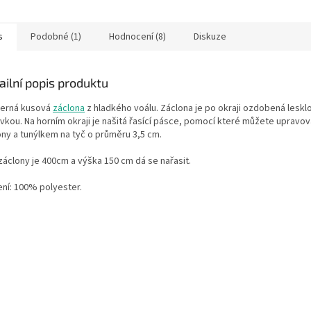
elším místě.
v nejdelším místě.
v nejdelším
s
Podobné (1)
Hodnocení (8)
Diskuze
ailní popis produktu
erná kusová
záclona
z hladkého voálu.
Záclona
je po okraji ozdobená leskl
vkou. Na horním okraji je našitá řasící pásce, pomocí které můžete upravov
ony a tunýlkem na tyč o průměru 3,5 cm.
 záclony je 400cm a výška 150 cm
dá se nařasit.
ení: 100% polyester.