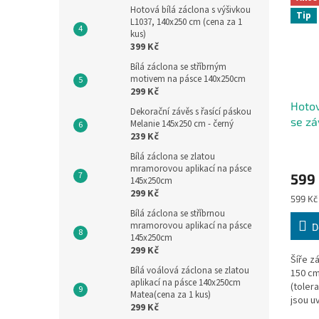
Hotová bílá záclona s výšivkou
Tip
L1037, 140x250 cm (cena za 1
kus)
399 Kč
Bílá záclona se stříbrným
motivem na pásce 140x250cm
299 Kč
Hotov
Dekorační závěs s řasící páskou
se zá
Melanie 145x250 cm - černý
239 Kč
400x
Průmě
Bílá záclona se zlatou
hodno
mramorovou aplikací na pásce
599
produ
145x250cm
je
299 Kč
Měrná
599 Kč 
5,0
cena:
Bílá záclona se stříbrnou
z
mramorovou aplikací na pásce
D
5
145x250cm
hvězdi
299 Kč
Šíře z
Bílá voálová záclona se zlatou
150 cm
aplikací na pásce 140x250cm
(toler
Matea(cena za 1 kus)
jsou 
299 Kč
stavu,