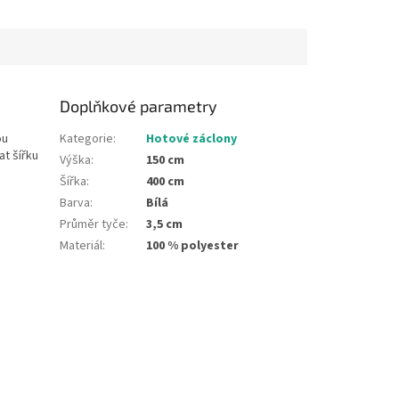
 místě.
v nejdelším místě.
Doplňkové parametry
ou
Kategorie
:
Hotové záclony
at šířku
Výška
:
150 cm
Šířka
:
400 cm
Barva
:
Bílá
Průměr tyče
:
3,5 cm
Materiál
:
100 % polyester