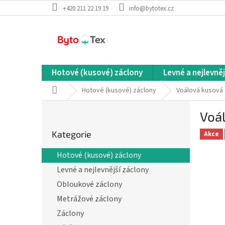
Přejít
+420 211 22 19 19
info@bytotex.cz
na
obsah
Hotové (kusové) záclony
Levné a nejlevněj
Domů
Hotové (kusové) záclony
Voálová kusová 
P
Voá
o
Přeskočit
s
Kategorie
kategorie
Akce
t
r
Hotové (kusové) záclony
a
Levné a nejlevnější záclony
n
n
Obloukové záclony
í
Metrážové záclony
p
Záclony
a