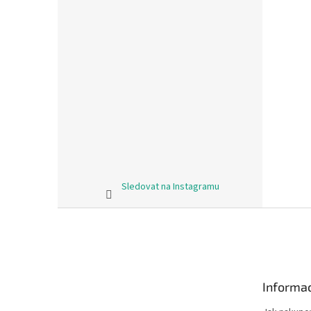
Sledovat na Instagramu
Z
á
p
a
t
Informac
í