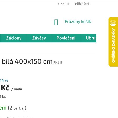
REKLAMACE A VRÁCENÍ ZBOŽÍ
CZK
OBCHODNÍ PODMÍNKY
Přihlášení
POD
NÁKUPNÍ
Prázdný košík
KOŠÍK
Záclony
Závěsy
Povlečení
Ubrusy
Pře
 bílá 400x150 cm
FK1-B
14 %
 Kč
/ sada
1 ks
dem
(2 sada)