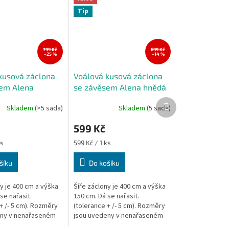
Tip
799 Kč
699 Kč
–25 %
–14 %
kusová záclona
Voálová kusová záclona
em Alena
se závěsem Alena hnědá
ino 400x150 cm
400x150 cm
Další
Skladem
(>5 sada)
Skladem
(5 sada)
Průměrné
produkt
hodnocení
599 Kč
produktu
je
Měrná
ks
599 Kč / 1 ks
5,0
cena:
z
šíku
Do košíku
5
hvězdiček.
y je 400 cm a výška
Šíře záclony je 400 cm a výška
se nařasit.
150 cm. Dá se nařasit.
+ /- 5 cm). Rozměry
(tolerance + /- 5 cm). Rozměry
eny v nenařaseném
jsou uvedeny v nenařaseném
ka záclony je měřena
stavu, výška záclony je měřena