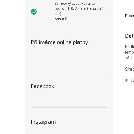
v nejd
Sametový závěs Federica
béžová 160x250 cm (cena za 1
kus)
Popi
599 Kč
Det
Přijímáme online platby
Nádh
lemo
zácl
Šíře
Slož
Facebook
Instagram