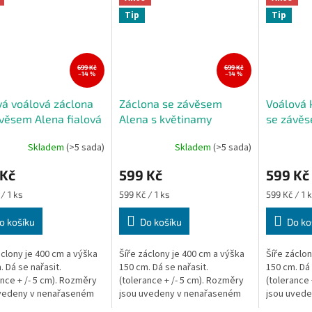
Tip
Tip
699 Kč
699 Kč
–14 %
–14 %
á voálová záclona
Záclona se závěsem
Voálová 
věsem Alena fialová
Alena s květinamy
se závěs
150 cm
400x150 cm
cappucc
Skladem
(>5 sada)
Skladem
(>5 sada)
rné
Průměrné
cení
hodnocení
 Kč
599 Kč
599 Kč
ktu
produktu
je
Měrná
Měrná
/ 1 ks
599 Kč / 1 ks
599 Kč / 1 
5,0
cena:
cena:
z
o košíku
Do košíku
Do ko
5
ček.
hvězdiček.
áclony je 400 cm a výška
Šíře záclony je 400 cm a výška
Šíře záclon
. Dá se nařasit.
150 cm. Dá se nařasit.
150 cm. Dá 
ance + /- 5 cm). Rozměry
(tolerance + /- 5 cm). Rozměry
(tolerance 
uvedeny v nenařaseném
jsou uvedeny v nenařaseném
jsou uved
 výška záclony je měřena
stavu, výška záclony je měřena
stavu, výš