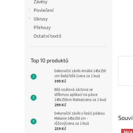
n
Závěsy
e
Povlečení
l
Ubrusy
Přehozy
Ostatní textil
Top 10 produktů
Dekorační závěs Amálie 145x250
cm-šedá/bílá (cena za 1 kus)
399 Kč
Bílá voálová záclona se
stříbrnou aplikací na pásce
140x250cm Matea(cena za 1 kus)
299 Kč
Dekorační závěs s řasící páskou
Souvi
Melanie 145x250 cm -
růžový(cena za 1 kus)
239 Kč
Akce