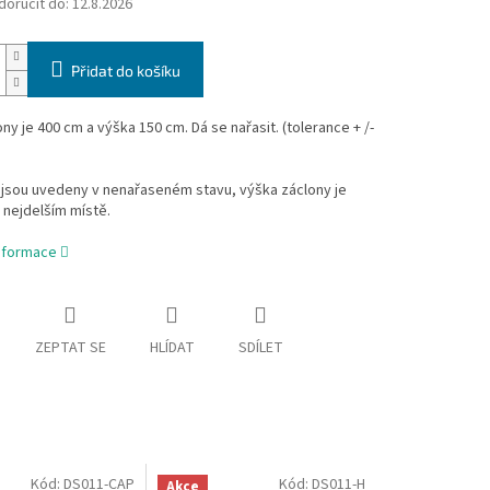
oručit do:
12.8.2026
Přidat do košíku
ony je 400 cm a výška 150 cm. Dá se nařasit. (tolerance + /-
jsou uvedeny v nenařaseném stavu, výška záclony je
 nejdelším místě.
informace
ZEPTAT SE
HLÍDAT
SDÍLET
Kód:
DS011-CAP
Kód:
DS011-H
Akce