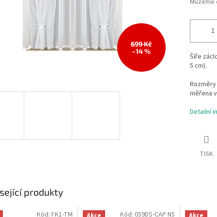
Můžeme d
699 Kč
–14 %
Šíře zácl
5 cm).
Rozměry 
měřena v
Detailní 
TISK
sející produkty
Kód:
FK1-TM
Kód:
059DS-CAP N5
Akce
Akce