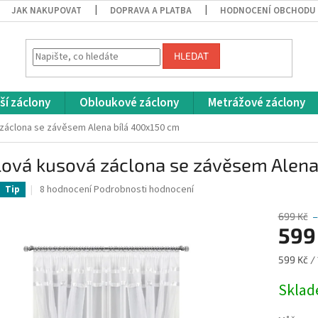
JAK NAKUPOVAT
DOPRAVA A PLATBA
HODNOCENÍ OBCHODU
HLEDAT
ší záclony
Obloukové záclony
Metrážové záclony
záclona se závěsem Alena bílá 400x150 cm
lová kusová záclona se závěsem Alena
Průměrné
8 hodnocení
Podrobnosti hodnocení
Tip
hodnocení
produktu
699 Kč
–
je
599
4,4
z
Měrná
599 Kč / 
5
cena:
hvězdiček.
Skla