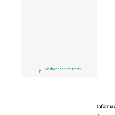
Sledovat na Instagramu
Z
á
p
a
t
Informac
í