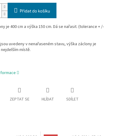
Přidat do košíku
ony je 400 cm a výška 150 cm. Dá se nařasit. (tolerance + /-
jsou uvedeny v nenařaseném stavu, výška záclony je
 nejdelším místě.
informace
ZEPTAT SE
HLÍDAT
SDÍLET