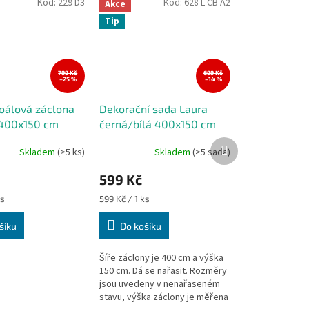
Kód:
229 D3
Kód:
628 L CB A2
Akce
Tip
799 Kč
699 Kč
–25 %
–14 %
oálová záclona
Dekorační sada Laura
 400x150 cm
černá/bílá 400x150 cm
Další
Skladem
(>5 ks)
Skladem
(>5 sada)
produkt
599 Kč
Měrná
ks
599 Kč / 1 ks
cena:
šíku
Do košíku
Šíře záclony je 400 cm a výška
150 cm. Dá se nařasit. Rozměry
jsou uvedeny v nenařaseném
stavu, výška záclony je měřena