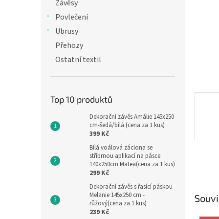
n
Závěsy
e
Povlečení
l
Ubrusy
Přehozy
Ostatní textil
Top 10 produktů
Dekorační závěs Amálie 145x250
cm-šedá/bílá (cena za 1 kus)
399 Kč
Bílá voálová záclona se
stříbrnou aplikací na pásce
140x250cm Matea(cena za 1 kus)
299 Kč
Dekorační závěs s řasící páskou
Melanie 145x250 cm -
Souvi
růžový(cena za 1 kus)
239 Kč