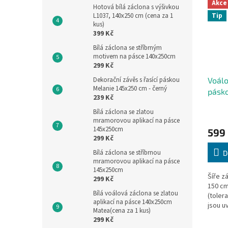
Akce
Hotová bílá záclona s výšivkou
Tip
L1037, 140x250 cm (cena za 1
kus)
399 Kč
Bílá záclona se stříbrným
motivem na pásce 140x250cm
299 Kč
Dekorační závěs s řasící páskou
Voálo
Melanie 145x250 cm - černý
pásko
239 Kč
150 
Bílá záclona se zlatou
mramorovou aplikací na pásce
145x250cm
599
299 Kč
Bílá záclona se stříbrnou
D
mramorovou aplikací na pásce
145x250cm
Šíře z
299 Kč
150 cm
Bílá voálová záclona se zlatou
(toler
aplikací na pásce 140x250cm
jsou 
Matea(cena za 1 kus)
stavu,
299 Kč
v nejd