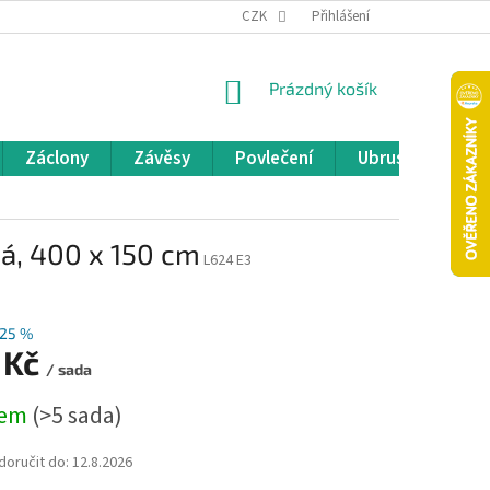
REKLAMACE A VRÁCENÍ ZBOŽÍ
CZK
OBCHODNÍ PODMÍNKY
Přihlášení
POD
NÁKUPNÍ
Prázdný košík
KOŠÍK
Záclony
Závěsy
Povlečení
Ubrusy
Pře
ná, 400 x 150 cm
L624 E3
25 %
 Kč
/ sada
dem
(>5 sada)
oručit do:
12.8.2026