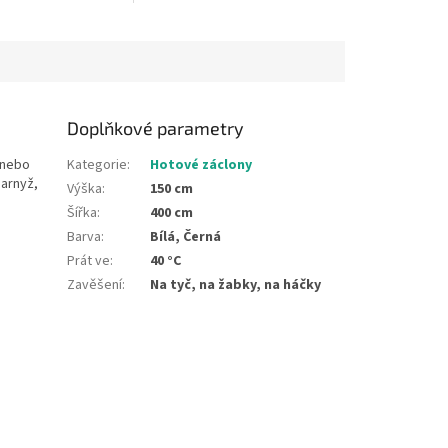
v nejdelším místě. Na tyč, na
žabky, na háčky
Doplňkové parametry
e nebo
Kategorie
:
Hotové záclony
garnyž,
Výška
:
150 cm
Šířka
:
400 cm
Barva
:
Bílá, Černá
Prát ve
:
40 °C
Zavěšení
:
Na tyč, na žabky, na háčky