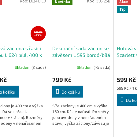
Kód:
L624 B E3
Kód:
595 25B
Novinka
Akce
Tip
799 Kč
–25 %
vá záclona s řasící
Dekorační sada záclon se
Hotová v
u L 624 bílá, 400 x
závěsem L 595 bordó/bílá
Scarlett
cm
400x160 cm
Skladem
(3 sada)
Skladem
(>5 sada)
 Kč
799 Kč
599 Kč
Měrná
599 Kč / 1 
o košíku
Do košíku
cena:
Do ko
áclony je 400 cm a výška
Šíře záclony je 400 cm a výška
. Dá se nařasit.
160 cm. Dá se nařasit. Rozměry
ance + /- 5 cm). Rozměry
jsou uvedeny v nenařaseném
uvedeny v nenařaseném
stavu, výška záclony/závěsu je
 výška záclony je měřena
měřena v nejdelším místě. Na
elším místě.
tyč, na žabky, na háčky