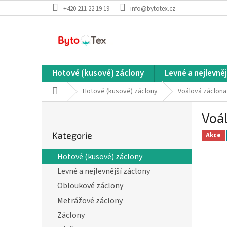
Přejít
+420 211 22 19 19
info@bytotex.cz
na
obsah
Hotové (kusové) záclony
Levné a nejlevněj
Domů
Hotové (kusové) záclony
Voálová záclona 
P
Voál
o
Přeskočit
s
Kategorie
kategorie
Akce
t
r
Hotové (kusové) záclony
a
Levné a nejlevnější záclony
n
n
Obloukové záclony
í
Metrážové záclony
p
Záclony
a