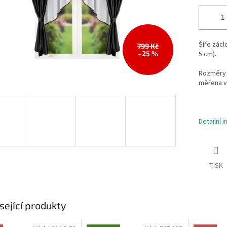
Šíře zácl
799 Kč
–25 %
5 cm).
Rozměry 
měřena v
Detailní 
TISK
sející produkty