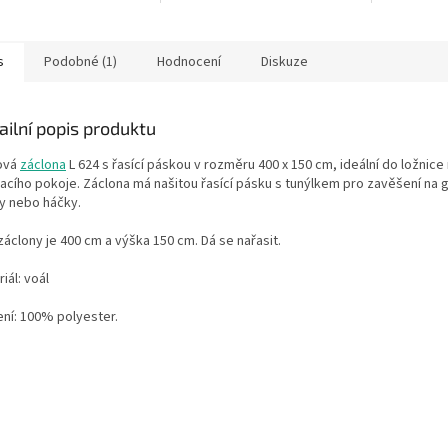
s
Podobné (1)
Hodnocení
Diskuze
ailní popis produktu
ová
záclona
L 624 s řasící páskou v rozměru 400 x 150 cm, ideální do ložnic
acího pokoje. Záclona má našitou řasící pásku s tunýlkem pro zavěšení na 
y nebo háčky.
záclony je 400 cm a výška 150 cm. Dá se nařasit.
iál: voál
ení: 100% polyester.