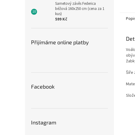
Sametový závěs Federica
béžová 160x250 cm (cena za 1
kus)
Popi
599 Kč
Det
Přijímáme online platby
Voál
obýv
žabk
Šíře 
Mater
Facebook
Slož
Instagram