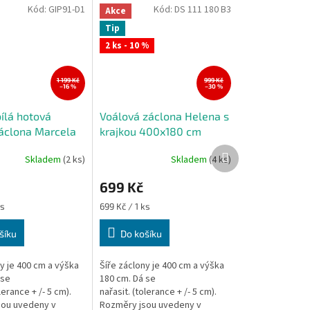
Kód:
GIP91-D1
Kód:
DS 111 180 B3
Akce
Tip
2 ks - 10 %
1 199 Kč
999 Kč
–16 %
–30 %
ílá hotová
Voálová záclona Helena s
áclona Marcela
krajkou 400x180 cm
 cm
Další
Skladem
(2 ks)
Skladem
(4 ks)
produkt
699 Kč
Měrná
ks
699 Kč / 1 ks
cena:
šíku
Do košíku
y je 400 cm a výška
Šíře záclony je 400 cm a výška
 se
180 cm. Dá se
lerance + /- 5 cm).
nařasit. (tolerance + /- 5 cm).
sou uvedeny v
Rozměry jsou uvedeny v