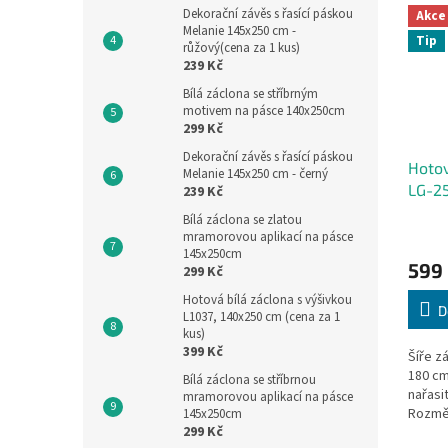
Dekorační závěs s řasící páskou
Akce
Melanie 145x250 cm -
Tip
růžový(cena za 1 kus)
239 Kč
Bílá záclona se stříbrným
motivem na pásce 140x250cm
299 Kč
Dekorační závěs s řasící páskou
Hotov
Melanie 145x250 cm - černý
LG-2
239 Kč
Bílá záclona se zlatou
mramorovou aplikací na pásce
145x250cm
599
299 Kč
Hotová bílá záclona s výšivkou
D
L1037, 140x250 cm (cena za 1
kus)
399 Kč
Šíře z
180 cm
Bílá záclona se stříbrnou
nařasit
mramorovou aplikací na pásce
Rozmě
145x250cm
299 Kč
nenařa