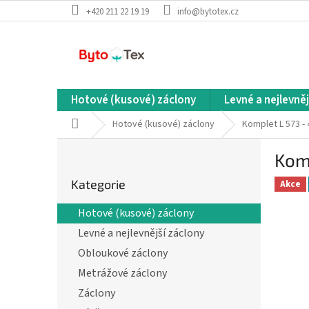
Přejít
+420 211 22 19 19
info@bytotex.cz
na
obsah
Hotové (kusové) záclony
Levné a nejlevněj
Domů
Hotové (kusové) záclony
Komplet L 573 -
P
Kom
o
Přeskočit
s
Kategorie
kategorie
Akce
t
r
Hotové (kusové) záclony
a
Levné a nejlevnější záclony
n
n
Obloukové záclony
í
Metrážové záclony
p
Záclony
a