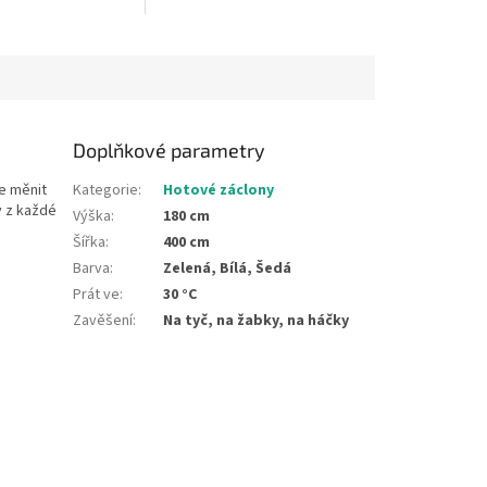
ém stavu, výška
nenařaseném stavu, výška
 měřena v nejdelším
záclony je měřena v nejdelším
místě....
Doplňkové parametry
te měnit
Kategorie
:
Hotové záclony
y z každé
Výška
:
180 cm
Šířka
:
400 cm
Barva
:
Zelená, Bílá, Šedá
Prát ve
:
30 °C
Zavěšení
:
Na tyč, na žabky, na háčky