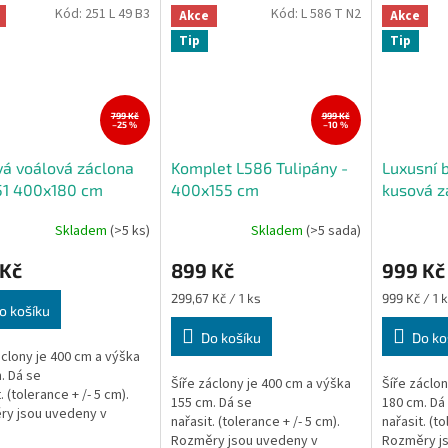
Kód:
251 L 49 B3
Kód:
L 586 T N2
Akce
Akce
Tip
Tip
799 Kč
999 Kč
–25 %
–10 %
á voálová záclona
Komplet L586 Tulipány -
Luxusní b
51 400x180 cm
400x155 cm
kusová z
400x180
Skladem
(>5 ks)
Skladem
(>5 sada)
Průměrné
hodnocení
 Kč
899 Kč
999 Kč
produktu
je
Měrná
Měrná
299,67 Kč / 1 ks
999 Kč / 1 
5,0
o košíku
cena:
cena:
z
Do košíku
Do ko
5
áclony je 400 cm a výška
hvězdiček.
. Dá se
Šíře záclony je 400 cm a výška
Šíře záclon
. (tolerance + /- 5 cm).
155 cm. Dá se
180 cm. Dá
ry jsou uvedeny v
nařasit. (tolerance + /- 5 cm).
nařasit. (to
seném stavu, výška
Rozměry jsou uvedeny v
Rozměry j