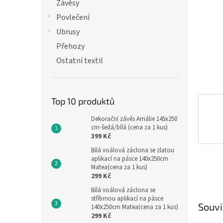
n
Závěsy
e
Povlečení
l
Ubrusy
Přehozy
Ostatní textil
Top 10 produktů
Dekorační závěs Amálie 145x250
cm-šedá/bílá (cena za 1 kus)
399 Kč
Bílá voálová záclona se zlatou
aplikací na pásce 140x250cm
Matea(cena za 1 kus)
299 Kč
Bílá voálová záclona se
stříbrnou aplikací na pásce
Souvi
140x250cm Matea(cena za 1 kus)
299 Kč