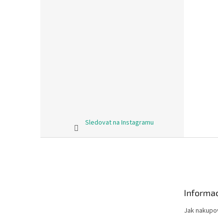
Sledovat na Instagramu
Z
á
p
a
t
Informac
í
Jak nakupo