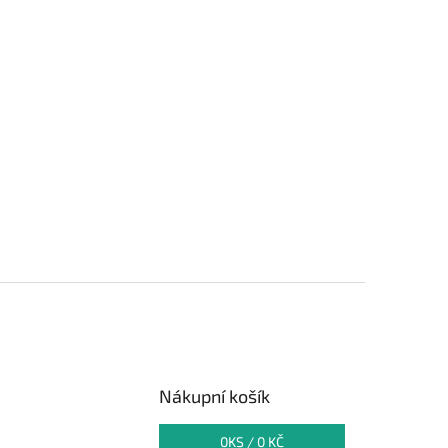
Nákupní košík
0
KS /
0 KČ