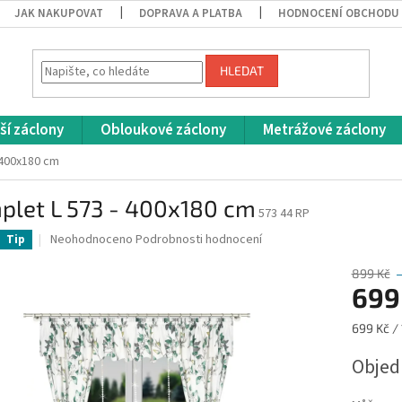
JAK NAKUPOVAT
DOPRAVA A PLATBA
HODNOCENÍ OBCHODU
HLEDAT
ší záclony
Obloukové záclony
Metrážové záclony
 400x180 cm
plet L 573 - 400x180 cm
573 44 RP
Průměrné
Neohodnoceno
Podrobnosti hodnocení
Tip
hodnocení
produktu
899 Kč
je
699
0,0
z
Měrná
699 Kč / 
5
cena:
hvězdiček.
Obje