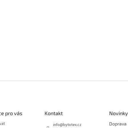
e pro vás
Kontakt
Novinky
vat
Doprava
info
@
bytotex.cz