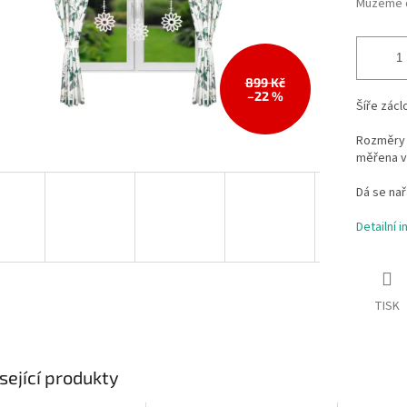
Můžeme d
899 Kč
–22 %
Šíře zácl
Rozměry 
měřena v
Dá se nař
Detailní 
TISK
sející produkty