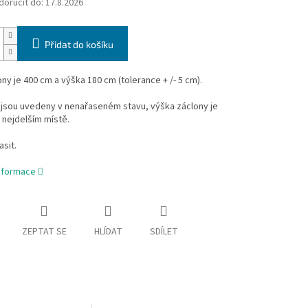
oručit do:
17.8.2026
Přidat do košíku
ony je 400 cm a výška 180 cm (tolerance + /- 5 cm).
jsou uvedeny v nenařaseném stavu, výška záclony je
 nejdelším místě.
asit.
informace
ZEPTAT SE
HLÍDAT
SDÍLET