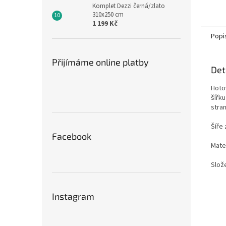
záclon
Komplet Dezzi černá/zlato
místě.
310x250 cm
1 199 Kč
Popi
Přijímáme online platby
Det
Hoto
šířk
stran
Šíře 
Facebook
Mater
Slož
Instagram