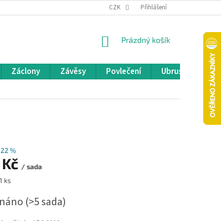
REKLAMACE A VRÁCENÍ ZBOŽÍ
CZK
OBCHODNÍ PODMÍNKY
Přihlášení
POD
NÁKUPNÍ
Prázdný košík
KOŠÍK
Záclony
Závěsy
Povlečení
Ubrusy
Pře
–22 %
 Kč
/ sada
1 ks
dnáno
(>5 sada)