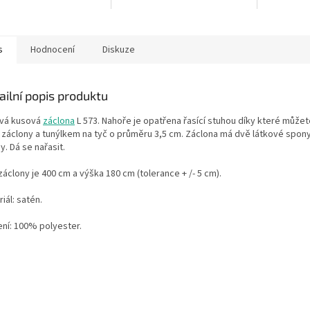
y je měřena v nejdelším
nenařaseném stavu, výška
nenařasen
záclony je měřena v nejdelším
záclony je
místě....
místě....
s
Hodnocení
Diskuze
ailní popis produktu
vá kusová
záclona
L 573. Nahoře je opatřena řasící stuhou díky které může
u záclony a tunýlkem na tyč o průměru 3,5 cm. Záclona má dvě látkové spon
y. Dá se nařasit.
záclony je 400 cm a výška 180 cm (tolerance + /- 5 cm).
iál: satén.
ení: 100% polyester.