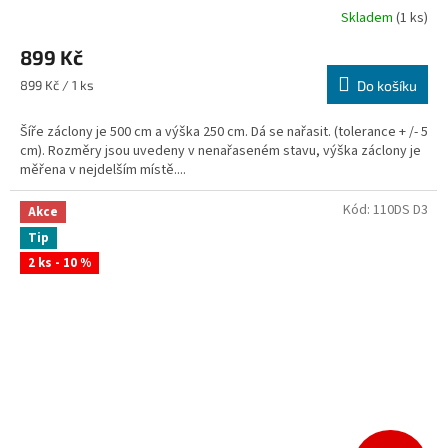
Skladem
(1 ks)
899 Kč
Měrná
899 Kč / 1 ks
Do košíku
cena:
Šíře záclony je 500 cm a výška 250 cm. Dá se nařasit. (tolerance + /- 5
cm). Rozměry jsou uvedeny v nenařaseném stavu, výška záclony je
měřena v nejdelším místě....
Kód:
110DS D3
Akce
Tip
2 ks - 10 %