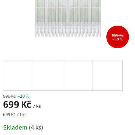
999 Kč
–30 %
999 Kč
–30 %
699 Kč
/ ks
Měrná
699 Kč / 1 ks
cena:
Skladem
(4 ks)