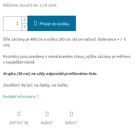
Můžeme doručit do:
12.8.2026
Přidat do košíku
Šíře záclony je 400 cm a výška 180 cm. Dá se nařasit. (tolerance + /- 5
cm).
Rozměry jsou uvedeny v nenařaseném stavu, výška záclony je měřena
v nejdelším místě.
Krajka (30 cm) ne vždy odpovídá profilovému foto.
Zavěšení:
Na tyč, na žabky, na háčky.
Detailní informace
ZEPTAT SE
HLÍDAT
SDÍLET