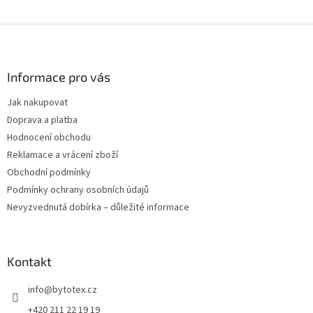
Z
á
p
a
Informace pro vás
t
Jak nakupovat
í
Doprava a platba
Hodnocení obchodu
Reklamace a vrácení zboží
Obchodní podmínky
Podmínky ochrany osobních údajů
Nevyzvednutá dobírka – důležité informace
Kontakt
info
@
bytotex.cz
+420 211 22 19 19