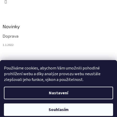
Novinky
Doprava
1.1.2022
Nákupní košík
Používáme cookies, abychom Vám umožnili pohodlné
prohlížení webu a díky analýze provozu webu neustále
0
KS /
0 KČ
zlepšovali jeho funkce, výkon a použitelnost.
Nastavení
Vytvořil Shoptet
Souhlasím
Copyright 2026
BytoTex.cz
. Všechna práva vyhrazena.