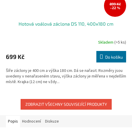
899 Kč
–22 %
Hotová voálová záclona DS 110, 400x180 cm
Skladem
(>5 ks)
699 Kč
Do košíku
Šíře záclony je 400 cm a výška 180 cm. Dá se nařasit. Rozměry jsou
uvedeny v nenařaseném stavu, výška záclony je měřena v nejdelším
místě. Krajka (12 cm) ne vždy...
ZOBRAZIT VŠECHNY SOUVISEJÍCÍ PRODUKTY
Popis
Hodnocení
Diskuze