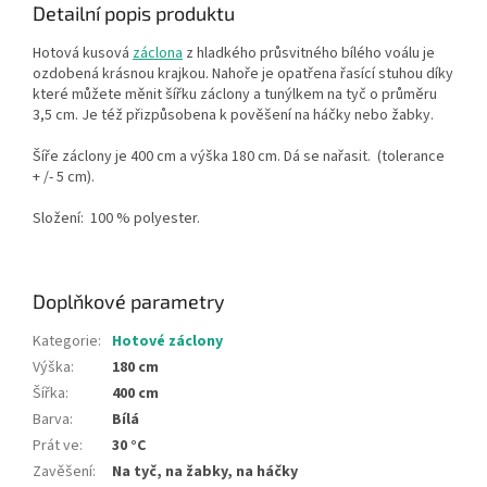
Detailní popis produktu
Hotová kusová
záclona
z hladkého průsvitného bílého voálu je
ozdobená krásnou krajkou
. Nahoře je opatřena řasící stuhou díky
které můžete měnit šířku záclony a tunýlkem na tyč o průměru
3,5 cm.
Je též přizpůsobena k pověšení na háčky nebo žabky.
Šíře záclony je 400 cm a výška 180 cm. Dá se nařasit.
(tolerance
+ /- 5 cm).
Složení:
100 % polyester.
Doplňkové parametry
Kategorie
:
Hotové záclony
Výška
:
180 cm
Šířka
:
400 cm
Barva
:
Bílá
Prát ve
:
30 °C
Zavěšení
:
Na tyč, na žabky, na háčky