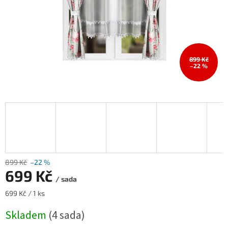
899 Kč
–22 %
899 Kč
–22 %
699 Kč
/ sada
Měrná
699 Kč / 1 ks
cena:
Skladem
(4 sada)