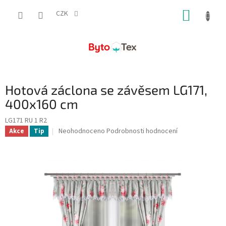
Přejít
NÁKUP
na
CZK
obsah
KOŠÍK
Hotová záclona se závěsem LG171,
400x160 cm
LG171 RU 1 R2
Průměrné
Neohodnoceno
Podrobnosti hodnocení
Akce
Tip
hodnocení
produktu
je
0,0
z
5
hvězdiček.