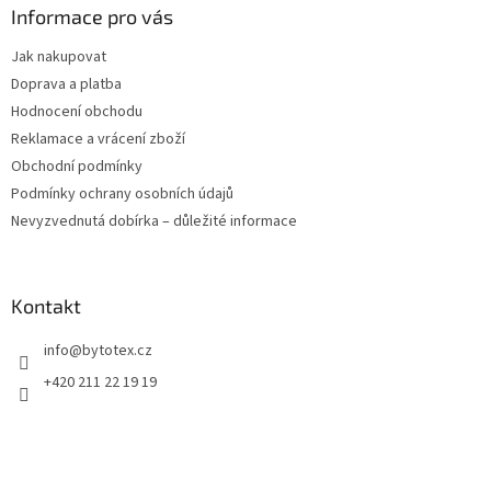
a
Informace pro vás
t
Jak nakupovat
í
Doprava a platba
Hodnocení obchodu
Reklamace a vrácení zboží
Obchodní podmínky
Podmínky ochrany osobních údajů
Nevyzvednutá dobírka – důležité informace
Kontakt
info
@
bytotex.cz
+420 211 22 19 19