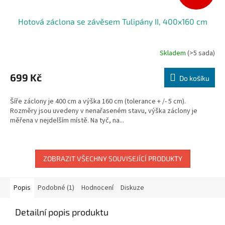
Hotová záclona se závěsem Tulipány II, 400x160 cm
Skladem
(>5 sada)
699 Kč
Do košíku
Šíře záclony je 400 cm a výška 160 cm (tolerance + /- 5 cm).
Rozměry jsou uvedeny v nenařaseném stavu, výška záclony je
měřena v nejdelším místě. Na tyč, na...
ZOBRAZIT VŠECHNY SOUVISEJÍCÍ PRODUKTY
Popis
Podobné (1)
Hodnocení
Diskuze
Detailní popis produktu