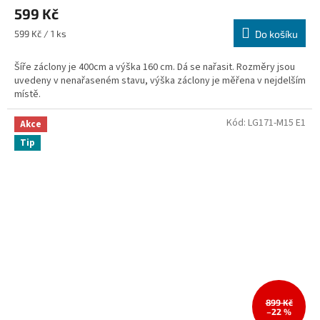
599 Kč
Měrná
599 Kč / 1 ks
Do košíku
cena:
Šíře záclony je 400cm a výška 160 cm. Dá se nařasit. Rozměry jsou
uvedeny v nenařaseném stavu, výška záclony je měřena v nejdelším
místě.
Kód:
LG171-M15 E1
Akce
Tip
899 Kč
–22 %