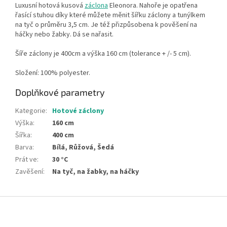
Luxusní hotová kusová
záclona
Eleonora
. Nahoře je opatřena
řasící stuhou díky které můžete měnit šířku záclony a tunýlkem
na tyč o průměru 3,5 cm. Je též přizpůsobena k pověšení na
háčky nebo žabky. Dá se nařasit.
Šíře záclony je 400cm a výška 160 cm (tolerance + /- 5 cm).
Složení: 100% polyester.
Doplňkové parametry
Kategorie
:
Hotové záclony
Výška
:
160 cm
Šířka
:
400 cm
Barva
:
Bílá, Růžová, Šedá
Prát ve
:
30 °C
Zavěšení
:
Na tyč, na žabky, na háčky
Z
á
p