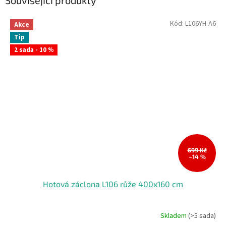
Související produkty
Kód:
L106YH-A6
Akce
Tip
2 sada - 10 %
699 Kč
–14 %
Hotová záclona L106 růže 400x160 cm
Skladem
(>5 sada)