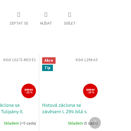
ZEPTAT SE
HLÍDAT
SDÍLET
Kód:
LG171-M15 E1
Kód:
L294 A3
Akce
Tip
899 Kč
899 Kč
–22 %
–33 %
áclona se
Hotová záclona se
ulipány II,
závěsem L 294 bílá s
 cm
květinami, 300x160 cm
Další
Skladem
(>5 sada)
Skladem
(5 sada)
produkt