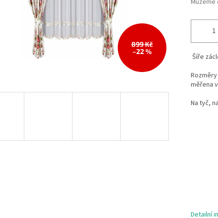
Můžeme d
899 Kč
–22 %
Šíře zácl
Rozměry 
měřena v
Na tyč, n
Detailní 