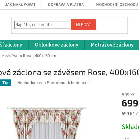
JAK NAKUPOVAT
DOPRAVA A PLATBA
HODNOCENÍ OBCHODU
HLEDAT
ší záclony
Obloukové záclony
Metrážové záclony
 se závěsem Rose, 400x160 cm
ová záclona se závěsem Rose, 400x16
Průměrné
Neohodnoceno
Podrobnosti hodnocení
Tip
hodnocení
produktu
899 Kč
je
699
0,0
z
Měrná
699 Kč / 
5
cena:
hvězdiček.
Skla