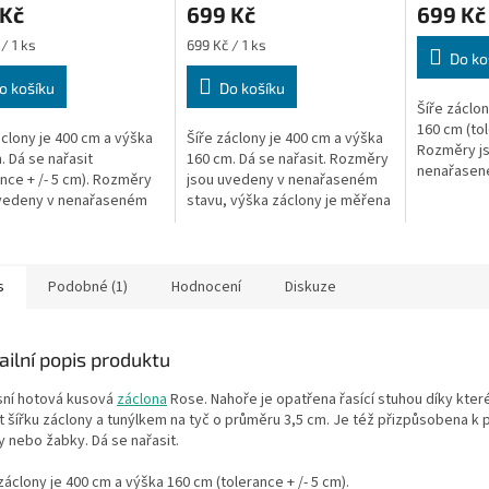
 Kč
699 Kč
699 Kč
Měrná
/ 1 ks
699 Kč / 1 ks
Do ko
cena:
o košíku
Do košíku
Šíře záclon
160 cm (tol
áclony je 400 cm a výška
Šíře záclony je 400 cm a výška
Rozměry j
. Dá se nařasit
160 cm. Dá se nařasit. Rozměry
nenařasen
ance + /- 5 cm). Rozměry
jsou uvedeny v nenařaseném
záclony je
uvedeny v nenařaseném
stavu, výška záclony je měřena
místě. Na ty
 výška záclony je měřena
v nejdelším místě. Krajka ne
lším místě. Na tyč,...
vždy odpovídá...
s
Podobné (1)
Hodnocení
Diskuze
ailní popis produktu
sní hotová kusová
záclona
Rose
. Nahoře je opatřena řasící stuhou díky kte
t šířku záclony a tunýlkem na tyč o průměru 3,5 cm. Je též přizpůsobena k 
y nebo žabky. Dá se nařasit.
záclony je 400 cm a výška 160 cm (tolerance + /- 5 cm).