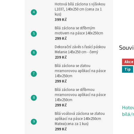
Hotová bílá záclona s výšivkou
L1037, 140x250 cm (cena za 1
kus)
399 Kč
Bílá záclona se stříbrným
motivem na pásce 140x250cm
299 Kč
Souvi
Dekorační závěs s řasící páskou
Melanie 145x250 cm - černý
239 Kč
Akce
Bílá záclona se zlatou
Tip
mramorovou aplikací na pásce
145x250cm
299 Kč
Bílá záclona se stříbrnou
mramorovou aplikací na pásce
145x250cm
299 Kč
Hotov
Bílá voálová záclona se zlatou
bílá
aplikací na pásce 140x250cm
Matea(cena za 1 kus)
299 Kč