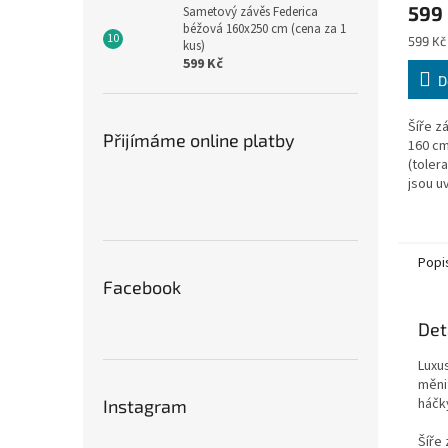
599
Sametový závěs Federica
béžová 160x250 cm (cena za 1
Měrná
599 Kč 
kus)
cena:
599 Kč
D
Šíře z
Přijímáme online platby
160 cm
(toler
jsou 
stavu,
v nejde
Popi
Facebook
Det
Luxu
měni
háčk
Instagram
Šíře 