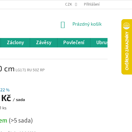
REKLAMACE A VRÁCENÍ ZBOŽÍ
CZK
OBCHODNÍ PODMÍNKY
Přihlášení
POD
NÁKUPNÍ
Prázdný košík
KOŠÍK
Záclony
Závěsy
Povlečení
Ubrusy
Pře
0 cm
LG171 RU 50Z RP
–22 %
 Kč
/ sada
1 ks
dem
(>5 sada)