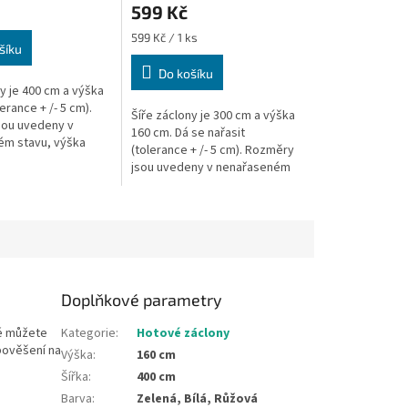
599 Kč
Měrná
599 Kč / 1 ks
šíku
cena:
Do košíku
y je 400 cm a výška
erance + /- 5 cm).
Šíře záclony je 300 cm a výška
sou uvedeny v
160 cm. Dá se nařasit
ém stavu, výška
(tolerance + /- 5 cm). Rozměry
 měřena v nejdelším
jsou uvedeny v nenařaseném
č, na...
stavu, výška záclony je měřena
v nejdelším místě. Na tyč, na...
Doplňkové parametry
ré můžete
Kategorie
:
Hotové záclony
pověšení na
Výška
:
160 cm
Šířka
:
400 cm
Barva
:
Zelená, Bílá, Růžová