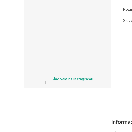
Rozm
Slož
Sledovat na Instagramu
Z
á
p
a
t
Informac
í