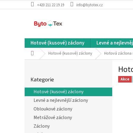
Přejít
+420 211 22 19 19
info@bytotex.cz
na
obsah
Hotové (kusové) záclony
Levné a nejlevněj
Domů
Hotové (kusové) záclony
Hotová záclona
P
Hot
o
Přeskočit
s
Kategorie
kategorie
Akce
t
r
Hotové (kusové) záclony
a
Levné a nejlevnější záclony
n
n
Obloukové záclony
í
Metrážové záclony
p
Záclony
a