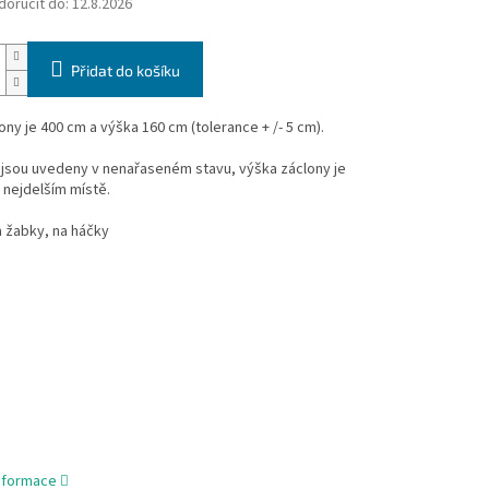
oručit do:
12.8.2026
Přidat do košíku
ony je 400 cm a výška 160 cm (tolerance + /- 5 cm).
jsou uvedeny v nenařaseném stavu, výška záclony je
 nejdelším místě.
a žabky, na háčky
informace