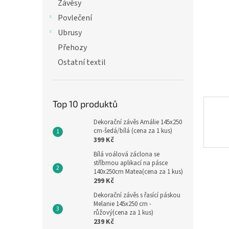
n
Závěsy
e
Povlečení
l
Ubrusy
Přehozy
Ostatní textil
Top 10 produktů
Dekorační závěs Amálie 145x250
cm-šedá/bílá (cena za 1 kus)
399 Kč
Bílá voálová záclona se
stříbrnou aplikací na pásce
140x250cm Matea(cena za 1 kus)
299 Kč
Dekorační závěs s řasící páskou
Melanie 145x250 cm -
růžový(cena za 1 kus)
239 Kč