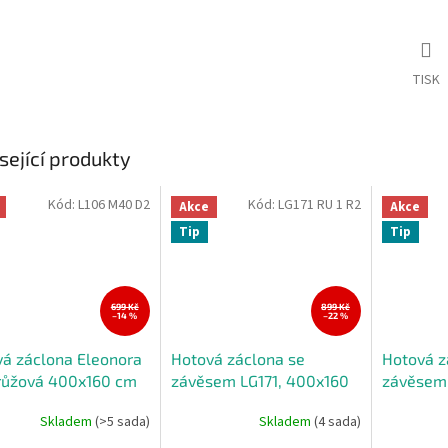
TISK
sející produkty
Kód:
L106 M40 D2
Kód:
LG171 RU 1 R2
Akce
Akce
Tip
Tip
699 Kč
899 Kč
–14 %
–22 %
á záclona Eleonora
Hotová záclona se
Hotová z
/růžová 400x160 cm
závěsem LG171, 400x160
závěsem T
cm
400x160
Skladem
(>5 sada)
Skladem
(4 sada)