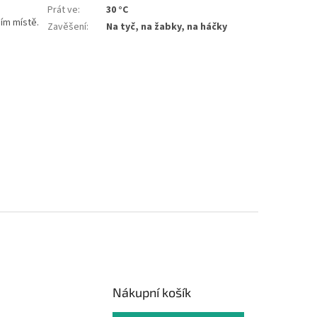
Prát ve
:
30 °C
ím místě.
Zavěšení
:
Na tyč, na žabky, na háčky
Nákupní košík