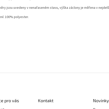
ěry jsou uvedeny v nenařaseném stavu, výška záclony je měřena v nejdelš
ení: 100% polyester.
e pro vás
Kontakt
Novinky