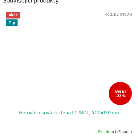
Související produkty
Kód:
DS 049 A4
Akce
Tip
899 Kč
–22 %
Hotová kusová záclona LG78DL, 400x150 cm
Skladem
(>5 sada)
Průměrné