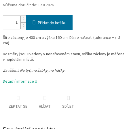
Můžeme doručit do:
12.8.2026
Přidat do košíku
Šíře záclony je 400 cm a výška 160 cm. Dá se nařasit. (tolerance + /- 5
cm).
Rozměry jsou uvedeny v nenařaseném stavu, výška záclony je měřena
v nejdelším místě.
Zavěšení:
Na tyč, na žabky, na háčky.
Detailní informace
ZEPTAT SE
HLÍDAT
SDÍLET