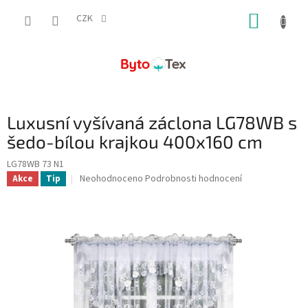
Přejít
NÁKUP
na
CZK
obsah
KOŠÍK
Luxusní vyšívaná záclona LG78WB s
šedo-bílou krajkou 400x160 cm
LG78WB 73 N1
Průměrné
Neohodnoceno
Podrobnosti hodnocení
Akce
Tip
hodnocení
produktu
je
0,0
z
5
hvězdiček.