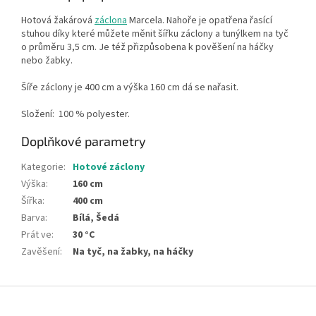
Hotová žakárová
záclona
Marcela
.
Nahoře je opatřena řasící
stuhou díky které můžete měnit šířku záclony a tunýlkem na tyč
o průměru 3,5 cm. Je též přizpůsobena k pověšení na háčky
nebo žabky.
Šíře záclony je 400 cm a výška 160 cm dá se nařasit.
Složení:
100 % polyester.
Doplňkové parametry
Kategorie
:
Hotové záclony
Výška
:
160 cm
Šířka
:
400 cm
Barva
:
Bílá, Šedá
Prát ve
:
30 °C
Zavěšení
:
Na tyč, na žabky, na háčky
Z
á