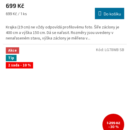
hodnocení
699 Kč
produktu
je
Měrná
699 Kč / 1 ks
Do košíku
5,0
cena:
z
Krajka (19 cm) ne vždy odpovídá profilovému foto. Šíře záclony je
5
400 cm a výška 150 cm. Dá se nařasit. Rozměry jsou uvedeny v
hvězdiček.
nenařaseném stavu, výška záclony je měřena v...
Kód:
LG78WB SB
Akce
Tip
2 sada - 10 %
1 299 Kč
–30 %