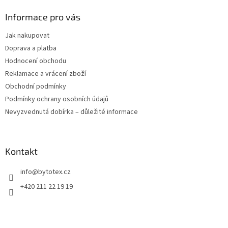
p
a
Informace pro vás
t
Jak nakupovat
í
Doprava a platba
Hodnocení obchodu
Reklamace a vrácení zboží
Obchodní podmínky
Podmínky ochrany osobních údajů
Nevyzvednutá dobírka – důležité informace
Kontakt
info
@
bytotex.cz
+420 211 22 19 19