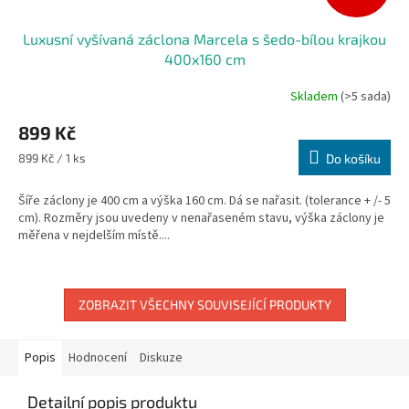
Luxusní vyšívaná záclona Marcela s šedo-bílou krajkou
400x160 cm
Skladem
(>5 sada)
899 Kč
Měrná
899 Kč / 1 ks
Do košíku
cena:
Šíře záclony je 400 cm a výška 160 cm. Dá se nařasit. (tolerance + /- 5
cm). Rozměry jsou uvedeny v nenařaseném stavu, výška záclony je
měřena v nejdelším místě....
ZOBRAZIT VŠECHNY SOUVISEJÍCÍ PRODUKTY
Popis
Hodnocení
Diskuze
Detailní popis produktu