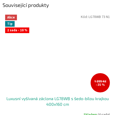
Související produkty
Kód:
LG78WB 73 N1
Akce
Tip
2 sada - 10 %
1 399 Kč
–35 %
Luxusní vyšívaná záclona LG78WB s šedo-bílou krajkou
400x160 cm
Skladem
(4 sada)