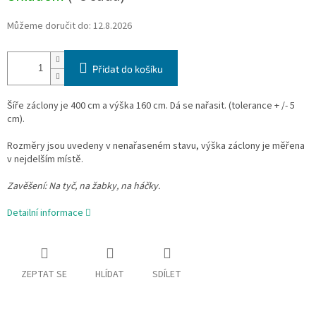
Můžeme doručit do:
12.8.2026
Přidat do košíku
Šíře záclony je 400 cm a výška 160 cm. Dá se nařasit. (tolerance + /- 5
cm).
Rozměry jsou uvedeny v nenařaseném stavu, výška záclony je měřena
v nejdelším místě.
Zavěšení:
Na tyč, na žabky, na háčky.
Detailní informace
ZEPTAT SE
HLÍDAT
SDÍLET