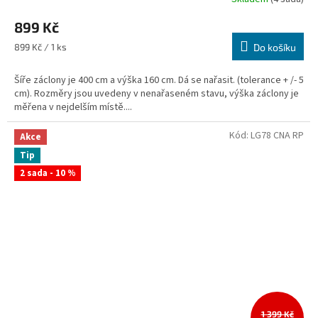
899 Kč
Měrná
899 Kč / 1 ks
Do košíku
cena:
Šíře záclony je 400 cm a výška 160 cm. Dá se nařasit. (tolerance + /- 5
cm). Rozměry jsou uvedeny v nenařaseném stavu, výška záclony je
měřena v nejdelším místě....
Kód:
LG78 CNA RP
Akce
Tip
2 sada - 10 %
1 399 Kč