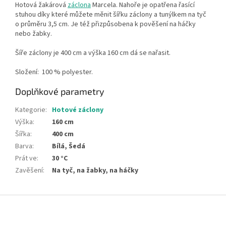
Hotová žakárová
záclona
Marcela
.
Nahoře je opatřena řasící
stuhou díky které můžete měnit šířku záclony a tunýlkem na tyč
o průměru 3,5 cm. Je též přizpůsobena k pověšení na háčky
nebo žabky.
Šíře záclony je 400 cm a výška 160 cm dá se nařasit.
Složení:
100 % polyester.
Doplňkové parametry
Kategorie
:
Hotové záclony
Výška
:
160 cm
Šířka
:
400 cm
Barva
:
Bílá, Šedá
Prát ve
:
30 °C
Zavěšení
:
Na tyč, na žabky, na háčky
Z
á
p