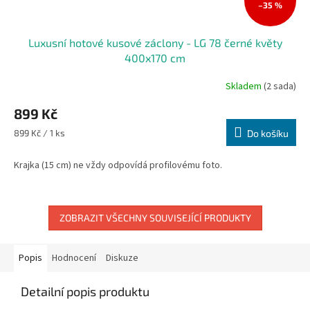
–35 %
Luxusní hotové kusové záclony - LG 78 černé květy
400x170 cm
Skladem
(2 sada)
Průměrné
hodnocení
899 Kč
produktu
je
Měrná
899 Kč / 1 ks
Do košíku
5,0
cena:
z
Krajka (15 cm) ne vždy odpovídá profilovému foto.
5
hvězdiček.
ZOBRAZIT VŠECHNY SOUVISEJÍCÍ PRODUKTY
Popis
Hodnocení
Diskuze
Detailní popis produktu