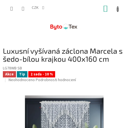
Přejít
NÁKUP
na
CZK
obsah
KOŠÍK
Luxusní vyšívaná záclona Marcela s
šedo-bílou krajkou 400x160 cm
LG78WB SB
Akce
Tip
2 sada - 10 %
Průměrné
Neohodnoceno
Podrobnosti hodnocení
hodnocení
produktu
je
0,0
z
5
hvězdiček.