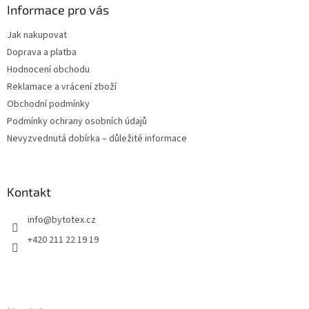
a
Informace pro vás
t
Jak nakupovat
í
Doprava a platba
Hodnocení obchodu
Reklamace a vrácení zboží
Obchodní podmínky
Podmínky ochrany osobních údajů
Nevyzvednutá dobírka – důležité informace
Kontakt
info
@
bytotex.cz
+420 211 22 19 19