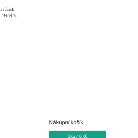
 sáčcích
interiéru.
Nákupní košík
0
KS /
0 KČ