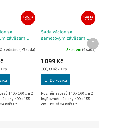
1 299 Kč
1 299 Kč
–15 %
–15 %
lon se
Sada záclon se
ým závěsem L
sametovým závěsem L
Další
ová 400x155 cm
589 tyrkysová 400x155
produkt
Objednáno
(>5 sada)
Skladem
(4 sada)
cm
Kč
1 099 Kč
Měrná
 1 ks
366,33 Kč / 1 ks
cena:
šíku
Do košíku
ěsů 140 x 160 cm 2
Rozměr závěsů 140 x 160 cm 2
záclony 400 x 155
ks,Rozměr záclony 400 x 155
se nařasit.
cm 1 ks.Dá se nařasit.