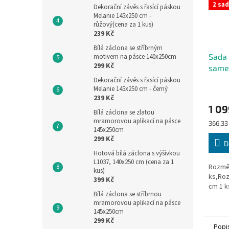
2 sad
Dekorační závěs s řasící páskou
Melanie 145x250 cm -
růžový(cena za 1 kus)
239 Kč
Bílá záclona se stříbrným
Sada 
motivem na pásce 140x250cm
299 Kč
same
589 
Dekorační závěs s řasící páskou
Melanie 145x250 cm - černý
239 Kč
1 09
Bílá záclona se zlatou
mramorovou aplikací na pásce
Měrná
366,33 
145x250cm
cena:
299 Kč
D
Hotová bílá záclona s výšivkou
L1037, 140x250 cm (cena za 1
Rozměr
kus)
ks,Roz
399 Kč
cm 1 k
Bílá záclona se stříbrnou
mramorovou aplikací na pásce
145x250cm
299 Kč
Popi