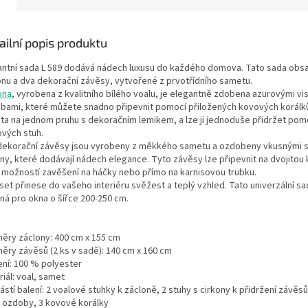
ailní popis produktu
antní sada L 589 dodává nádech luxusu do každého domova. Tato sada obs
onu a dva dekorační závěsy, vytvořené z prvotřídního sametu.
ona
, vyrobena z kvalitního bílého voalu, je elegantně zdobena azurovými vis
bami, které můžete snadno připevnit pomocí přiložených kovových korálků
šita na jednom pruhu s dekoračním lemikem, a lze ji jednoduše přidržet pom
ových stuh.
dekorační závěsy jsou vyrobeny z měkkého sametu a ozdobeny vkusnými s
ony, které dodávají nádech elegance. Tyto závěsy lze připevnit na dvojitou
s možností zavěšení na háčky nebo přímo na karnisovou trubku.
set přinese do vašeho interiéru svěžest a teplý vzhled. Tato univerzální sa
ná pro okna o šířce 200-250 cm.
ěry záclony: 400 cm x 155 cm
ěry závěsů (2 ks v sadě): 140 cm x 160 cm
ení: 100 % polyester
iál: voal, samet
stí balení: 2 voalové stuhky k zácloně, 2 stuhy s cirkony k přidržení závěs
cí ozdoby, 3 kovové korálky