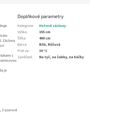
Doplňkové parametry
ahuje
Kategorie
:
Hotové záclony
Výška
:
155 cm
ícími
Šířka
:
400 cm
. Záclona
Barva
:
Bílá, Růžová
ocí
Prát ve
:
30 °C
tuhami s
Zavěšení
:
Na tyč, na žabky, na háčky
 karnisovou
da je
ů, 3 azurové