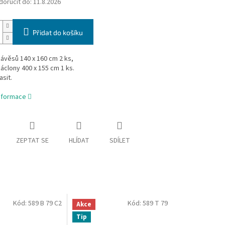
oručit do:
11.8.2026
Přidat do košíku
ávěsů 140 x 160 cm 2 ks,
clony 400 x 155 cm 1 ks.
asit.
informace
ZEPTAT SE
HLÍDAT
SDÍLET
Kód:
589 B 79 C2
Kód:
589 T 79
Akce
Tip