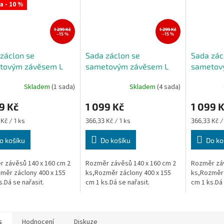
a - 10 %
1 299 Kč
1 299 Kč
–15 %
–15 %
záclon se
Sada záclon se
Sada zác
tovým závěsem L
sametovým závěsem L
sametov
zelená 400x155 cm
589 šedá 400x155 cm
589 béž
Skladem
(1 sada)
Skladem
(4 sada)
9 Kč
1 099 Kč
1 099 
Měrná
Měrná
Kč / 1 ks
366,33 Kč / 1 ks
366,33 Kč /
cena:
cena:
o košíku
Do košíku
Do ko
 závěsů 140 x 160 cm 2
Rozměr závěsů 140 x 160 cm 2
Rozměr záv
měr záclony 400 x 155
ks,Rozměr záclony 400 x 155
ks,Rozměr 
s.Dá se nařasit.
cm 1 ks.Dá se nařasit.
cm 1 ks.Dá 
s
Hodnocení
Diskuze