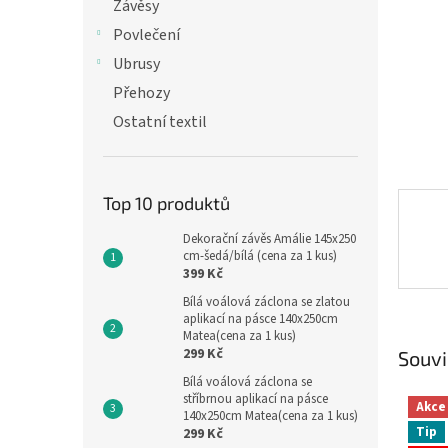
n
Závěsy
e
Povlečení
l
Ubrusy
Přehozy
Ostatní textil
Top 10 produktů
Dekorační závěs Amálie 145x250
cm-šedá/bílá (cena za 1 kus)
399 Kč
Bílá voálová záclona se zlatou
aplikací na pásce 140x250cm
Matea(cena za 1 kus)
299 Kč
Souvi
Bílá voálová záclona se
stříbrnou aplikací na pásce
Akce
140x250cm Matea(cena za 1 kus)
Tip
299 Kč