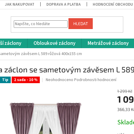
JAK NAKUPOVAT
DOPRAVA A PLATBA
HODNOCENÍ OBCHODU
HLEDAT
ší záclony
Obloukové záclony
Metrážové záclony
 sametovým závěsem L 589 růžová 400x155 cm
a záclon se sametovým závěsem L 58
Průměrné
Neohodnoceno
Podrobnosti hodnocení
Tip
2 sada - 10 %
hodnocení
produktu
1 299 Kč
je
1 0
0,0
z
Měrná
366,33 Kč
5
cena:
hvězdiček.
Skla