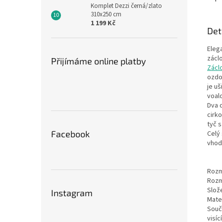
Komplet Dezzi černá/zlato
310x250 cm
1 199 Kč
Det
Eleg
zácl
Přijímáme online platby
Zácl
ozdo
je u
voal
Dva 
cirk
tyč 
Facebook
Celý 
vhod
Rozm
Rozm
Slož
Instagram
Mater
Součá
visí