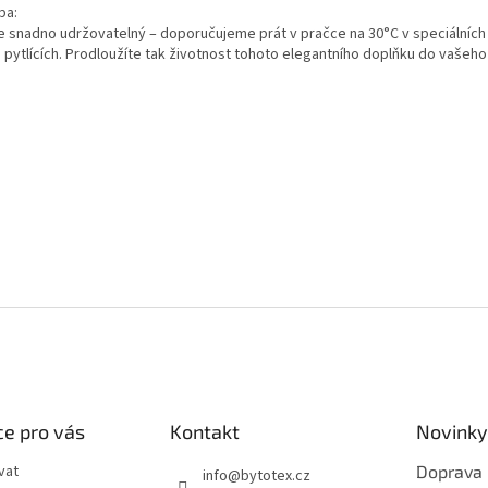
ba:
je snadno udržovatelný – doporučujeme prát v pračce na 30°C v speciálních
pytlících. Prodloužíte tak životnost tohoto elegantního doplňku do vašeho 
e pro vás
Kontakt
Novinky
vat
Doprava
info
@
bytotex.cz