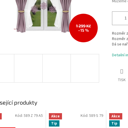
Můžeme d
1 299 Kč
–15 %
Rozměr z
Rozměr zá
Dá se nař
Detailní 
TISK
sející produkty
Kód:
589 Z 79 A5
Kód:
589 S 79
Akce
Akce
Tip
Tip