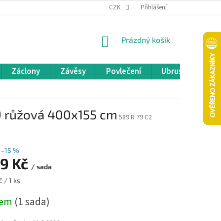
REKLAMACE A VRÁCENÍ ZBOŽÍ
CZK
OBCHODNÍ PODMÍNKY
Přihlášení
POD
NÁKUPNÍ
Prázdný košík
KOŠÍK
Záclony
Závěsy
Povlečení
Ubrusy
Pře
9 růžová 400x155 cm
589 R 79 C2
–15 %
99 Kč
/ sada
 / 1 ks
dem
(1 sada)