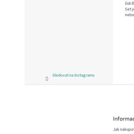
Údrž
Set 
nebo 
Sledovat na Instagramu
Z
á
p
a
t
Informac
í
Jak nakupo