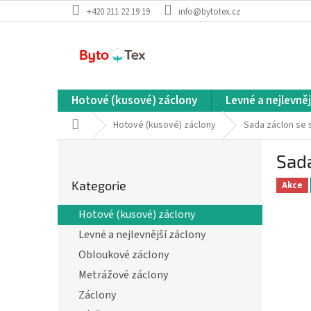
Přejít
+420 211 22 19 19
info@bytotex.cz
na
obsah
Hotové (kusové) záclony
Levné a nejlevněj
Domů
Hotové (kusové) záclony
Sada záclon se
P
Sad
o
Přeskočit
s
Kategorie
kategorie
Akce
t
r
Hotové (kusové) záclony
a
Levné a nejlevnější záclony
n
n
Obloukové záclony
í
Metrážové záclony
p
Záclony
a