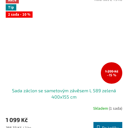
Akce
Tip
2 sada - 10 %
1 299 Kč
–15 %
Sada záclon se sametovým závěsem L 589 zelená
400x155 cm
Skladem
(1 sada)
1 099 Kč
Měrná
366,33 Kč / 1 ks
Do košíku