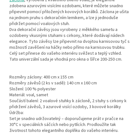
Záclona
, vyrobena z kvalitního bílého voalu, je elegantně
zdobena azurovými visícími ozdobami, které můžete snadno
připevnit pomocí přiložených kovových korálků. Záclona je ušita
na jednom pruhu s dekoračním lemikem, a lze ji jednoduše
přidržet pomocí voalových stuh.
Dva dekorační závěsy jsou vyrobeny z měkkého sametu a
ozdobeny vkusnými stuhami s cirkony, které dodávají nádech
elegance. Tyto závěsy lze připevnit na dvojitou karnisovou tyč s
možností zavěšení na háčky nebo přímo na karnisovou trubku.
Celý set přinese do vašeho interiéru svěžest a teplý vzhled.
Tato univerzální sada je vhodná pro okna o šířce 200-250 cm.
Rozměry záclony: 400 cm x 155 cm
Rozměry závěsů (2 ks v sadě): 140 cm x 160 cm
Složení: 100 % polyester
Materiál: voal, samet
Součástí balení: 2 voalové stuhky k zácloně, 2 stuhy s cirkony k
přidržení závěsů, 3 azurové visící ozdoby, 3 kovové korálky
Údržba:
Set je snadno udržovatelný – doporučujeme prát v pračce na
30°C v speciálních sáčcích nebo pytlících. Prodloužíte tak
životnost tohoto elegantního doplňku do vašeho interiéru.