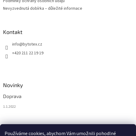
Podmínky ochrany osobních údajů
Nevyzvednutá dobírka – důležité informace
Kontakt
info
@
bytotex.cz
+420 211 22 19 19
Novinky
Doprava
1.1.2022
Nákupní košík
Používáme cookies, abychom Vám umožnili pohodlné