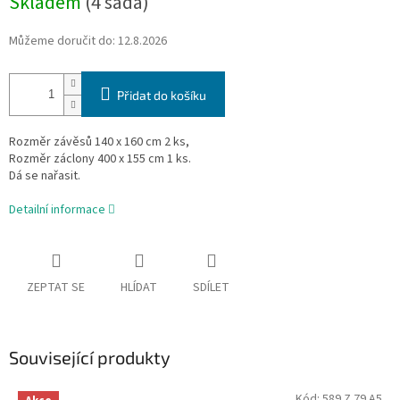
Skladem
(4 sada)
Můžeme doručit do:
12.8.2026
Přidat do košíku
Rozměr závěsů 140 x 160 cm 2 ks,
Rozměr záclony 400 x 155 cm 1 ks.
Dá se nařasit.
Detailní informace
ZEPTAT SE
HLÍDAT
SDÍLET
Související produkty
Kód:
589 Z 79 A5