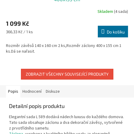
Skladem
(4 sada)
1 099 Kč
Měrná
366,33 Kč / 1 ks
Do košíku
cena:
Rozměr závěsů 140 x 160 cm 2 ks,Rozměr záclony 400 x 155 cm 1
ks.Dá se nařasit.
ZOBRAZIT VŠECHNY SOUVISEJÍCÍ PRODUKTY
Popis
Hodnocení
Diskuze
Detailní popis produktu
Elegantní sada L 589 dodává nádech luxusu do každého domova.
Tato sada obsahuje záclonu a dva dekorační závěsy, vytvořené
z prvotřídního sametu.