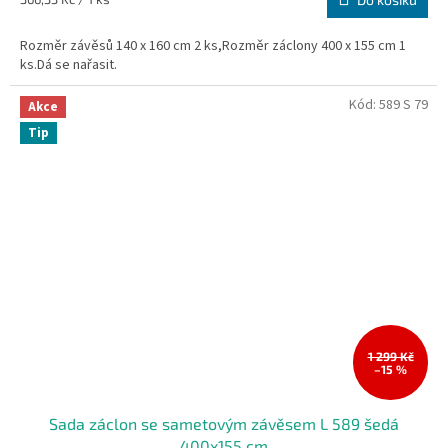
cena:
Rozměr závěsů 140 x 160 cm 2 ks,Rozměr záclony 400 x 155 cm 1
ks.Dá se nařasit.
Kód:
589 S 79
Akce
Tip
1 299 Kč
–15 %
Sada záclon se sametovým závěsem L 589 šedá
400x155 cm