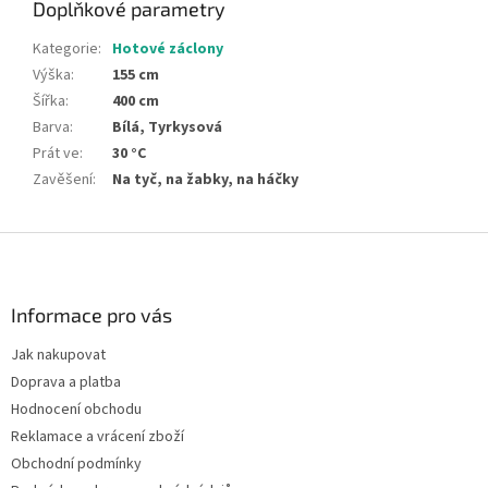
Doplňkové parametry
Kategorie
:
Hotové záclony
Výška
:
155 cm
Šířka
:
400 cm
Barva
:
Bílá, Tyrkysová
Prát ve
:
30 °C
Zavěšení
:
Na tyč, na žabky, na háčky
Z
á
p
a
Informace pro vás
t
Jak nakupovat
í
Doprava a platba
Hodnocení obchodu
Reklamace a vrácení zboží
Obchodní podmínky