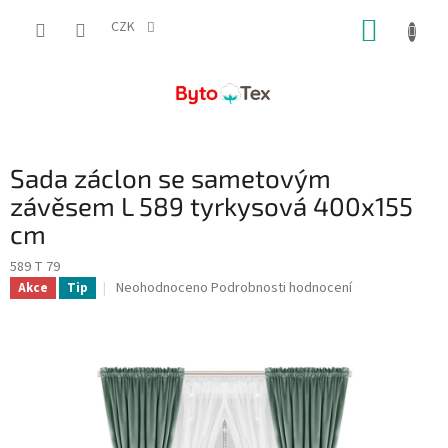
Přejít
NÁKUP
na
CZK
obsah
KOŠÍK
Sada záclon se sametovým
závěsem L 589 tyrkysová 400x155
cm
589 T 79
Průměrné
Neohodnoceno
Podrobnosti hodnocení
Akce
Tip
hodnocení
produktu
je
0,0
z
5
hvězdiček.