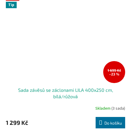
Tip
1 699 Kč
–23 %
Sada závěsů se záclonami LILA 400x250 cm,
bílá/růžová
Skladem
(3 sada)
1 299 Kč
Do košíku