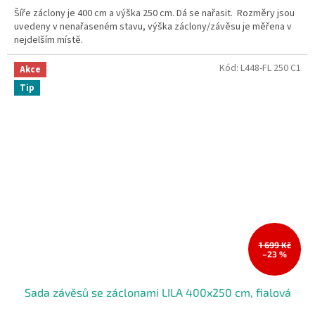
Šíře záclony je 400 cm a výška 250 cm. Dá se nařasit. Rozměry jsou
uvedeny v nenařaseném stavu, výška záclony/závěsu je měřena v
nejdelším místě.
Kód:
L448-FL 250 C1
Akce
Tip
1 699 Kč
–23 %
Sada závěsů se záclonami LILA 400x250 cm, fialová