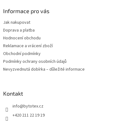
p
a
Informace pro vás
t
Jak nakupovat
í
Doprava a platba
Hodnocení obchodu
Reklamace a vrácení zboží
Obchodní podmínky
Podmínky ochrany osobních údajů
Nevyzvednutá dobírka – důležité informace
Kontakt
info
@
bytotex.cz
+420 211 22 19 19