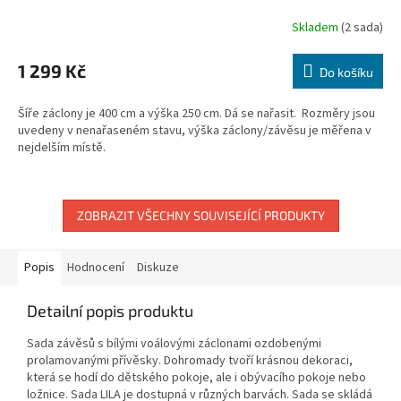
Skladem
(2 sada)
1 299 Kč
Do košíku
Šíře záclony je 400 cm a výška 250 cm. Dá se nařasit. Rozměry jsou
uvedeny v nenařaseném stavu, výška záclony/závěsu je měřena v
nejdelším místě.
ZOBRAZIT VŠECHNY SOUVISEJÍCÍ PRODUKTY
Popis
Hodnocení
Diskuze
Detailní popis produktu
Sada závěsů s bílými voálovými záclonami ozdobenými
prolamovanými přívěsky. Dohromady tvoří krásnou dekoraci,
která se hodí do dětského pokoje, ale i obývacího pokoje nebo
ložnice. Sada LILA je dostupná v různých barvách. Sada se skládá