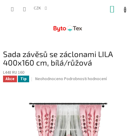
Přejít
NÁKUP
na
CZK
obsah
KOŠÍK
Sada závěsů se záclonami LILA
400x160 cm, bílá/růžová
L448 RU 160
Průměrné
Neohodnoceno
Podrobnosti hodnocení
Akce
Tip
hodnocení
produktu
je
0,0
z
5
hvězdiček.