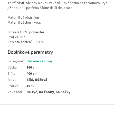
ze tří částí: záclony a dvou závěsů. Pověšením na záclonovou tyč
již nebudou potřeba žádné další dekorace.
Materiál závěsů - len
Materiál záclon – voál
Složení 100% polyester
Prát ve 30 °C
Teplota žehlení - 110 °C
Doplňkové parametry
Kategorie
:
Hotové záclony
Výška
:
160 cm
Šířka
:
400 cm
Barva
:
Bílá, Růžová
Prát ve
:
30 °C
Zavěšení
:
Na tyč, na žabky, na háčky
Z
á