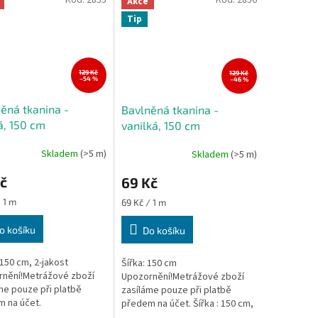
Akce
Tip
129 Kč
129 Kč
–54 %
–46 %
ěná tkanina -
Bavlněná tkanina -
, 150 cm
vanilká, 150 cm
Skladem
(>5 m)
Skladem
(>5 m)
č
69 Kč
Měrná
/ 1 m
69 Kč / 1 m
cena:
o košíku
Do košíku
 150 cm, 2-jakost
Šířka: 150 cm
nění!Metrážové zboží
Upozornění!Metrážové zboží
me pouze při platbě
zasíláme pouze při platbě
 na účet.
předem na účet. Šířka : 150 cm,
2-jakost