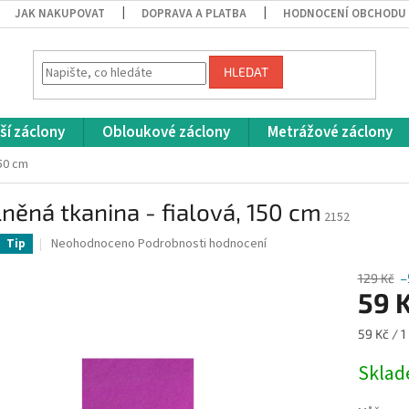
JAK NAKUPOVAT
DOPRAVA A PLATBA
HODNOCENÍ OBCHODU
HLEDAT
ší záclony
Obloukové záclony
Metrážové záclony
150 cm
něná tkanina - fialová, 150 cm
2152
Průměrné
Neohodnoceno
Podrobnosti hodnocení
Tip
hodnocení
produktu
129 Kč
–
je
59 
0,0
z
Měrná
59 Kč / 1
5
cena:
hvězdiček.
Skla