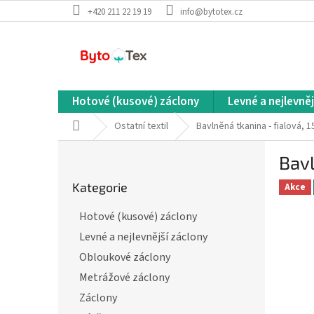
Přejít
+420 211 22 19 19
info@bytotex.cz
na
obsah
Hotové (kusové) záclony
Levné a nejlevněj
Domů
Ostatní textil
Bavlněná tkanina - fialová, 
P
Bavl
o
Přeskočit
s
Kategorie
kategorie
Akce
t
r
Hotové (kusové) záclony
a
Levné a nejlevnější záclony
n
n
Obloukové záclony
í
Metrážové záclony
p
Záclony
a