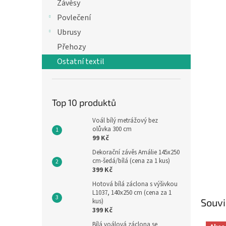
n
Závěsy
e
Povlečení
l
Ubrusy
Přehozy
Ostatní textil
Top 10 produktů
Voál bílý metrážový bez
olůvka 300 cm
99 Kč
Dekorační závěs Amálie 145x250
cm-šedá/bílá (cena za 1 kus)
399 Kč
Hotová bílá záclona s výšivkou
L1037, 140x250 cm (cena za 1
Souvi
kus)
399 Kč
Bílá voálová záclona se