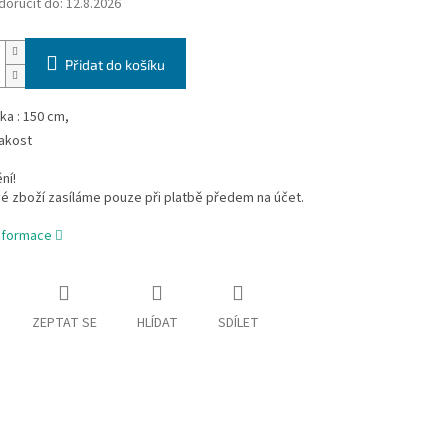
oručit do:
12.8.2026
Přidat do košíku
řka : 150 cm,
jakost
ní!
é zboží zasíláme pouze při platbě předem na účet.
informace
ZEPTAT SE
HLÍDAT
SDÍLET