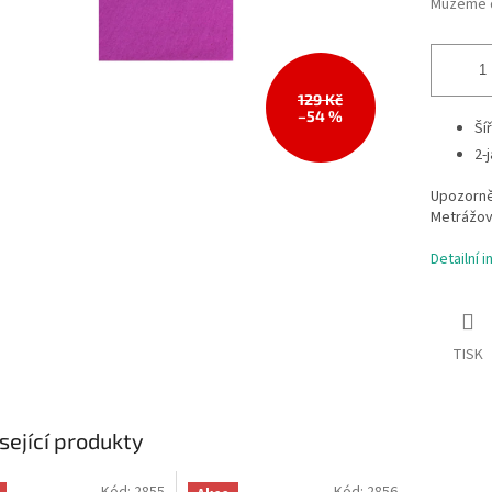
Můžeme d
129 Kč
–54 %
Ší
2-
Upozorně
Metrážov
Detailní 
TISK
sející produkty
Kód:
2855
Kód:
2856