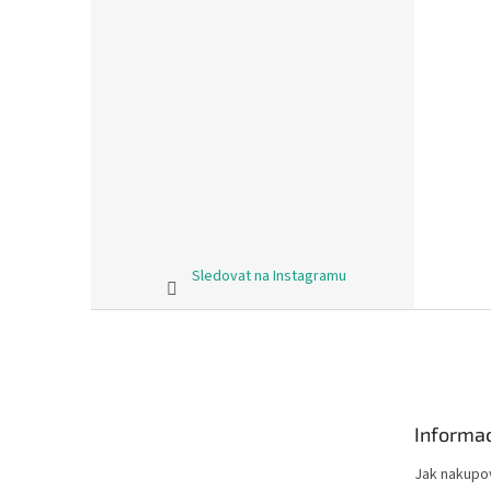
Sledovat na Instagramu
Z
á
p
a
t
Informac
í
Jak nakupo