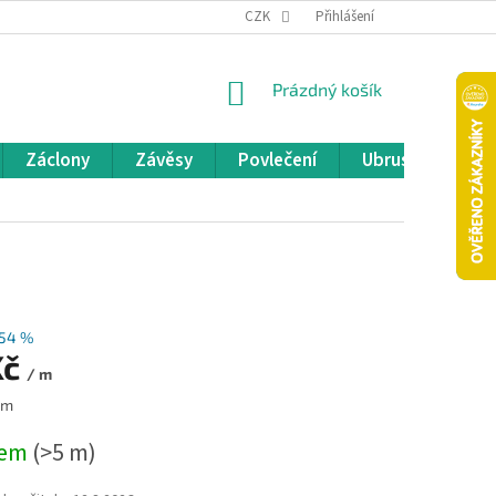
REKLAMACE A VRÁCENÍ ZBOŽÍ
CZK
OBCHODNÍ PODMÍNKY
Přihlášení
POD
NÁKUPNÍ
Prázdný košík
KOŠÍK
Záclony
Závěsy
Povlečení
Ubrusy
Pře
54 %
Kč
/ m
 m
dem
(>5 m)