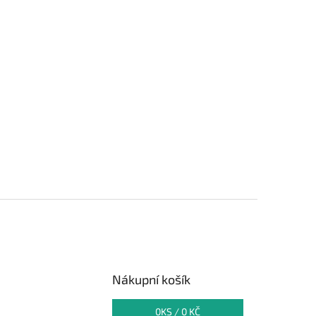
Nákupní košík
0
KS /
0 KČ