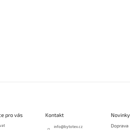
e pro vás
Kontakt
Novinky
vat
Doprava
info
@
bytotex.cz