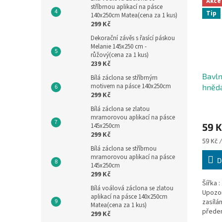
Akce
stříbrnou aplikací na pásce
Tip
140x250cm Matea(cena za 1 kus)
299 Kč
Dekorační závěs s řasící páskou
Melanie 145x250 cm -
růžový(cena za 1 kus)
239 Kč
Bavln
Bílá záclona se stříbrným
motivem na pásce 140x250cm
hnědá
299 Kč
Bílá záclona se zlatou
mramorovou aplikací na pásce
59 K
145x250cm
299 Kč
Měrná
59 Kč 
Bílá záclona se stříbrnou
cena:
mramorovou aplikací na pásce
D
145x250cm
299 Kč
Šířka :
Bílá voálová záclona se zlatou
Upozor
aplikací na pásce 140x250cm
zasílá
Matea(cena za 1 kus)
předem
299 Kč