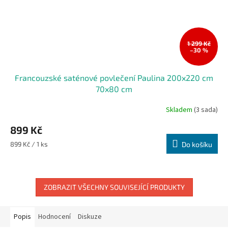
1 299 Kč
–30 %
Francouzské saténové povlečení Paulina 200x220 cm
70x80 cm
Skladem
(3 sada)
899 Kč
Měrná
899 Kč / 1 ks
Do košíku
cena:
ZOBRAZIT VŠECHNY SOUVISEJÍCÍ PRODUKTY
Popis
Hodnocení
Diskuze