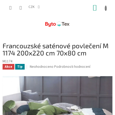
Přejít
NÁKUP
na
CZK
obsah
KOŠÍK
Francouzské saténové povlečení M
1174 200x220 cm 70x80 cm
M1174
Průměrné
Neohodnoceno
Podrobnosti hodnocení
Akce
Tip
hodnocení
produktu
je
0,0
z
5
hvězdiček.