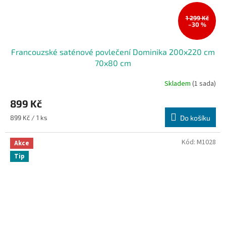
1 299 Kč
–30 %
Francouzské saténové povlečení Dominika 200x220 cm
70x80 cm
Skladem
(1 sada)
899 Kč
Měrná
899 Kč / 1 ks
Do košíku
cena:
Kód:
M1028
Akce
Tip