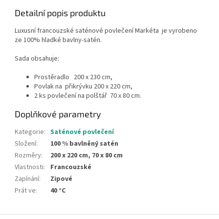
Detailní popis produktu
Luxusní francouzské saténové povlečení Markéta je vyrobeno
ze 100% hladké bavlny-satén.
Sada obsahuje:
Prostěradlo 200 x 230 cm,
Povlak na přikrývku 200 x 220 cm,
2 ks povlečení na polštář 70 x 80 cm.
Doplňkové parametry
Kategorie
:
Saténové povlečení
Složení
:
100 % bavlněný satén
Rozměry
:
200 x 220 cm, 70 x 80 cm
Vlastnosti
:
Francouzské
Zapínání
:
Zipové
Prát ve
:
40 °C