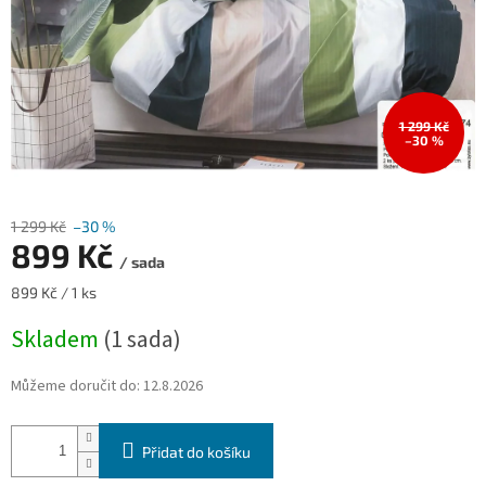
1 299 Kč
–30 %
1 299 Kč
–30 %
899 Kč
/ sada
Měrná
899 Kč / 1 ks
cena:
Skladem
(1 sada)
Můžeme doručit do:
12.8.2026
Přidat do košíku