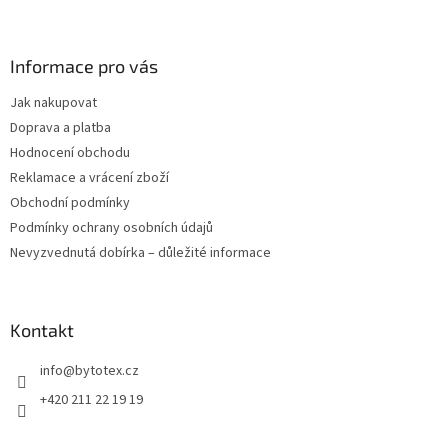
Z
á
p
a
Informace pro vás
t
Jak nakupovat
í
Doprava a platba
Hodnocení obchodu
Reklamace a vrácení zboží
Obchodní podmínky
Podmínky ochrany osobních údajů
Nevyzvednutá dobírka – důležité informace
Kontakt
info
@
bytotex.cz
+420 211 22 19 19