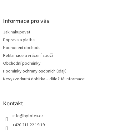
Z
á
p
a
Informace pro vás
t
Jak nakupovat
í
Doprava a platba
Hodnocení obchodu
Reklamace a vrácení zboží
Obchodní podmínky
Podmínky ochrany osobních údajů
Nevyzvednutá dobírka – důležité informace
Kontakt
info
@
bytotex.cz
+420 211 22 19 19