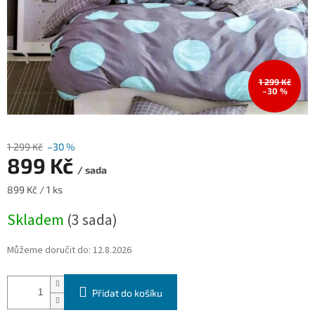
1 299 Kč
–30 %
1 299 Kč
–30 %
899 Kč
/ sada
Měrná
899 Kč / 1 ks
cena:
Skladem
(3 sada)
Můžeme doručit do:
12.8.2026
Přidat do košíku