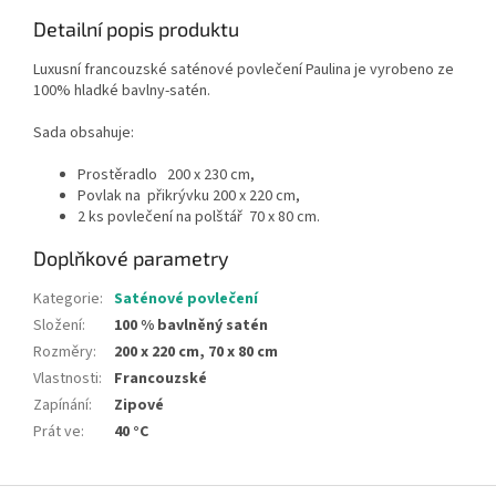
Detailní popis produktu
Luxusní francouzské saténové povlečení Paulina je vyrobeno ze
100% hladké bavlny-satén.
Sada obsahuje:
Prostěradlo 200 x 230 cm,
Povlak na přikrývku 200 x 220 cm,
2 ks povlečení na polštář 70 x 80 cm.
Doplňkové parametry
Kategorie
:
Saténové povlečení
Složení
:
100 % bavlněný satén
Rozměry
:
200 x 220 cm, 70 x 80 cm
Vlastnosti
:
Francouzské
Zapínání
:
Zipové
Prát ve
:
40 °C