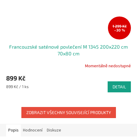
1 299 Kč
–30 %
Francouzské saténové povlečení M 1345 200x220 cm
70x80 cm
Momentálně nedostupné
899 Kč
Měrná
899 Kč / 1 ks
DETAIL
cena:
ZOBRAZIT VŠECHNY SOUVISEJÍCÍ PRODUKTY
Popis
Hodnocení
Diskuze