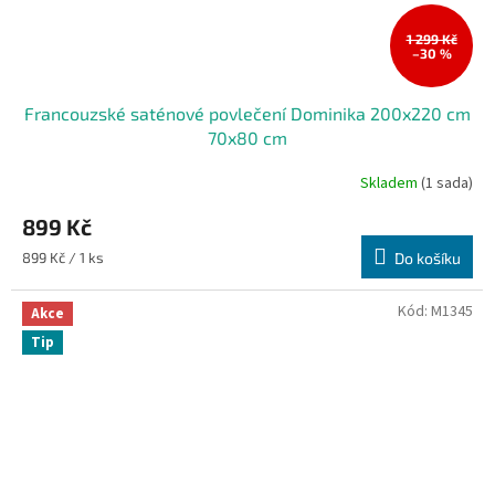
1 299 Kč
–30 %
Francouzské saténové povlečení Dominika 200x220 cm
70x80 cm
Skladem
(1 sada)
899 Kč
Měrná
899 Kč / 1 ks
Do košíku
cena:
Kód:
M1345
Akce
Tip