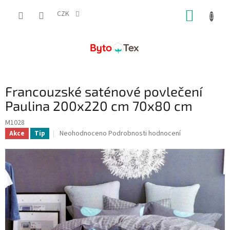
Přejít
NÁKUP
na
CZK
obsah
KOŠÍK
Francouzské saténové povlečení
Paulina 200x220 cm 70x80 cm
M1028
Průměrné
Neohodnoceno
Podrobnosti hodnocení
Akce
Tip
hodnocení
produktu
je
0,0
z
5
hvězdiček.