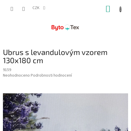
Přejít
NÁKUP
na
CZK
obsah
KOŠÍK
Ubrus s levandulovým vzorem
130x180 cm
9159
Průměrné
Neohodnoceno
Podrobnosti hodnocení
hodnocení
produktu
je
0,0
z
5
hvězdiček.