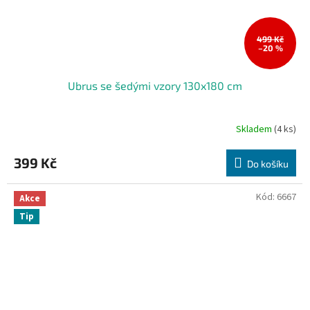
499 Kč
–20 %
Ubrus se šedými vzory 130x180 cm
Skladem
(4 ks)
399 Kč
Do košíku
Kód:
6667
Akce
Tip