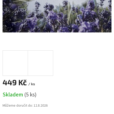
449 Kč
/ ks
Měrná
Skladem
(5 ks)
cena:
Můžeme doručit do:
12.8.2026