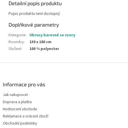
Detailní popis produktu
Popis produktu není dostupný
Doplňkové parametry
Kategorie
:
Ubrusy barevné se vzory
Rozměry
:
130 x 180 cm
Složení
:
100 % polyester
Z
á
p
a
Informace pro vás
t
Jak nakupovat
í
Doprava a platba
Hodnocení obchodu
Reklamace a vrácení zboží
Obchodní podmínky