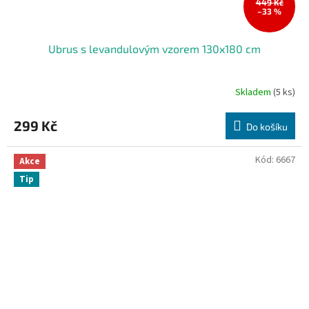
449 Kč
–33 %
Ubrus s levandulovým vzorem 130x180 cm
Skladem
(5 ks)
299 Kč
Do košíku
Kód:
6667
Akce
Tip