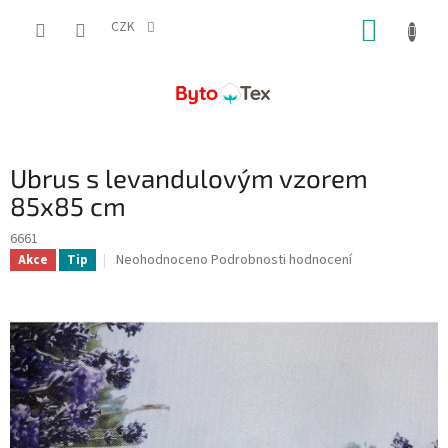
Přejít
NÁKUP
na
CZK
obsah
KOŠÍK
Ubrus s levandulovým vzorem
85x85 cm
6661
Průměrné
Neohodnoceno
Podrobnosti hodnocení
Akce
Tip
hodnocení
produktu
je
0,0
z
5
hvězdiček.