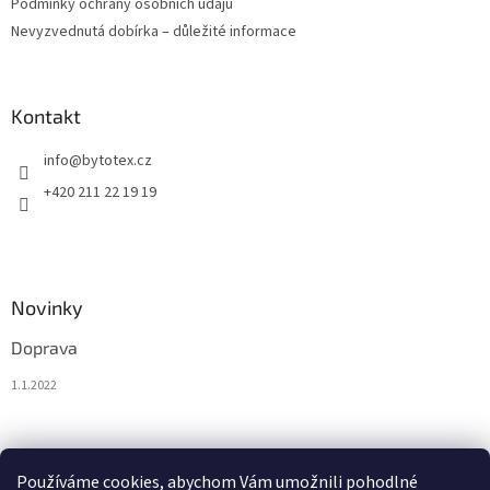
Podmínky ochrany osobních údajů
Nevyzvednutá dobírka – důležité informace
Kontakt
info
@
bytotex.cz
+420 211 22 19 19
Novinky
Doprava
1.1.2022
Nákupní košík
Používáme cookies, abychom Vám umožnili pohodlné