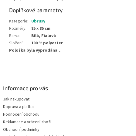
Doplňkové parametry
Kategorie
:
Ubrusy
Rozměry
:
85 x 85 cm
Barva
:
Bílá, Fialová
Složení
:
100 % polyester
Položka byla vyprodána…
Z
á
p
a
Informace pro vás
t
Jak nakupovat
í
Doprava a platba
Hodnocení obchodu
Reklamace a vrácení zboží
Obchodní podmínky