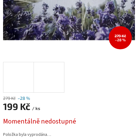
279 Kč
–28 %
279 Kč
–28 %
199 Kč
/ ks
Měrná
Momentálně nedostupné
cena:
Položka byla vyprodána…