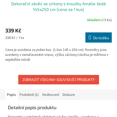
Dekorační závěs se zirkony s kroužky Amálie šedá
145x250 cm (cena za 1 kus)
Skladem
(>5 ks)
339 Kč
Měrná
339 Kč / 1 ks
Do košíku
cena:
Cena je uvedena za jeden kus (1 kus 145 x 250 cm) Rozměry jsou
uvedeny v nenařaseném stavu, výška záclony/závěsu je měřena v
nejdelším místě.
ZOBRAZIT VŠECHNY SOUVISEJÍCÍ PRODUKTY
Popis
Podobné (1)
Hodnocení
Diskuze
Detailní popis produktu