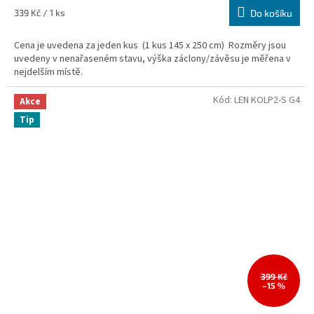
Měrná
339 Kč / 1 ks
Do košíku
cena:
Cena je uvedena za jeden kus (1 kus 145 x 250 cm) Rozměry jsou
uvedeny v nenařaseném stavu, výška záclony/závěsu je měřena v
nejdelším místě.
Kód:
LEN KOLP2-S G4
Akce
Tip
399 Kč
–15 %