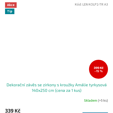
Kód:
LEN KOLP2-TR A3
Akce
Tip
399 Kč
–15 %
Dekorační závěs se zirkony s kroužky Amálie tyrkysová
140x250 cm (cena za 1 kus)
Skladem
(>5 ks)
339 Kč