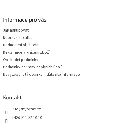
Z
á
p
a
Informace pro vás
t
Jak nakupovat
í
Doprava a platba
Hodnocení obchodu
Reklamace a vrácení zboží
Obchodní podmínky
Podmínky ochrany osobních údajů
Nevyzvednutá dobírka – důležité informace
Kontakt
info
@
bytotex.cz
+420 211 22 19 19