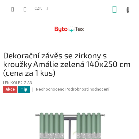
Přejít
NÁKUP
na
CZK
obsah
KOŠÍK
Dekorační závěs se zirkony s
kroužky Amálie zelená 140x250 cm
(cena za 1 kus)
LEN KOLP2-Z A3
Průměrné
Neohodnoceno
Podrobnosti hodnocení
Akce
Tip
hodnocení
produktu
je
0,0
z
5
hvězdiček.