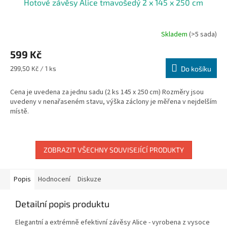
Hotové závěsy Alice tmavošedý 2 x 145 x 250 cm
Skladem
(>5 sada)
599 Kč
Měrná
299,50 Kč / 1 ks
Do košíku
cena:
Cena je uvedena za jednu sadu (2 ks 145 x 250 cm) Rozměry jsou
uvedeny v nenařaseném stavu, výška záclony je měřena v nejdelším
místě.
ZOBRAZIT VŠECHNY SOUVISEJÍCÍ PRODUKTY
Popis
Hodnocení
Diskuze
Detailní popis produktu
Elegantní a extrémně efektivní závěsy Alice - vyrobena z vysoce