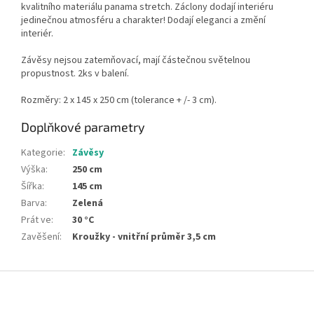
kvalitního materiálu panama stretch. Záclony dodají interiéru
jedinečnou atmosféru a charakter! Dodají eleganci a změní
interiér.
Závěsy nejsou zatemňovací, mají částečnou světelnou
propustnost. 2ks v balení.
Rozměry: 2 x 145 x 250 cm (tolerance + /- 3 cm).
Doplňkové parametry
Kategorie
:
Závěsy
Výška
:
250 cm
Šířka
:
145 cm
Barva
:
Zelená
Prát ve
:
30 °C
Zavěšení
:
Kroužky - vnitřní průměr 3,5 cm
Z
á
p