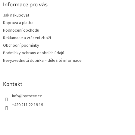
a
Informace pro vás
t
Jak nakupovat
í
Doprava a platba
Hodnocení obchodu
Reklamace a vrácení zboží
Obchodní podmínky
Podmínky ochrany osobních údajů
Nevyzvednutá dobírka – důležité informace
Kontakt
info
@
bytotex.cz
+420 211 22 19 19