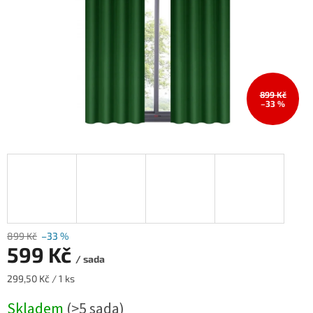
899 Kč
–33 %
899 Kč
–33 %
599 Kč
/ sada
Měrná
299,50 Kč / 1 ks
cena:
Skladem
(>5 sada)