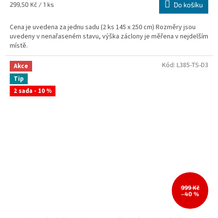
Měrná
299,50 Kč / 1 ks
Do košíku
cena:
Cena je uvedena za jednu sadu (2 ks 145 x 250 cm) Rozměry jsou
uvedeny v nenařaseném stavu, výška záclony je měřena v nejdelším
místě.
Kód:
L385-TS-D3
Akce
Tip
2 sada - 10 %
999 Kč
–40 %