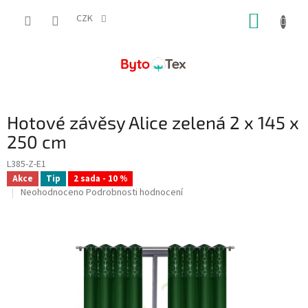
Přejít
NÁKUP
na
CZK
obsah
KOŠÍK
Hotové závěsy Alice zelená 2 x 145 x
250 cm
L385-Z-E1
Akce
Tip
2 sada - 10 %
Průměrné
Neohodnoceno
Podrobnosti hodnocení
hodnocení
produktu
je
0,0
z
5
hvězdiček.