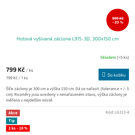
999 Kč
–20 %
Hotová vyšívaná záclona L915-3D, 300x150 cm
Skladem
(>5 ks)
799 Kč
/ ks
Do košíku
Měrná
799 Kč / 1 ks
cena:
Šíře záclony je 300 cm a výška 150 cm. Dá se nařasit. (tolerance + /- 5
cm). Rozměry jsou uvedeny v nenařaseném stavu, výška záclony je
měřena v nejdelším místě.
Kód:
LG313-4
Akce
Tip
2 ks - 10 %