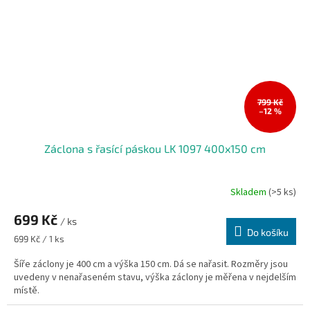
799 Kč
–12 %
Záclona s řasící páskou LK 1097 400x150 cm
Skladem
(>5 ks)
699 Kč
/ ks
Do košíku
Měrná
699 Kč / 1 ks
cena:
Šíře záclony je 400 cm a výška 150 cm. Dá se nařasit. Rozměry jsou
uvedeny v nenařaseném stavu, výška záclony je měřena v nejdelším
místě.