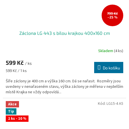
799 Kč
–25 %
Záclona LG 443 s bílou krajkou 400x160 cm
Skladem
(4 ks)
599 Kč
/ ks
Do košíku
Měrná
599 Kč / 1 ks
cena:
Šíře záclony je 400 cm a výška 160 cm. Dá se nařasit. Rozměry jsou
uvedeny v nenařaseném stavu, výška záclony je měřena v nejdelším
místě Krajka ne vždy odpovídá...
Kód:
LG15-4 A5
Akce
Tip
2 ks - 10 %