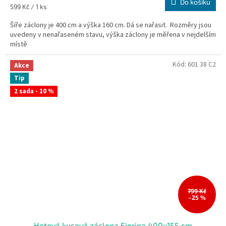
Do košíku
Měrná
599 Kč / 1 ks
cena:
Šíře záclony je 400 cm a výška 160 cm. Dá se nařasit. Rozměry jsou
uvedeny v nenařaseném stavu, výška záclony je měřena v nejdelším
místě
Kód:
601 38 C2
Akce
Tip
2 sada - 10 %
799 Kč
–25 %
Hotová kusová záclona Fiorina 400x155 cm