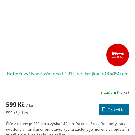
999 Kč
–40 %
Hotová vyšívaná záclona LG313-4 s krajkou 400x150 cm
Skladem
(>5 ks)
599 Kč
/ ks
Do košíku
Měrná
599 Kč / 1 ks
cena:
Šíře záclony je 400 cm a výška 150 cm. Dá se nařasit. Rozměry jsou
uvedeny v nenařaseném stavu, výška záclony je měřena v nejdelším