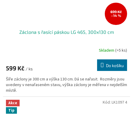
699 Kč
–14 %
Záclona s řasící páskou LG 465, 300x130 cm
Skladem
(>5 ks)
Do košíku
599 Kč
/ ks
Šíře záclony je 300 cm a výška 130 cm. Dá se nařasit. Rozměry jsou
uvedeny v nenařaseném stavu, výška záclony je měřena v nejdelším
místě.
Kód:
LK1097 4
Akce
Tip