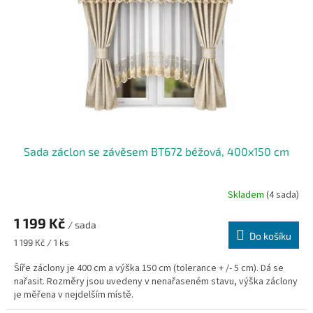
Sada záclon se závěsem BT672 béžová, 400x150 cm
Skladem
(4 sada)
1 199 Kč
/ sada
Do košíku
Měrná
1 199 Kč / 1 ks
cena:
Šíře záclony je 400 cm a výška 150 cm (tolerance + /- 5 cm). Dá se
nařasit. Rozměry jsou uvedeny v nenařaseném stavu, výška záclony
je měřena v nejdelším místě.