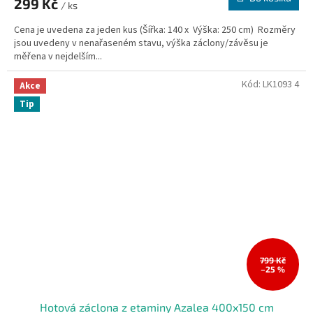
299 Kč
/ ks
Cena je uvedena za jeden kus (Šířka: 140 x Výška: 250 cm) Rozměry
jsou uvedeny v nenařaseném stavu, výška záclony/závěsu je
měřena v nejdelším...
Kód:
LK1093 4
Akce
Tip
799 Kč
–25 %
Hotová záclona z etaminy Azalea 400x150 cm