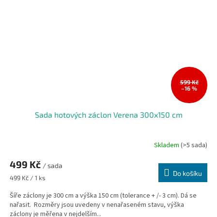
599 Kč
–16 %
Sada hotových záclon Verena 300x150 cm
Skladem
(>5 sada)
499 Kč
/ sada
Do košíku
Měrná
499 Kč / 1 ks
cena:
Šíře záclony je 300 cm a výška 150 cm (tolerance + /- 3 cm). Dá se
nařasit. Rozměry jsou uvedeny v nenařaseném stavu, výška
záclony je měřena v nejdelším...