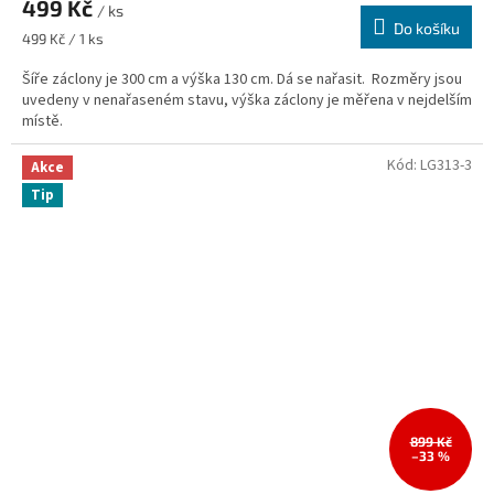
499 Kč
/ ks
Do košíku
Měrná
499 Kč / 1 ks
cena:
Šíře záclony je 300 cm a výška 130 cm. Dá se nařasit. Rozměry jsou
uvedeny v nenařaseném stavu, výška záclony je měřena v nejdelším
místě.
Kód:
LG313-3
Akce
Tip
899 Kč
–33 %