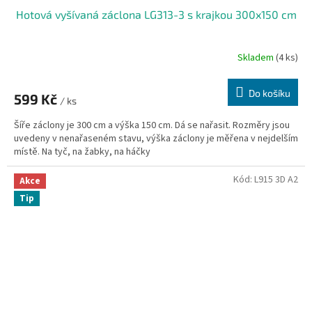
Hotová vyšívaná záclona LG313-3 s krajkou 300x150 cm
Skladem
(4 ks)
Do košíku
599 Kč
/ ks
Šíře záclony je 300 cm a výška 150 cm. Dá se nařasit. Rozměry jsou
uvedeny v nenařaseném stavu, výška záclony je měřena v nejdelším
místě. Na tyč, na žabky, na háčky
Kód:
L915 3D A2
Akce
Tip