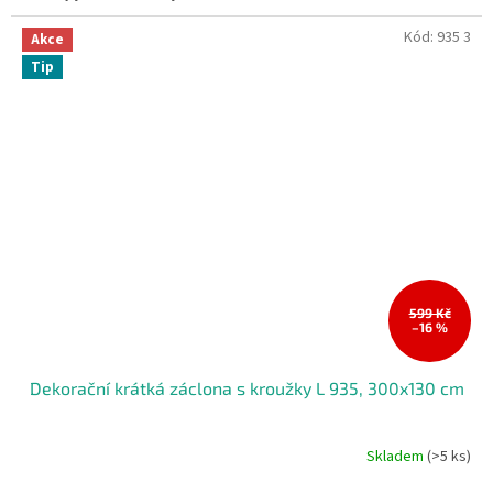
Kód:
935 3
Akce
Tip
599 Kč
–16 %
Dekorační krátká záclona s kroužky L 935, 300x130 cm
Skladem
(>5 ks)