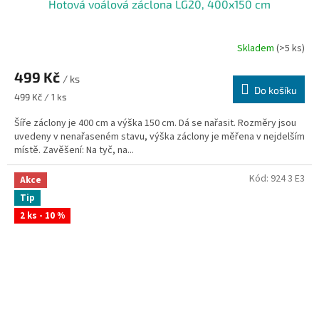
Hotová voálová záclona LG20, 400x150 cm
Skladem
(>5 ks)
Průměrné
hodnocení
499 Kč
produktu
/ ks
je
Do košíku
Měrná
499 Kč / 1 ks
5,0
cena:
z
Šíře záclony je 400 cm a výška 150 cm. Dá se nařasit. Rozměry jsou
5
uvedeny v nenařaseném stavu, výška záclony je měřena v nejdelším
hvězdiček.
místě. Zavěšení: Na tyč, na...
Kód:
924 3 E3
Akce
Tip
2 ks - 10 %