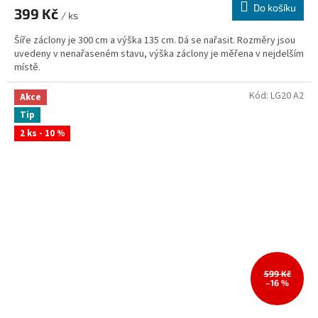
Do košíku
399 Kč
/ ks
Šíře záclony je 300 cm a výška 135 cm. Dá se nařasit. Rozměry jsou
uvedeny v nenařaseném stavu, výška záclony je měřena v nejdelším
místě.
Kód:
LG20 A2
Akce
Tip
2 ks - 10 %
599 Kč
–16 %