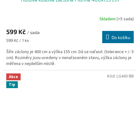
Skladem
(>5 sada)
599 Kč
/ sada
Do košíku
Měrná
599 Kč / 1 ks
cena:
Šíře záclony je 400 cm a výška 155 cm. Dá se nařasit. (tolerance + /- 5
cm). Rozměry jsou uvedeny v nenařaseném stavu, výška záclony je
měřena v nejdelším místě.
Kód:
LG443 BB
Akce
Tip