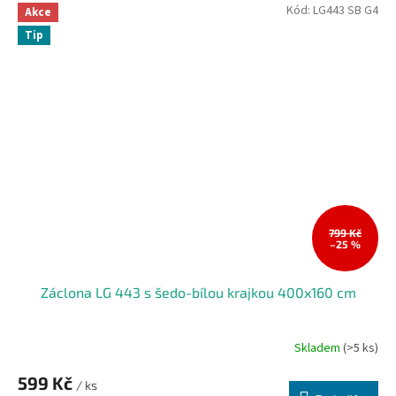
Kód:
LG443 SB G4
Akce
Tip
799 Kč
–25 %
Záclona LG 443 s šedo-bílou krajkou 400x160 cm
Skladem
(>5 ks)
599 Kč
/ ks