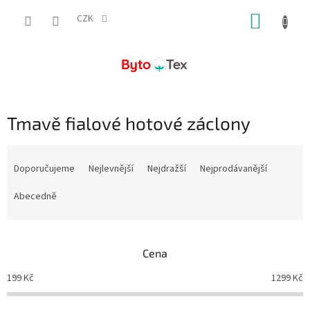
Přejít
NÁKUP
na
CZK
obsah
KOŠÍK
Tmavě fialové hotové záclony
Ř
a
Doporučujeme
Nejlevnější
Nejdražší
Nejprodávanější
z
e
Abecedně
n
í
p
Cena
r
o
199
Kč
1299
Kč
d
u