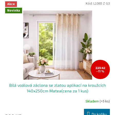
Kód:
L1065 Z G3
Akce
Novinka
339 Kč
–11 %
Bílá voálová záclona se zlatou aplikací na kroužcích
140x250cm Matea(cena za 1 kus)
Skladem
(>5 ks)
Do košíku