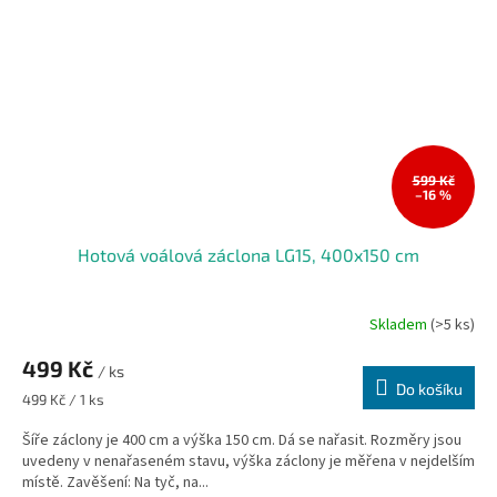
599 Kč
–16 %
Hotová voálová záclona LG15, 400x150 cm
Skladem
(>5 ks)
Průměrné
hodnocení
499 Kč
produktu
/ ks
je
Do košíku
Měrná
499 Kč / 1 ks
5,0
cena:
z
Šíře záclony je 400 cm a výška 150 cm. Dá se nařasit. Rozměry jsou
5
uvedeny v nenařaseném stavu, výška záclony je měřena v nejdelším
hvězdiček.
místě. Zavěšení: Na tyč, na...