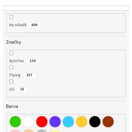
k
t
ů
Na skladě
409
Značky
BytoTex
139
Fliying
257
LiS
25
Barva