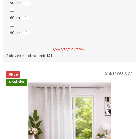
50 cm
1
60cm
1
90 cm
1
VYMAZAT FILTRY
Položek k zobrazení:
421
V
Kód:
L1065 S G3
Akce
ý
Novinka
p
i
s
p
r
o
d
u