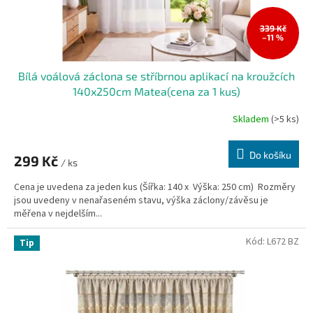
k
t
ů
339 Kč
–11 %
Bílá voálová záclona se stříbrnou aplikací na kroužcích
140x250cm Matea(cena za 1 kus)
Skladem
(>5 ks)
Do košíku
299 Kč
/ ks
Cena je uvedena za jeden kus (Šířka: 140 x Výška: 250 cm) Rozměry
jsou uvedeny v nenařaseném stavu, výška záclony/závěsu je
měřena v nejdelším...
Kód:
L672 BZ
Tip