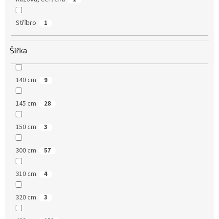
Stříbro
1
Šířka
140 cm
9
145 cm
28
150 cm
3
300 cm
57
310 cm
4
320 cm
3