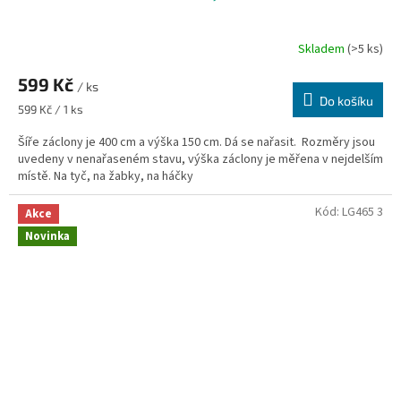
Skladem
(>5 ks)
599 Kč
/ ks
Do košíku
Měrná
599 Kč / 1 ks
cena:
Šíře záclony je 400 cm a výška 150 cm. Dá se nařasit. Rozměry jsou
uvedeny v nenařaseném stavu, výška záclony je měřena v nejdelším
místě. Na tyč, na žabky, na háčky
Kód:
LG465 3
Akce
Novinka