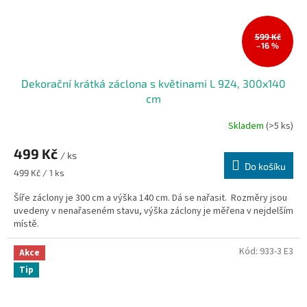
599 Kč
–16 %
Dekorační krátká záclona s květinami L 924, 300x140
cm
Skladem
(>5 ks)
499 Kč
/ ks
Do košíku
Měrná
499 Kč / 1 ks
cena:
Šíře záclony je 300 cm a výška 140 cm. Dá se nařasit. Rozměry jsou
uvedeny v nenařaseném stavu, výška záclony je měřena v nejdelším
místě.
Kód:
933-3 E3
Akce
Tip