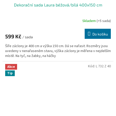
Dekorační sada Laura béžová/bílá 400x150 cm
Skladem
(>5 sada)
Do košíku
599 Kč
/ sada
Šíře záclony je 400 cm a výška 150 cm. Dá se nařasit. Rozměry jsou
uvedeny v nenařaseném stavu, výška záclony je měřena v nejdelším
místě. Na tyč, na žabky, na háčky
Kód:
L 732 Z 40
Akce
Tip