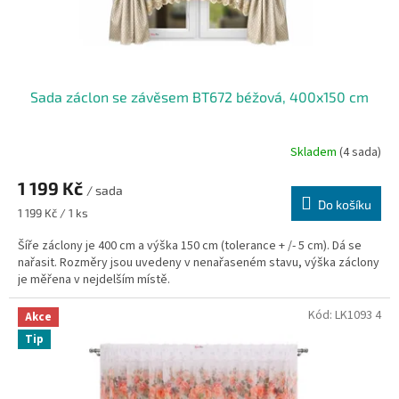
k
t
ů
Sada záclon se závěsem BT672 béžová, 400x150 cm
Skladem
(4 sada)
1 199 Kč
/ sada
Do košíku
Měrná
1 199 Kč / 1 ks
cena:
Šíře záclony je 400 cm a výška 150 cm (tolerance + /- 5 cm). Dá se
nařasit. Rozměry jsou uvedeny v nenařaseném stavu, výška záclony
je měřena v nejdelším místě.
Kód:
LK1093 4
Akce
Tip