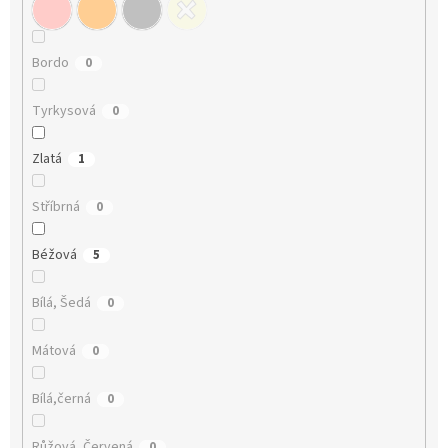
Bordo
0
Tyrkysová
0
Zlatá
1
Stříbrná
0
Béžová
5
Bílá, Šedá
0
Mátová
0
Bílá,černá
0
Růžová, Červená
0