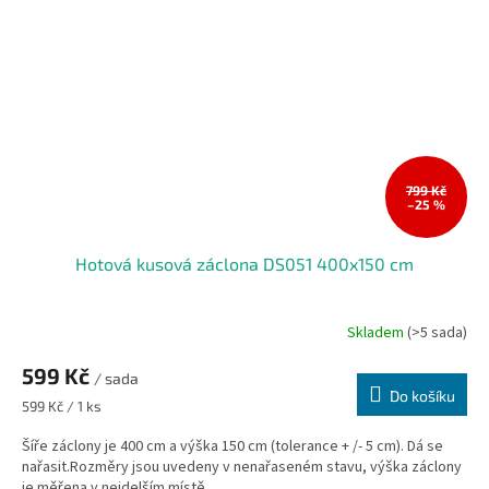
799 Kč
–25 %
Hotová kusová záclona DS051 400x150 cm
Skladem
(>5 sada)
599 Kč
/ sada
Do košíku
Měrná
599 Kč / 1 ks
cena:
Šíře záclony je 400 cm a výška 150 cm (tolerance + /- 5 cm). Dá se
nařasit.Rozměry jsou uvedeny v nenařaseném stavu, výška záclony
je měřena v nejdelším místě....