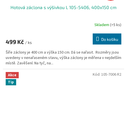
Hotová záclona s výšivkou L 105-5406, 400x150 cm
Skladem
(>5 ks)
Do košíku
499 Kč
/ ks
Šíře záclony je 400 cm a výška 150 cm. Dá se nařasit. Rozměry jsou
uvedeny v nenařaseném stavu, výška záclony je měřena v nejdelším
místě. Zavěšení: Na tyč, na...
Kód:
105-7006 R2
Akce
Tip