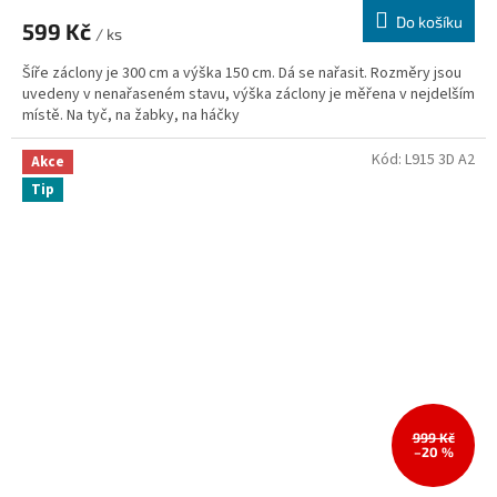
Do košíku
599 Kč
/ ks
Šíře záclony je 300 cm a výška 150 cm. Dá se nařasit. Rozměry jsou
uvedeny v nenařaseném stavu, výška záclony je měřena v nejdelším
místě. Na tyč, na žabky, na háčky
Kód:
L915 3D A2
Akce
Tip
999 Kč
–20 %