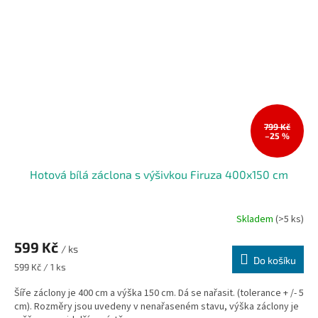
799 Kč
–25 %
Hotová bílá záclona s výšivkou Firuza 400x150 cm
Skladem
(>5 ks)
599 Kč
/ ks
Do košíku
Měrná
599 Kč / 1 ks
cena:
Šíře záclony je 400 cm a výška 150 cm. Dá se nařasit. (tolerance + /- 5
cm). Rozměry jsou uvedeny v nenařaseném stavu, výška záclony je