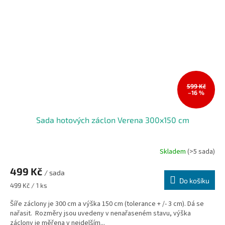
599 Kč
–16 %
Sada hotových záclon Verena 300x150 cm
Skladem
(>5 sada)
499 Kč
/ sada
Do košíku
Měrná
499 Kč / 1 ks
cena:
Šíře záclony je 300 cm a výška 150 cm (tolerance + /- 3 cm). Dá se
nařasit. Rozměry jsou uvedeny v nenařaseném stavu, výška
záclony je měřena v nejdelším...