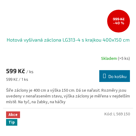
999 Kč
–40 %
Hotová vyšívaná záclona LG313-4 s krajkou 400x150 cm
Skladem
(>5 ks)
599 Kč
/ ks
Do košíku
Měrná
599 Kč / 1 ks
cena:
Šíře záclony je 400 cm a výška 150 cm. Dá se nařasit. Rozměry jsou
uvedeny v nenařaseném stavu, výška záclony je měřena v nejdelším
místě. Na tyč, na žabky, na háčky
Kód:
L 569 150
Akce
Tip