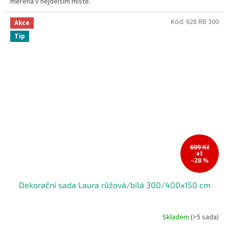
měřena v nejdelším místě.
Kód:
628 RB 300
Akce
Tip
699 Kč
až
–28 %
Dekorační sada Laura růžová/bílá 300/400x150 cm
Skladem
(>5 sada)