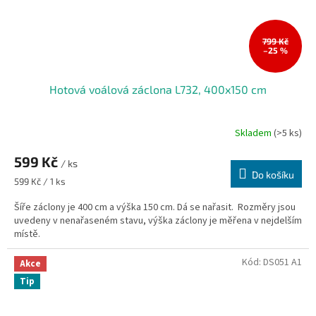
799 Kč
–25 %
Hotová voálová záclona L732, 400x150 cm
Skladem
(>5 ks)
599 Kč
/ ks
Do košíku
Měrná
599 Kč / 1 ks
cena:
Šíře záclony je 400 cm a výška 150 cm. Dá se nařasit. Rozměry jsou
uvedeny v nenařaseném stavu, výška záclony je měřena v nejdelším
místě.
Kód:
DS051 A1
Akce
Tip