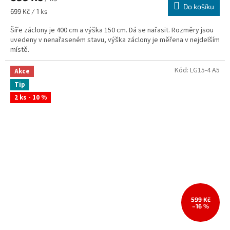
Do košíku
Měrná
699 Kč / 1 ks
cena:
Šíře záclony je 400 cm a výška 150 cm. Dá se nařasit. Rozměry jsou
uvedeny v nenařaseném stavu, výška záclony je měřena v nejdelším
místě.
Kód:
LG15-4 A5
Akce
Tip
2 ks - 10 %
599 Kč
–16 %