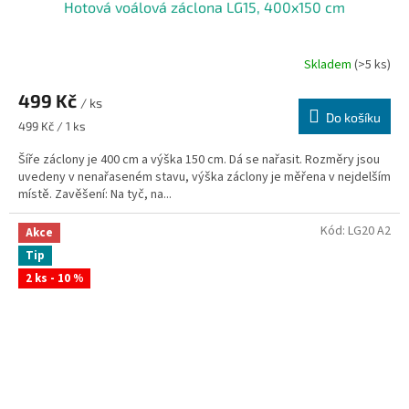
Hotová voálová záclona LG15, 400x150 cm
Skladem
(>5 ks)
Průměrné
hodnocení
499 Kč
produktu
/ ks
je
Do košíku
Měrná
499 Kč / 1 ks
5,0
cena:
z
Šíře záclony je 400 cm a výška 150 cm. Dá se nařasit. Rozměry jsou
5
uvedeny v nenařaseném stavu, výška záclony je měřena v nejdelším
hvězdiček.
místě. Zavěšení: Na tyč, na...
Kód:
LG20 A2
Akce
Tip
2 ks - 10 %