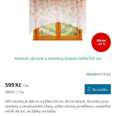
799 Kč
–25 %
Hotová záclona z etaminy Azalea 400x150 cm
Skladem
(>5 ks)
599 Kč
/ ks
Do košíku
Měrná
599 Kč / 1 ks
cena:
Šíře záclony je 400 cm a výška 150 cm. Dá se nařasit. Rozměry jsou
uvedeny v nenařaseném stavu, výška záclony je měřena v nejdelším
místě. Na tyč, na žabky, na háčky