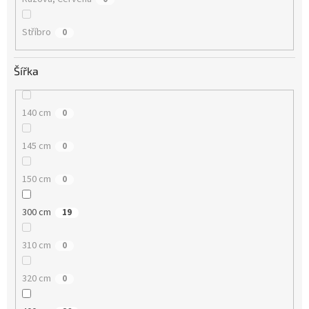
Stříbro
0
Šířka
140 cm
0
145 cm
0
150 cm
0
300 cm
19
310 cm
0
320 cm
0