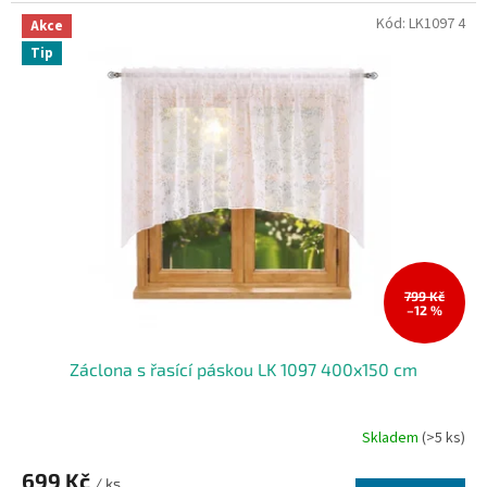
Kód:
LK1097 4
Akce
Tip
799 Kč
–12 %
Záclona s řasící páskou LK 1097 400x150 cm
Skladem
(>5 ks)
699 Kč
/ ks