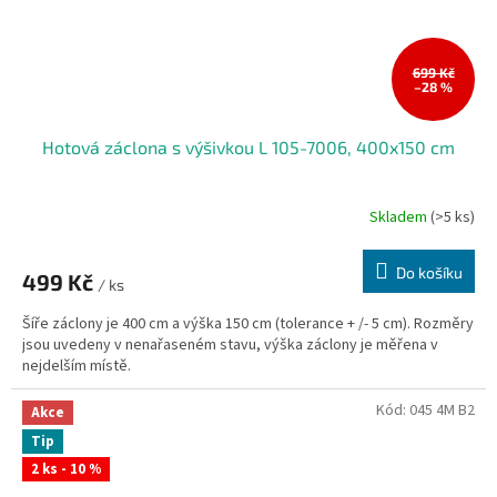
699 Kč
–28 %
Hotová záclona s výšivkou L 105-7006, 400x150 cm
Skladem
(>5 ks)
Do košíku
499 Kč
/ ks
Šíře záclony je 400 cm a výška 150 cm (tolerance + /- 5 cm). Rozměry
jsou uvedeny v nenařaseném stavu, výška záclony je měřena v
nejdelším místě.
Kód:
045 4M B2
Akce
Tip
2 ks - 10 %