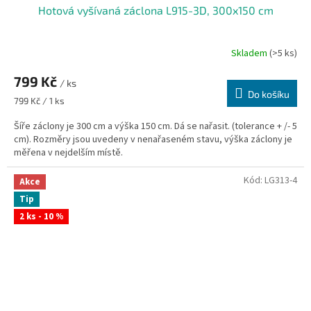
Hotová vyšívaná záclona L915-3D, 300x150 cm
Skladem
(>5 ks)
799 Kč
/ ks
Do košíku
Měrná
799 Kč / 1 ks
cena:
Šíře záclony je 300 cm a výška 150 cm. Dá se nařasit. (tolerance + /- 5
cm). Rozměry jsou uvedeny v nenařaseném stavu, výška záclony je
měřena v nejdelším místě.
Kód:
LG313-4
Akce
Tip
2 ks - 10 %