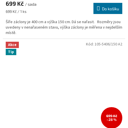
699 Kč
/ sada
Do košíku
Měrná
699 Kč / 1 ks
cena:
Šíře záclony je 400 cm a výška 150 cm. Dá se nařasit. Rozměry jsou
uvedeny v nenařaseném stavu, výška záclony je měřena v nejdelším
místě.
Kód:
105-5406/150 A2
Akce
Tip
699 Kč
–28 %