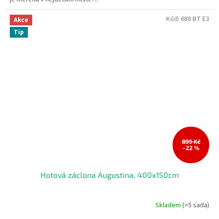
Kód:
688 BT E3
Akce
Tip
899 Kč
–22 %
Hotová záclona Augustina, 400x150cm
Skladem
(>5 sada)