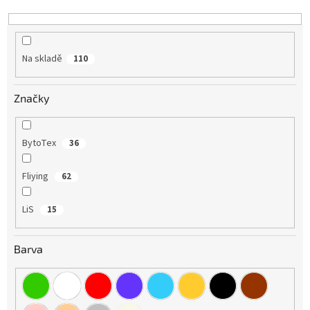
k
t
ů
Na skladě
110
Značky
BytoTex
36
Fliying
62
LiS
15
Barva