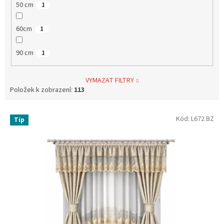
50 cm
1
60cm
1
90 cm
1
VYMAZAT FILTRY
Položek k zobrazení:
113
V
Kód:
L672 BZ
Tip
ý
p
i
s
p
r
o
d
u