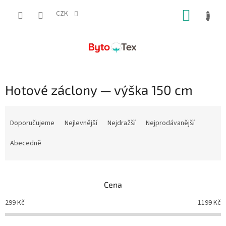
Přejít
NÁKUP
na
CZK
obsah
KOŠÍK
Hotové záclony — výška 150 cm
Ř
a
Doporučujeme
Nejlevnější
Nejdražší
Nejprodávanější
z
e
Abecedně
n
í
p
Cena
r
o
299
Kč
1199
Kč
d
u