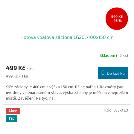
599 Kč
–16 %
Hotová voálová záclona LG20, 400x150 cm
Skladem
(>5 ks)
Průměrné
hodnocení
499 Kč
produktu
/ ks
je
Do košíku
Měrná
499 Kč / 1 ks
5,0
cena:
z
Šíře záclony je 400 cm a výška 150 cm. Dá se nařasit. Rozměry jsou
5
uvedeny v nenařaseném stavu, výška záclony je měřena v nejdelším
hvězdiček.
místě. Zavěšení: Na tyč, na...
Kód:
933-3 E3
Akce
Tip