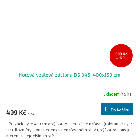
599 Kč
–16 %
Hotová voálová záclona DS 045, 400x150 cm
Skladem
(>5 ks)
Do košíku
499 Kč
/ ks
Šíře záclony je 400 cm a výška 150 cm. Dá se nařasit. (tolerance + /- 5
cm). Rozměry jsou uvedeny v nenařaseném stavu, výška záclony je
měřena v nejdelším místě....