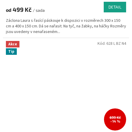
DETAIL
499 Kč
od
/ sada
Záclona Laura s řasící páskouje k dispozici v rozměrech 300 x 150
cm a 400 x 150 cm. Dá se nařasit. Na tyč, na žabky, na háčky Rozměry
jsou uvedeny v nenařaseném...
Kód:
628 L BZ N4
Akce
Tip
699 Kč
–14 %