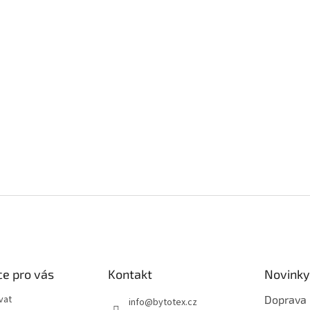
e pro vás
Kontakt
Novinky
vat
Doprava
info
@
bytotex.cz