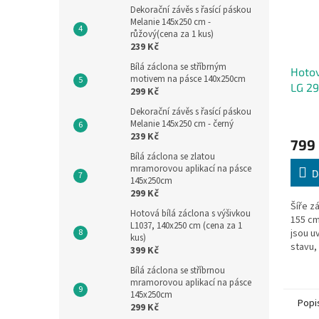
Dekorační závěs s řasící páskou
Melanie 145x250 cm -
růžový(cena za 1 kus)
239 Kč
Bílá záclona se stříbrným
Hotov
motivem na pásce 140x250cm
LG 29
299 Kč
Dekorační závěs s řasící páskou
Melanie 145x250 cm - černý
239 Kč
799
Bílá záclona se zlatou
mramorovou aplikací na pásce
D
145x250cm
299 Kč
Šíře z
Hotová bílá záclona s výšivkou
155 cm
L1037, 140x250 cm (cena za 1
jsou 
kus)
stavu,
399 Kč
v nejd
Bílá záclona se stříbrnou
mramorovou aplikací na pásce
145x250cm
Popi
299 Kč