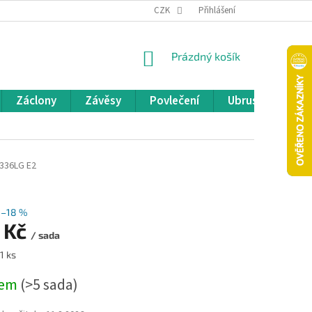
REKLAMACE A VRÁCENÍ ZBOŽÍ
CZK
OBCHODNÍ PODMÍNKY
Přihlášení
POD
NÁKUPNÍ
Prázdný košík
KOŠÍK
Záclony
Závěsy
Povlečení
Ubrusy
Pře
336LG E2
–18 %
 Kč
/ sada
1 ks
dem
(>5 sada)