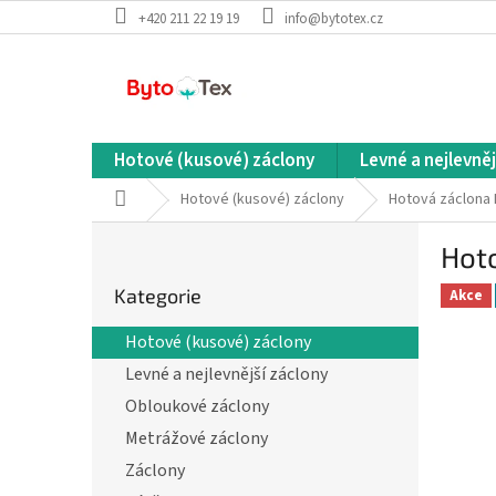
Přejít
+420 211 22 19 19
info@bytotex.cz
na
obsah
Hotové (kusové) záclony
Levné a nejlevněj
Domů
Hotové (kusové) záclony
Hotová záclona 
P
Hoto
o
Přeskočit
s
Kategorie
kategorie
Akce
t
r
Hotové (kusové) záclony
a
Levné a nejlevnější záclony
n
n
Obloukové záclony
í
Metrážové záclony
p
Záclony
a