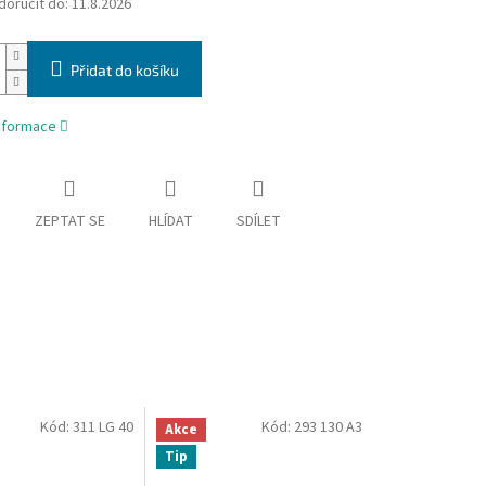
oručit do:
11.8.2026
Přidat do košíku
informace
ZEPTAT SE
HLÍDAT
SDÍLET
Kód:
311 LG 40
Kód:
293 130 A3
Akce
Tip