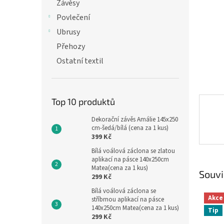
n
Závěsy
e
Povlečení
l
Ubrusy
Přehozy
Ostatní textil
Top 10 produktů
Dekorační závěs Amálie 145x250
cm-šedá/bílá (cena za 1 kus)
399 Kč
Bílá voálová záclona se zlatou
aplikací na pásce 140x250cm
Matea(cena za 1 kus)
Souvi
299 Kč
Bílá voálová záclona se
Akce
stříbrnou aplikací na pásce
140x250cm Matea(cena za 1 kus)
Tip
299 Kč