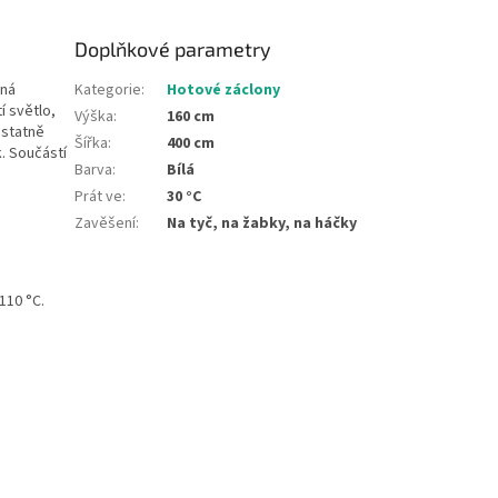
Doplňkové parametry
ená
Kategorie
:
Hotové záclony
í světlo,
Výška
:
160 cm
ostatně
Šířka
:
400 cm
. Součástí
Barva
:
Bílá
Prát ve
:
30 °C
Zavěšení
:
Na tyč, na žabky, na háčky
110 °C.