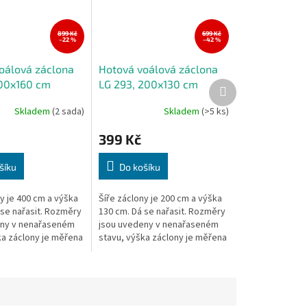
899 Kč
699 Kč
–22 %
–42 %
oálová záclona
Hotová voálová záclona
400x160 cm
LG 293, 200x130 cm
Další
produkt
Skladem
(2 sada)
Skladem
(>5 ks)
399 Kč
šíku
Do košíku
y je 400 cm a výška
Šíře záclony je 200 cm a výška
 se nařasit. Rozměry
130 cm. Dá se nařasit. Rozměry
eny v nenařaseném
jsou uvedeny v nenařaseném
ka záclony je měřena
stavu, výška záclony je měřena
 místě.
v nejdelším místě.