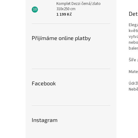
Komplet Dezzi černá/zlato
310x250 cm
Det
1 199 Kč
Eleg
květi
vytv
Přijímáme online platby
nebo
balen
Šíře 
Mater
Facebook
Údrž
Neběl
Instagram