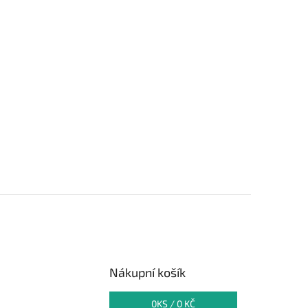
Nákupní košík
0
KS /
0 KČ