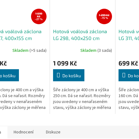
1 099
1 299 Kč
Kč
–15 %
–27 %
á voálová záclona
Hotová voálová záclona
Hotová v
7, 400x155 cm
LG 298, 400x250 cm
LG 311, 
Skladem
(>5 sada)
Skladem
(3 sada)
 Kč
1 099 Kč
699 Kč
o košíku
Do košíku
Do ko
áclony je 400 cm a výška
Šíře záclony je 400 cm a výška
Šíře záclon
. Dá se nařasit. Rozměry
250 cm. Dá se nařasit. Rozměry
160 cm. Dá
uvedeny v nenařaseném
jsou uvedeny v nenařaseném
jsou uved
 výška záclony je měřena
stavu, výška záclony je měřena
stavu, výš
elším místě.
v nejdelším místě.
v nejdelším
s
Hodnocení
Diskuze