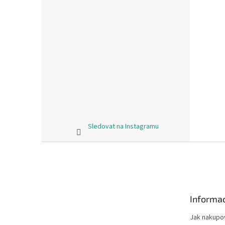
Sledovat na Instagramu
Z
á
p
a
t
Informac
í
Jak nakupo