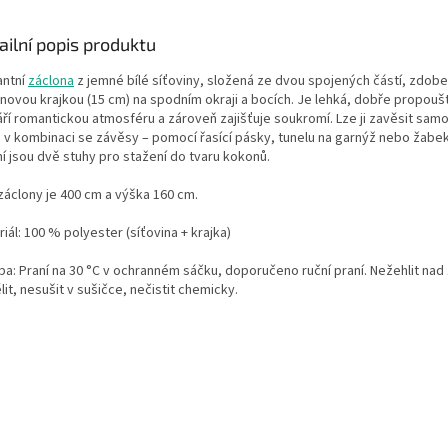
ailní popis produktu
antní
záclona
z jemné bílé síťoviny, složená ze dvou spojených částí, zdob
novou krajkou (15 cm) na spodním okraji a bocích. Je lehká, dobře propoušt
áří romantickou atmosféru a zároveň zajišťuje soukromí. Lze ji zavěsit sam
 v kombinaci se závěsy – pomocí řasící pásky, tunelu na garnýž nebo žabek
í jsou dvě stuhy pro stažení do tvaru kokonů.
záclony je 400 cm a výška 160 cm.
iál: 100 % polyester (síťovina + krajka)
ba: Praní na 30 °C v ochranném sáčku, doporučeno ruční praní. Nežehlit nad 
it, nesušit v sušičce, nečistit chemicky.