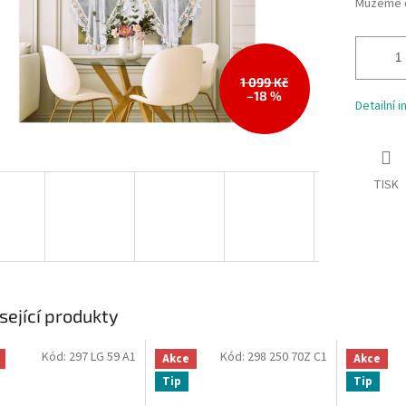
Můžeme d
1 099 Kč
–18 %
Detailní 
TISK
sející produkty
Kód:
297 LG 59 A1
Kód:
298 250 70Z C1
Akce
Akce
Tip
Tip