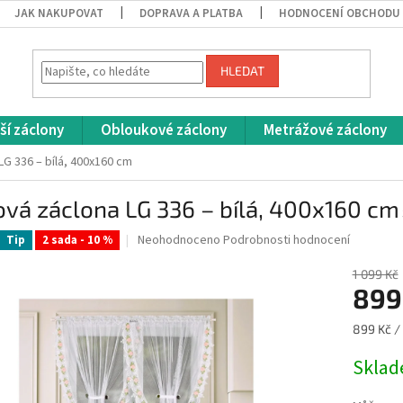
JAK NAKUPOVAT
DOPRAVA A PLATBA
HODNOCENÍ OBCHODU
HLEDAT
ší záclony
Obloukové záclony
Metrážové záclony
LG 336 – bílá, 400x160 cm
vá záclona LG 336 – bílá, 400x160 cm
Průměrné
Neohodnoceno
Podrobnosti hodnocení
Tip
2 sada - 10 %
hodnocení
produktu
1 099 Kč
je
899
0,0
z
Měrná
899 Kč / 
5
cena:
hvězdiček.
Skla