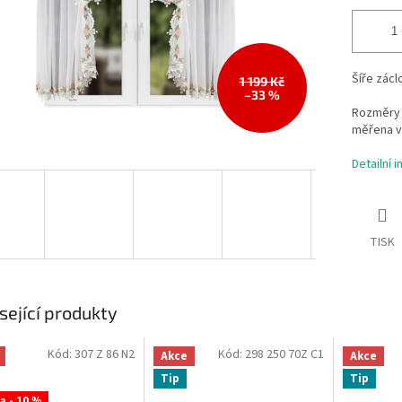
Šíře zácl
1 199 Kč
–33 %
Rozměry 
měřena v
Detailní 
TISK
sející produkty
Kód:
307 Z 86 N2
Kód:
298 250 70Z C1
Akce
Akce
Tip
Tip
a - 10 %