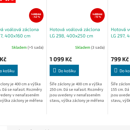
1 399 Kč
1 299 Kč
–42 %
–15 %
á voálová záclona
Hotová voálová záclona
Hotová v
07, 400x160 cm
LG 298, 400x250 cm
LG 297, 
Skladem
(>5 sada)
Skladem
(3 sada)
 Kč
1 099 Kč
799 Kč
o košíku
Do košíku
Do ko
áclony je 400 cm a výška
Šíře záclony je 400 cm a výška
Šíře záclon
. Dá se nařasit. Rozměry
250 cm. Dá se nařasit. Rozměry
155 cm. Dá
uvedeny v nenařaseném
jsou uvedeny v nenařaseném
jsou uved
 výška záclony je měřena
stavu, výška záclony je měřena
stavu, výš
elším místě.
v nejdelším místě.
v nejdelším