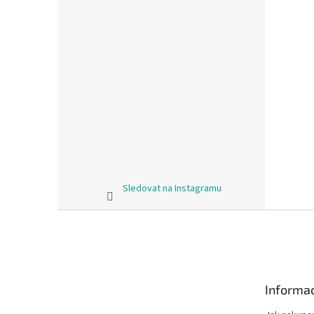
Sledovat na Instagramu
Z
á
p
a
t
Informac
í