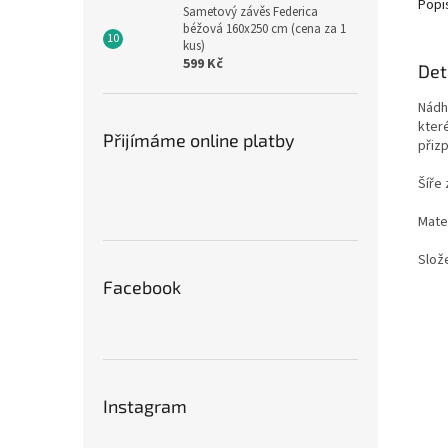
Popi
Sametový závěs Federica
béžová 160x250 cm (cena za 1
kus)
599 Kč
Det
Nádh
kter
Přijímáme online platby
přiz
Šíře
Mater
Slož
Facebook
Instagram