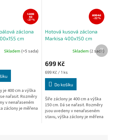
1 099
899 Kč
Kč
–22 %
–27 %
oálová záclona
Hotová kusová záclona
400x155 cm
Markisa 400x150 cm
Další
Skladem
(>5 sada)
Skladem
(2 sada)
produkt
699 Kč
Měrná
699 Kč / 1 ks
šíku
cena:
Do košíku
y je 400 cm a výška
 se nařasit. Rozměry
Šíře záclony je 400 cm a výška
eny v nenařaseném
150 cm. Dá se nařasit. Rozměry
ka záclony je měřena
jsou uvedeny v nenařaseném
 místě.
stavu, výška záclony je měřena
v nejdelším místě. Krajka ne
vždy odpovídá profilovému...