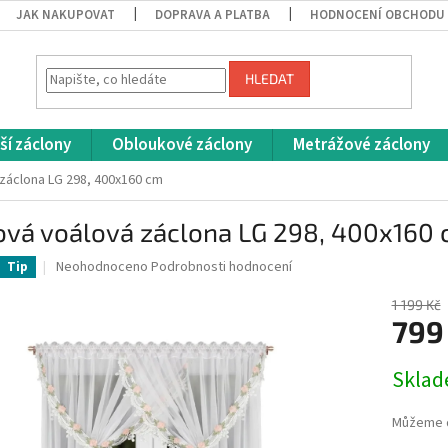
JAK NAKUPOVAT
DOPRAVA A PLATBA
HODNOCENÍ OBCHODU
HLEDAT
ší záclony
Obloukové záclony
Metrážové záclony
záclona LG 298, 400x160 cm
ová voálová záclona LG 298, 400x160
Průměrné
Neohodnoceno
Podrobnosti hodnocení
Tip
hodnocení
produktu
1 199 Kč
je
799
0,0
z
Měrná
Skla
5
cena:
hvězdiček.
Můžeme d