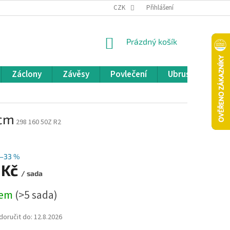
REKLAMACE A VRÁCENÍ ZBOŽÍ
CZK
OBCHODNÍ PODMÍNKY
Přihlášení
POD
NÁKUPNÍ
Prázdný košík
KOŠÍK
Záclony
Závěsy
Povlečení
Ubrusy
Pře
 cm
298 160 50Z R2
–33 %
 Kč
/ sada
dem
(>5 sada)
oručit do:
12.8.2026