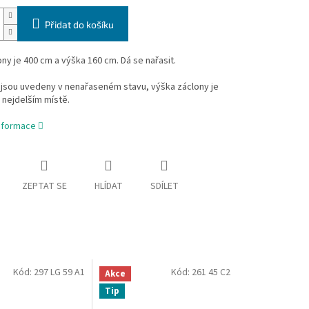
Přidat do košíku
ony je 400 cm a výška 160 cm. Dá se nařasit.
jsou uvedeny v nenařaseném stavu, výška záclony je
 nejdelším místě.
informace
ZEPTAT SE
HLÍDAT
SDÍLET
Kód:
297 LG 59 A1
Kód:
261 45 C2
Akce
Tip