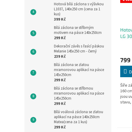
Hotová bílá záclona s výšivkou
L1037, 140x250 cm (cena za 1
kus)
399 Kč
Bílá záclona se stříbrným
Hotov
motivem na pásce 140x250cm
LG 3
299 Kč
Dekorační závěs s řasící páskou
Melanie 145x250 cm - černý
239 Kč
799
Bílá záclona se zlatou
mramorovou aplikací na pásce
D
145x250cm
299 Kč
Šíře z
Bílá záclona se stříbrnou
160 cm
mramorovou aplikací na pásce
jsou 
145x250cm
stavu,
299 Kč
v nejd
Bílá voálová záclona se zlatou
aplikací na pásce 140x250cm
Matea(cena za 1 kus)
299 Kč