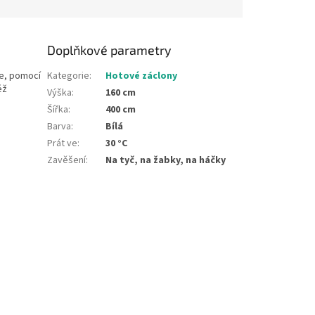
Doplňkové parametry
ce, pomocí
Kategorie
:
Hotové záclony
éž
Výška
:
160 cm
Šířka
:
400 cm
Barva
:
Bílá
Prát ve
:
30 °C
Zavěšení
:
Na tyč, na žabky, na háčky