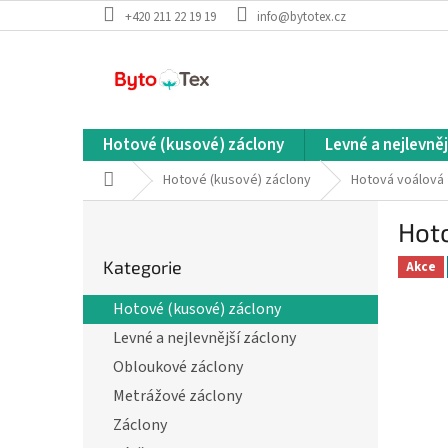
Přejít
+420 211 22 19 19
info@bytotex.cz
na
obsah
Hotové (kusové) záclony
Levné a nejlevněj
Domů
Hotové (kusové) záclony
Hotová voálová 
P
Hot
o
Přeskočit
s
Kategorie
kategorie
Akce
t
r
Hotové (kusové) záclony
a
Levné a nejlevnější záclony
n
n
Obloukové záclony
í
Metrážové záclony
p
Záclony
a