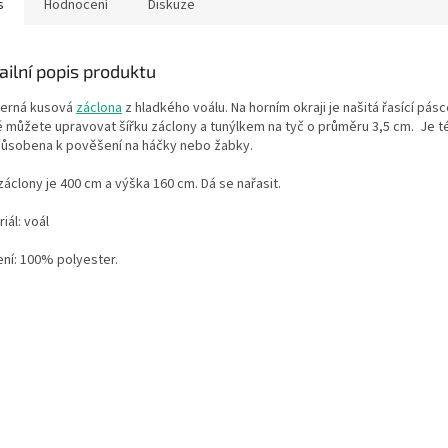
s
Hodnocení
Diskuze
ailní popis produktu
erná kusová
záclona
z hladkého voálu. Na horním okraji je našitá řasící pás
é můžete upravovat šířku záclony a tunýlkem na tyč o průměru 3,5 cm.
Je t
působena k pověšení na háčky nebo žabky.
 záclony je 400 cm a výška 160 cm.
Dá se nařasit.
iál: voál
ení: 100% polyester.