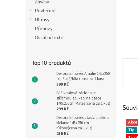
n
Závěsy
e
Povlečení
l
Ubrusy
Přehozy
Ostatní textil
Top 10 produktů
Dekorační závěs Amálie 145x250
cm-šedá/bílá (cena za 1 kus)
399 Kč
Bílá voálová záclona se
stříbrnou aplikací na pásce
140x250cm Matea(cena za 1 kus)
Souvi
299 Kč
Dekorační závěs s řasící páskou
Akce
Melanie 145x250 cm -
růžový(cena za 1 kus)
Tip
239 Kč
2 sad