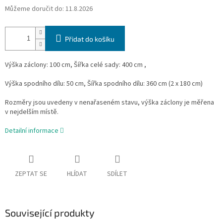
Můžeme doručit do:
11.8.2026
Přidat do košíku
Výška záclony: 100 cm, Šířka celé sady: 400 cm ,
Výška spodního dílu: 50 cm, Šířka spodního dílu: 360 cm (2 x 180 cm)
Rozměry jsou uvedeny v nenařaseném stavu, výška záclony je měřena
v nejdelším místě.
Detailní informace
ZEPTAT SE
HLÍDAT
SDÍLET
Související produkty