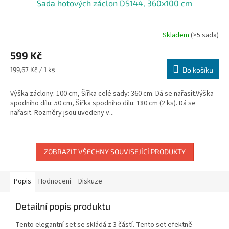
Sada hotových záclon DS144, 360x100 cm
Skladem
(>5 sada)
599 Kč
Měrná
199,67 Kč / 1 ks
Do košíku
cena:
Výška záclony: 100 cm, Šířka celé sady: 360 cm. Dá se nařasit.Výška
spodního dílu: 50 cm, Šířka spodního dílu: 180 cm (2 ks). Dá se
nařasit. Rozměry jsou uvedeny v...
ZOBRAZIT VŠECHNY SOUVISEJÍCÍ PRODUKTY
Popis
Hodnocení
Diskuze
Detailní popis produktu
Tento elegantní set se skládá z 3 částí. Tento set efektně