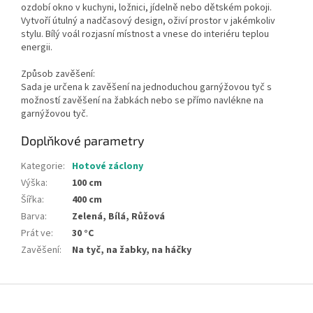
ozdobí okno v kuchyni, ložnici, jídelně nebo dětském pokoji.
Vytvoří útulný a nadčasový design, oživí prostor v jakémkoliv
stylu. Bílý voál rozjasní místnost a vnese do interiéru teplou
energii.
Způsob zavěšení:
Sada je určena k zavěšení na jednoduchou garnýžovou tyč s
možností zavěšení na žabkách nebo se přímo navlékne na
garnýžovou tyč.
Doplňkové parametry
Kategorie
:
Hotové záclony
Výška
:
100 cm
Šířka
:
400 cm
Barva
:
Zelená, Bílá, Růžová
Prát ve
:
30 °C
Zavěšení
:
Na tyč, na žabky, na háčky
Z
á