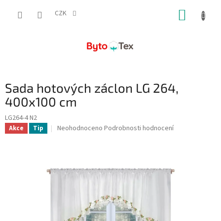
Přejít
NÁKUP
na
CZK
obsah
KOŠÍK
Sada hotových záclon LG 264,
400x100 cm
LG264-4 N2
Průměrné
Neohodnoceno
Podrobnosti hodnocení
Akce
Tip
hodnocení
produktu
je
0,0
z
5
hvězdiček.