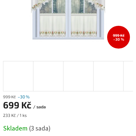
999 Kč
–30 %
999 Kč
–30 %
699 Kč
/ sada
Měrná
233 Kč / 1 ks
cena:
Skladem
(3 sada)