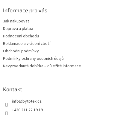
p
a
Informace pro vás
t
Jak nakupovat
í
Doprava a platba
Hodnocení obchodu
Reklamace a vrácení zboží
Obchodní podmínky
Podmínky ochrany osobních údajů
Nevyzvednutá dobírka – důležité informace
Kontakt
info
@
bytotex.cz
+420 211 22 19 19