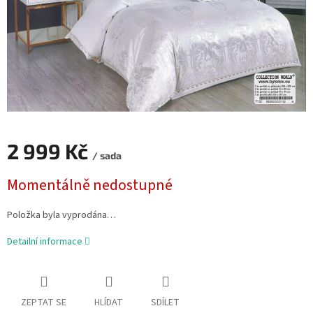
2 999 Kč
/ sada
Měrná
Momentálně nedostupné
cena:
Položka byla vyprodána…
Detailní informace
ZEPTAT SE
HLÍDAT
SDÍLET