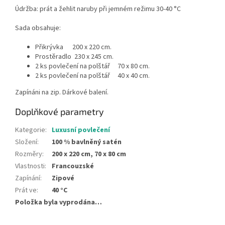
Údržba: prát a žehlit naruby při jemném režimu 30-40 °C
Sada obsahuje:
Přikrývka 200 x 220 cm.
Prostěradlo 230 x 245 cm.
2 ks povlečení na polštář 70 x 80 cm.
2 ks povlečení na polštář 40 x 40 cm.
Zapínáni na zip. Dárkové balení.
Doplňkové parametry
Kategorie
:
Luxusní povlečení
Složení
:
100 % bavlněný satén
Rozměry
:
200 x 220 cm, 70 x 80 cm
Vlastnosti
:
Francouzské
Zapínání
:
Zipové
Prát ve
:
40 °C
Položka byla vyprodána…