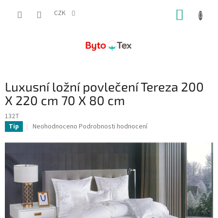
Přejít
NÁKUP
na
CZK
obsah
KOŠÍK
Luxusní ložní povlečení Tereza 200
X 220 cm 70 X 80 cm
132T
Průměrné
Neohodnoceno
Podrobnosti hodnocení
Tip
hodnocení
produktu
je
0,0
z
5
hvězdiček.