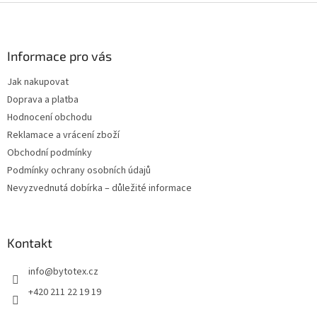
Z
á
p
a
Informace pro vás
t
Jak nakupovat
í
Doprava a platba
Hodnocení obchodu
Reklamace a vrácení zboží
Obchodní podmínky
Podmínky ochrany osobních údajů
Nevyzvednutá dobírka – důležité informace
Kontakt
info
@
bytotex.cz
+420 211 22 19 19