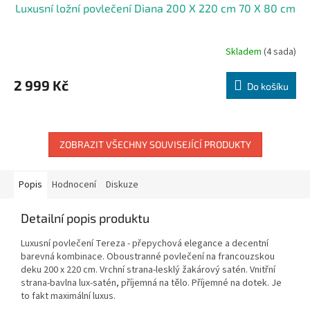
Luxusní ložní povlečení Diana 200 X 220 cm 70 X 80 cm
Skladem
(4 sada)
2 999 Kč
Do košíku
ZOBRAZIT VŠECHNY SOUVISEJÍCÍ PRODUKTY
Popis
Hodnocení
Diskuze
Detailní popis produktu
Luxusní povlečení Tereza - přepychová elegance a decentní
barevná kombinace. Oboustranné povlečení na francouzskou
deku 200 x 220 cm. Vrchní strana-lesklý žakárový satén. Vnitřní
strana-bavlna lux-satén, příjemná na tělo. Příjemné na dotek. Je
to fakt maximální luxus.