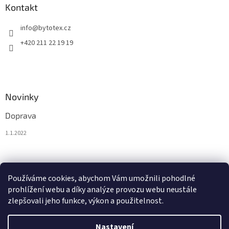
Kontakt
info
@
bytotex.cz
+420 211 22 19 19
Novinky
Doprava
1.1.2022
Nákupní košík
Používáme cookies, abychom Vám umožnili pohodlné
prohlížení webu a díky analýze provozu webu neustále
0
KS /
0 KČ
zlepšovali jeho funkce, výkon a použitelnost.
Nastavení