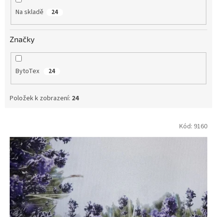
Na skladě
24
Značky
BytoTex
24
Položek k zobrazení:
24
V
Kód:
9160
ý
p
i
s
p
r
o
d