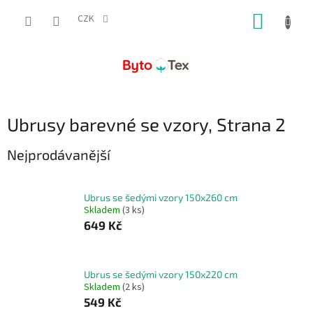
Přejít
NÁKUP
na
CZK
obsah
KOŠÍK
Ubrusy barevné se vzory
, Strana 2
Nejprodávanější
Ubrus se šedými vzory 150x260 cm
Skladem
(3 ks)
649 Kč
Ubrus se šedými vzory 150x220 cm
Skladem
(2 ks)
549 Kč