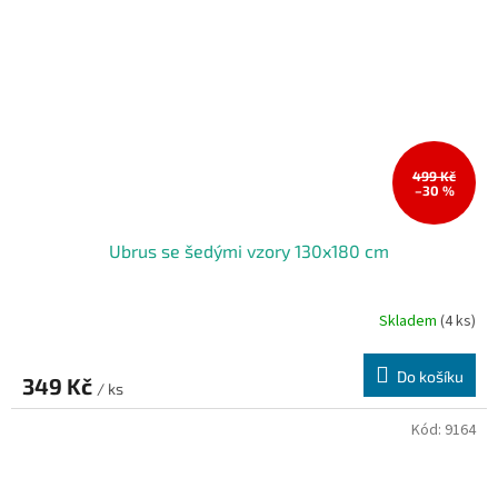
499 Kč
–30 %
Ubrus se šedými vzory 130x180 cm
Skladem
(4 ks)
Do košíku
349 Kč
/ ks
Kód:
9164