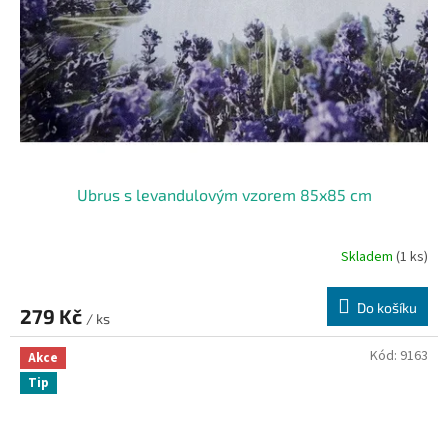
Ubrus s levandulovým vzorem 85x85 cm
Skladem
(1 ks)
Do košíku
279 Kč
/ ks
Kód:
9163
Akce
Tip