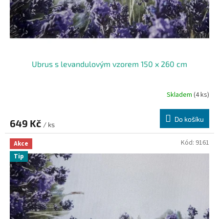
u
k
t
ů
Ubrus s levandulovým vzorem 150 x 260 cm
Skladem
(4 ks)
Do košíku
649 Kč
/ ks
Kód:
9161
Akce
Tip