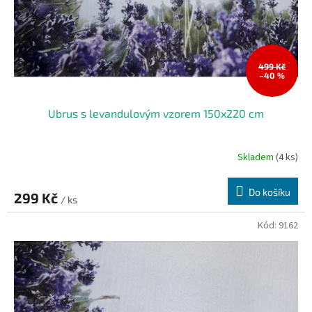
499 Kč
–40 %
Ubrus s levandulovým vzorem 150x220 cm
Skladem
(4 ks)
Do košíku
299 Kč
/ ks
Kód:
9162