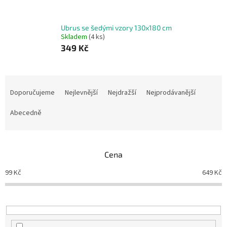
Ubrus se šedými vzory 130x180 cm
Skladem
(4 ks)
349 Kč
Ř
a
Doporučujeme
Nejlevnější
Nejdražší
Nejprodávanější
z
e
Abecedně
n
í
p
Cena
r
o
99
Kč
649
Kč
d
u
k
t
ů