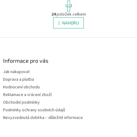
S
1
2
t
r
24
položek celkem
O
á
v
NAHORU
n
l
k
á
o
v
Z
d
á
a
á
n
c
p
í
í
a
Informace pro vás
p
t
r
Jak nakupovat
í
v
Doprava a platba
k
y
Hodnocení obchodu
v
Reklamace a vrácení zboží
ý
Obchodní podmínky
p
i
Podmínky ochrany osobních údajů
s
Nevyzvednutá dobírka – důležité informace
u