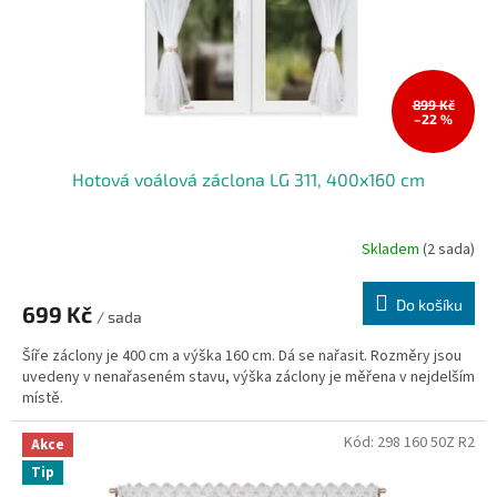
d
u
k
t
ů
899 Kč
–22 %
Hotová voálová záclona LG 311, 400x160 cm
Skladem
(2 sada)
Do košíku
699 Kč
/ sada
Šíře záclony je 400 cm a výška 160 cm. Dá se nařasit. Rozměry jsou
uvedeny v nenařaseném stavu, výška záclony je měřena v nejdelším
místě.
Kód:
298 160 50Z R2
Akce
Tip