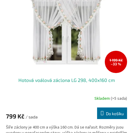
1 199 Kč
–33 %
Hotová voálová záclona LG 298, 400x160 cm
Skladem
(>5 sada)
Do košíku
799 Kč
/ sada
Šíře záclony je 400 cm a výška 160 cm. Dá se nařasit. Rozměry jsou
uvedeny v nenařaseném stavu, výška záclony je měřena v nejdelším