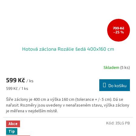
799 Kč
–25 %
Hotová záclona Rozálie šedá 400x160 cm
Skladem
(5 ks)
599 Kč
/ ks
Do košíku
Měrná
599 Kč / 1 ks
cena:
Šíře záclony je 400 cm a výška 160 cm (tolerance + /- 5 cm). Dá se
nařasit. Rozměry jsou uvedeny v nenařaseném stavu, výška záclony
je měřena v nejdelším místě.
Kód:
35LG PB
Akce
Tip