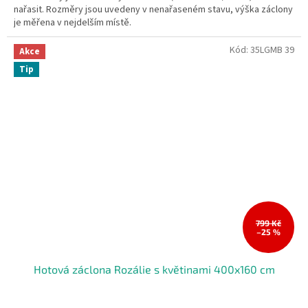
nařasit. Rozměry jsou uvedeny v nenařaseném stavu, výška záclony
je měřena v nejdelším místě.
Kód:
35LGMB 39
Akce
Tip
799 Kč
–25 %
Hotová záclona Rozálie s květinami 400x160 cm