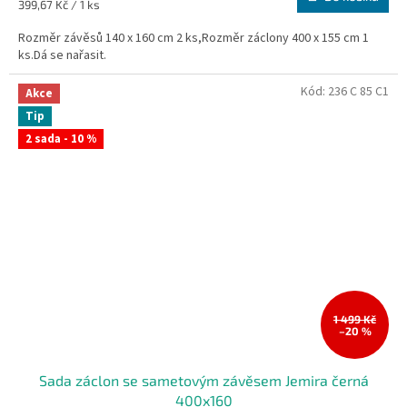
Měrná
399,67 Kč / 1 ks
cena:
Rozměr závěsů 140 x 160 cm 2 ks,Rozměr záclony 400 x 155 cm 1
ks.Dá se nařasit.
Kód:
236 C 85 C1
Akce
Tip
2 sada - 10 %
1 499 Kč
–20 %
Sada záclon se sametovým závěsem Jemira černá
400x160