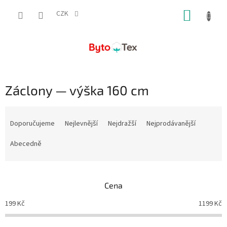
Přejít
NÁKUP
na
CZK
obsah
KOŠÍK
Záclony — výška 160 cm
Ř
a
Doporučujeme
Nejlevnější
Nejdražší
Nejprodávanější
z
e
Abecedně
n
í
p
Cena
r
o
199
Kč
1199
Kč
d
u