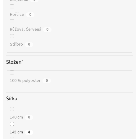
Hořčice
0
Růžová, Červená
0
Stříbro
0
Složení
100 % polyester
0
Šířka
140 cm
0
145 cm
4