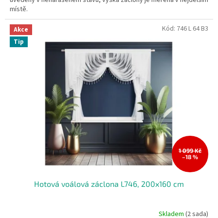
místě.
Kód:
746 L 64 B3
Akce
Tip
1 099 Kč
–18 %
Hotová voálová záclona L746, 200x160 cm
Skladem
(2 sada)