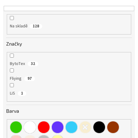
k
t
ů
Na skladě
128
Značky
BytoTex
32
Fliying
97
LiS
1
Barva