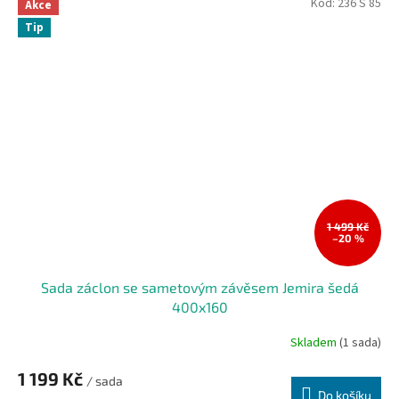
Kód:
236 S 85
Akce
Tip
1 499 Kč
–20 %
Sada záclon se sametovým závěsem Jemira šedá
400x160
Skladem
(1 sada)
1 199 Kč
/ sada
Do košíku