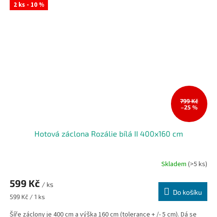
2 ks - 10 %
799 Kč
–25 %
Hotová záclona Rozálie bílá II 400x160 cm
Skladem
(>5 ks)
599 Kč
/ ks
Do košíku
Měrná
599 Kč / 1 ks
cena:
Šíře záclony je 400 cm a výška 160 cm (tolerance + /- 5 cm). Dá se