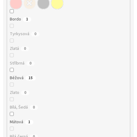
Bordo
1
Tyrkysová
0
Zlatá
0
Stříbrná
0
Béžová
15
Zlato
0
Bílá, Šedá
0
Mátová
1
Bílá,černá
0