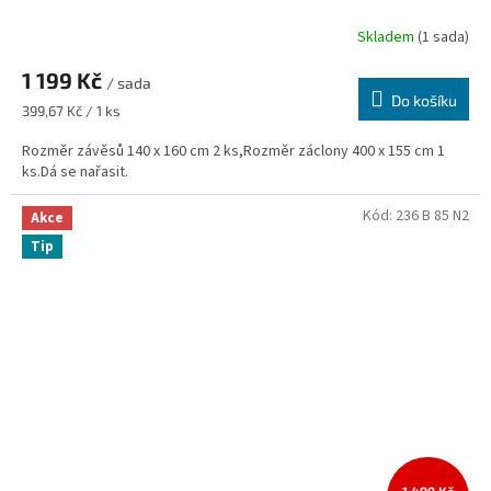
Skladem
(1 sada)
1 199 Kč
/ sada
Do košíku
Měrná
399,67 Kč / 1 ks
cena:
Rozměr závěsů 140 x 160 cm 2 ks,Rozměr záclony 400 x 155 cm 1
ks.Dá se nařasit.
Kód:
236 B 85 N2
Akce
Tip
1 499 Kč