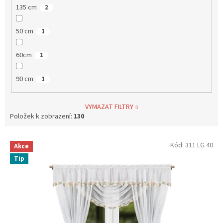
135 cm
2
50 cm
1
60cm
1
90 cm
1
VYMAZAT FILTRY
Položek k zobrazení:
130
V
Kód:
311 LG 40
Akce
ý
Tip
p
i
s
p
r
o