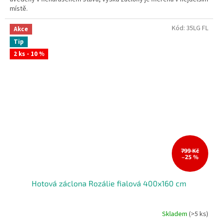
místě.
Kód:
35LG FL
Akce
Tip
2 ks - 10 %
799 Kč
–25 %
Hotová záclona Rozálie fialová 400x160 cm
Skladem
(>5 ks)