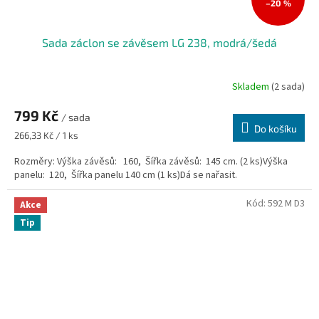
–20 %
Sada záclon se závěsem LG 238, modrá/šedá
Skladem
(2 sada)
799 Kč
/ sada
Do košíku
Měrná
266,33 Kč / 1 ks
cena:
Rozměry: Výška závěsů: 160, Šířka závěsů: 145 cm. (2 ks)Výška
panelu: 120, Šířka panelu 140 cm (1 ks)Dá se nařasit.
Kód:
592 M D3
Akce
Tip