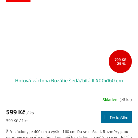
799 Kč
–25 %
Hotová záclona Rozálie šedá/bílá II 400x160 cm
Skladem
(>5 ks)
599 Kč
/ ks
Do košíku
Měrná
599 Kč / 1 ks
cena:
Šíře záclony je 400 cm a výška 160 cm. Dá se nařasit. Rozměry jsou
uvedeny v nenařaseném stavu, výška záclony je měřena v nejdelším