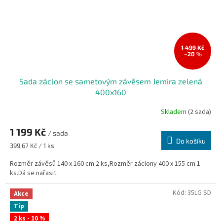
1 499 Kč
–20 %
Sada záclon se sametovým závěsem Jemira zelená
400x160
Skladem
(2 sada)
1 199 Kč
/ sada
Do košíku
Měrná
399,67 Kč / 1 ks
cena:
Rozměr závěsů 140 x 160 cm 2 ks,Rozměr záclony 400 x 155 cm 1
ks.Dá se nařasit.
Kód:
35LG SD
Akce
Tip
2 ks - 10 %