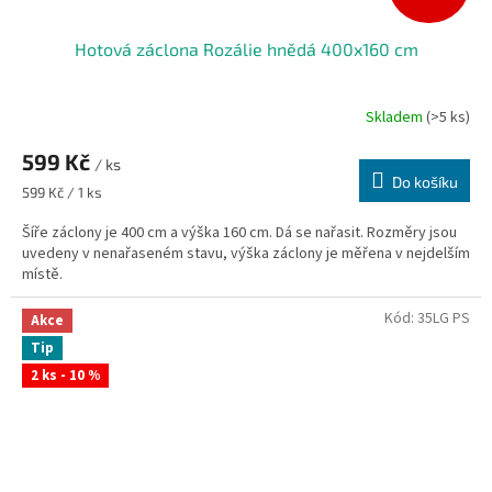
Hotová záclona Rozálie hnědá 400x160 cm
Skladem
(>5 ks)
599 Kč
/ ks
Do košíku
Měrná
599 Kč / 1 ks
cena:
Šíře záclony je 400 cm a výška 160 cm. Dá se nařasit. Rozměry jsou
uvedeny v nenařaseném stavu, výška záclony je měřena v nejdelším
místě.
Kód:
35LG PS
Akce
Tip
2 ks - 10 %