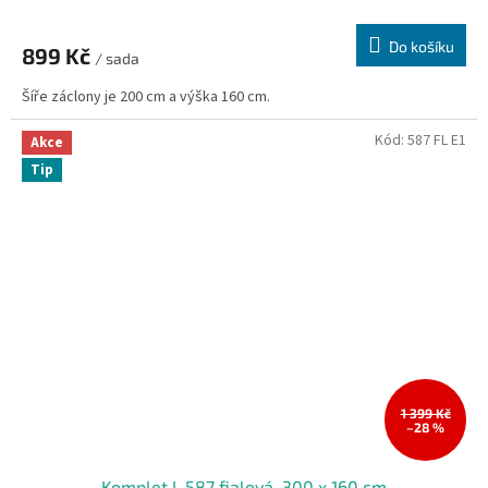
Do košíku
899 Kč
/ sada
Šíře záclony je 200 cm a výška 160 cm.
Kód:
587 FL E1
Akce
Tip
1 399 Kč
–28 %
Komplet L 587 fialová, 300 x 160 cm