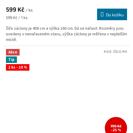
599 Kč
/ ks
Do košíku
Měrná
599 Kč / 1 ks
cena:
Šíře záclony je 400 cm a výška 160 cm. Dá se nařasit. Rozměry jsou
uvedeny v nenařaseném stavu, výška záclony je měřena v nejdelším
místě.
Kód:
35LG KH
Akce
Tip
2 ks - 10 %
799 Kč
–25 %