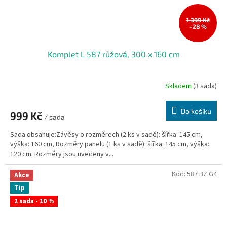
1 399 Kč
–28 %
Komplet L 587 růžová, 300 x 160 cm
Skladem
(3 sada)
Do košíku
999 Kč
/ sada
Sada obsahuje:Závěsy o rozměrech (2 ks v sadě): šířka: 145 cm,
výška: 160 cm, Rozměry panelu (1 ks v sadě): šířka: 145 cm, výška:
120 cm. Rozměry jsou uvedeny v...
Kód:
587 BZ G4
Akce
Tip
2 sada - 10 %