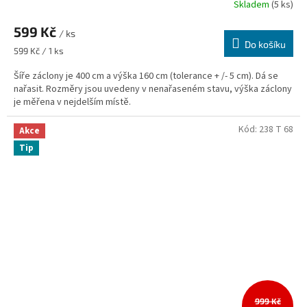
Skladem
(5 ks)
599 Kč
/ ks
Do košíku
Měrná
599 Kč / 1 ks
cena:
Šíře záclony je 400 cm a výška 160 cm (tolerance + /- 5 cm). Dá se
nařasit. Rozměry jsou uvedeny v nenařaseném stavu, výška záclony
je měřena v nejdelším místě.
Kód:
238 T 68
Akce
Tip
999 Kč