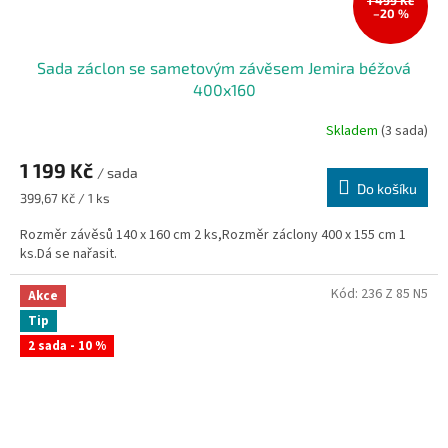
–20 %
Sada záclon se sametovým závěsem Jemira béžová
400x160
Skladem
(3 sada)
1 199 Kč
/ sada
Do košíku
Měrná
399,67 Kč / 1 ks
cena:
Rozměr závěsů 140 x 160 cm 2 ks,Rozměr záclony 400 x 155 cm 1
ks.Dá se nařasit.
Kód:
236 Z 85 N5
Akce
Tip
2 sada - 10 %