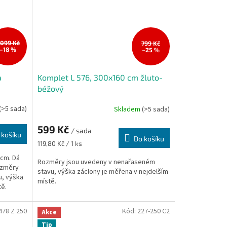
 099 Kč
799 Kč
–18 %
–25 %
a
Komplet L 576, 300x160 cm žluto-
béžový
(>5 sada)
Skladem
(>5 sada)
599 Kč
/ sada
 košíku
Do košíku
Měrná
119,80 Kč / 1 ks
cena:
 cm. Dá
Rozměry jsou uvedeny v nenařaseném
Rozměry
stavu, výška záclony je měřena v nejdelším
u, výška
místě.
tě.
478 Z 250
Kód:
227-250 C2
Akce
Tip