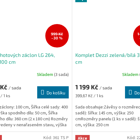
999 Kč
1
–30 %
hotových záclon LG 264,
Komplet Dezzi zelená/bílá 
100 cm
cm
Skladem
(3 sada)
Skladem
 Kč
1 199 Kč
/ sada
/ sada
Do košíku
Do
Měrná
/ 1 ks
399,67 Kč / 1 ks
cena:
záclony: 100 cm, Šířka celé sady: 400
Sada obsahuje:Závěsy o rozměrech
ýška spodního dílu: 50 cm, Šířka
sadě): šířka: 145 cm, výška: 250
ho dílu: 360 cm (2 x 180 cm) Rozměry
cmRozměry panelu (1 ks v sadě): ší
vedeny v nenařaseném stavu, výška
cm, výška: 250 cm
...
Kód:
361 TS P
Kód:
2
Akce