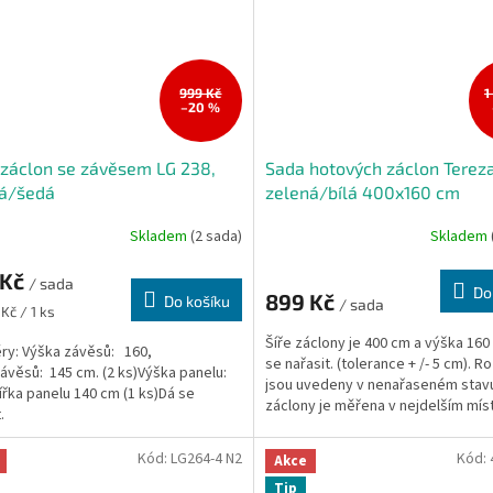
999 Kč
1
–20 %
záclon se závěsem LG 238,
Sada hotových záclon Terez
á/šedá
zelená/bílá 400x160 cm
Skladem
(2 sada)
Skladem
 Kč
/ sada
Do
899 Kč
Do košíku
/ sada
Kč / 1 ks
Šíře záclony je 400 cm a výška 160
ry: Výška závěsů: 160,
se nařasit. (tolerance + /- 5 cm). 
závěsů: 145 cm. (2 ks)Výška panelu:
jsou uvedeny v nenařaseném stav
ířka panelu 140 cm (1 ks)Dá se
záclony je měřena v nejdelším mís
.
Kód:
LG264-4 N2
Kód:
Akce
Tip