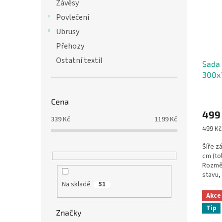
s
o
n
Závěsy
p
d
e
Povlečení
r
u
l
Ubrusy
o
k
d
t
Přehozy
u
ů
Ostatní textil
Sada 
k
300x
t
ů
Cena
499
339
Kč
1199
Kč
Měrná
499 Kč 
cena:
Šíře z
cm (to
Rozmě
stavu,
nejdelš
Na skladě
51
Akce
Tip
Značky