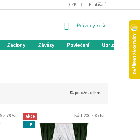
REKLAMACE A VRÁCENÍ ZBOŽÍ
CZK
OBCHODNÍ PODMÍNKY
Přihlášení
POD
NÁKUPNÍ
Prázdný košík
KOŠÍK
Záclony
Závěsy
Povlečení
Ubrusy
Pře
51
položek celkem
9 Z 79 A5
Kód:
236 Z 85 N5
Akce
Tip