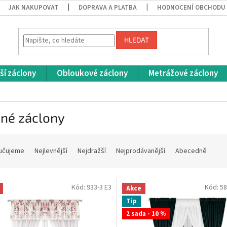
JAK NAKUPOVAT
DOPRAVA A PLATBA
HODNOCENÍ OBCHODU
HLEDAT
ší záclony
Obloukové záclony
Metrážové záclony
ené záclony
učujeme
Nejlevnější
Nejdražší
Nejprodávanější
Abecedně
Kód:
933-3 E3
Kód:
58
Akce
Tip
2 sada - 10 %