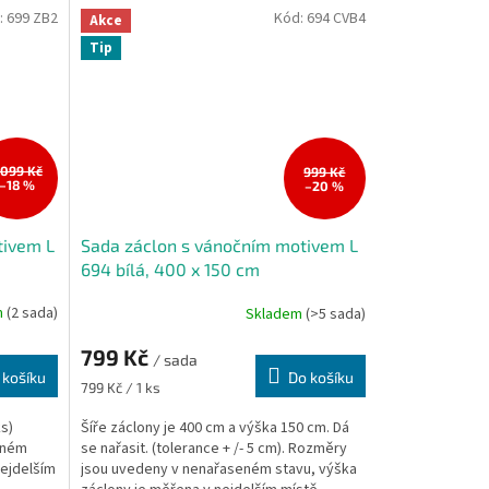
:
699 ZB2
Kód:
694 CVB4
Akce
Tip
 099 Kč
999 Kč
–18 %
–20 %
tivem L
Sada záclon s vánočním motivem L
694 bílá, 400 x 150 cm
m
(2 sada)
Skladem
(>5 sada)
799 Kč
/ sada
 košíku
Do košíku
Měrná
799 Kč / 1 ks
cena:
s)
Šíře záclony je 400 cm a výška 150 cm. Dá
eném
se nařasit. (tolerance + /- 5 cm). Rozměry
nejdelším
jsou uvedeny v nenařaseném stavu, výška