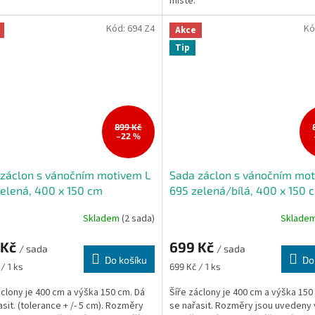
místě.
.
Kód:
694 Z4
Kó
Akce
Tip
899 Kč
–22 %
záclon s vánočním motivem L
Sada záclon s vánočním mot
elená, 400 x 150 cm
695 zelená/bílá, 400 x 150 
Skladem
(2 sada)
Sklade
 Kč
699 Kč
/ sada
/ sada
Do košíku
Do
Měrná
/ 1 ks
699 Kč / 1 ks
cena:
áclony je 400 cm a výška 150 cm. Dá
Šíře záclony je 400 cm a výška 150
asit. (tolerance + /- 5 cm). Rozměry
se nařasit. Rozměry jsou uvedeny 