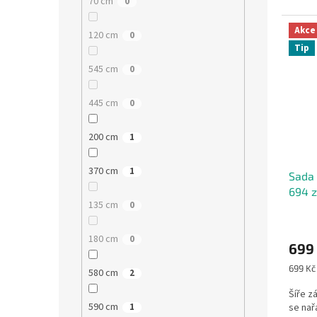
70 cm
0
(2 ks)..
Akce
120 cm
0
Tip
545 cm
0
445 cm
0
200 cm
1
370 cm
1
Sada 
694 z
135 cm
0
180 cm
0
699
Měrná
699 Kč 
580 cm
2
cena:
Šíře z
590 cm
se nař
1