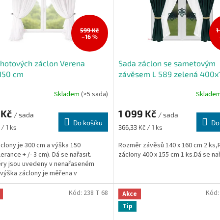
599 Kč
1
–16 %
hotových záclon Verena
Sada záclon se sametovým
150 cm
závěsem L 589 zelená 400x
Skladem
(>5 sada)
Sklade
 Kč
1 099 Kč
/ sada
/ sada
Do košíku
Do
Měrná
/ 1 ks
366,33 Kč / 1 ks
cena:
áclony je 300 cm a výška 150
Rozměr závěsů 140 x 160 cm 2 ks
lerance + /- 3 cm). Dá se nařasit.
záclony 400 x 155 cm 1 ks.Dá se nař
ry jsou uvedeny v nenařaseném
 výška záclony je měřena v
ím...
Kód:
238 T 68
Kód
Akce
Tip