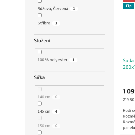
Tip
Růžová, Červená
1
Stříbro
1
Složení
100 % polyester
Sada 
1
260x
Šířka
1 0
140 cm
0
Měrná
219,80 
cena:
Hodí s
145 cm
4
Rozměr
Rozměr
150 cm
0
panelu