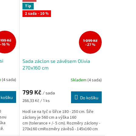
Tip
2 sada - 10 %
 199 Kč
1 099 Kč
–16 %
–27 %
si
Sada záclon se závěsem Olivia
270x160 cm
m
(4 sada)
Skladem
(4 sada)
799 Kč
/ sada
 košíku
Do košíku
Měrná
266,33 Kč / 1 ks
cena:
0
Hodí se na tyč o šířce 180 - 250 cm. Šíře
jsou
záclony je 560 cm a výška 160
ška
cm (tolerance + /- 5 cm). Rozměry záclony -
tě.
270x160 cmRozměry závěsů - 145x160 cm
(2 ks)...