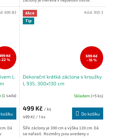
záclony je měřena v nejdelším místě.
d:
695 B3
Kód:
935 3
Akce
Tip
899 Kč
599 Kč
–22 %
–16 %
ivem L
Dekorační krátká záclona s kroužky
cm
L 935, 300x130 cm
m
(1 sada)
Skladem
(>5 ks)
499 Kč
/ ks
 košíku
Do košíku
Měrná
499 Kč / 1 ks
cena:
 cm. Dá
Šíře záclony je 300 cm a výška 130 cm. Dá
v
se nařasit. Rozměry jsou uvedeny v