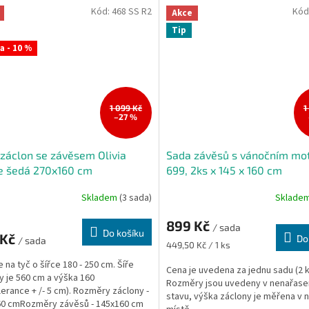
Kód:
468 SS R2
Kód
Akce
Tip
a - 10 %
1 099 Kč
1
–27 %
záclon se závěsem Olivia
Sada závěsů s vánočním mo
e šedá 270x160 cm
699, 2ks x 145 x 160 cm
Skladem
(3 sada)
Sklade
899 Kč
/ sada
Do košíku
 Kč
Do
/ sada
Měrná
449,50 Kč / 1 ks
cena:
 na tyč o šířce 180 - 250 cm. Šíře
Cena je uvedena za jednu sadu (2 k
y je 560 cm a výška 160
Rozměry jsou uvedeny v nenařas
lerance + /- 5 cm). Rozměry záclony -
stavu, výška záclony je měřena v 
60 cmRozměry závěsů - 145x160 cm