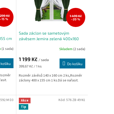
 299 Kč
1 499 Kč
–15 %
–20 %
Sada záclon se sametovým
155 cm
závěsem Jemira zelená 400x160
m
(1 sada)
Skladem
(2 sada)
1 199 Kč
/ sada
 košíku
Do košíku
Měrná
399,67 Kč / 1 ks
cena:
,Rozměr
Rozměr závěsů 140 x 160 cm 2 ks,Rozměr
asit.
záclony 400 x 155 cm 1 ks.Dá se nařasit.
:
592 M D3
Kód:
576 ZB 49 N1
Akce
Tip