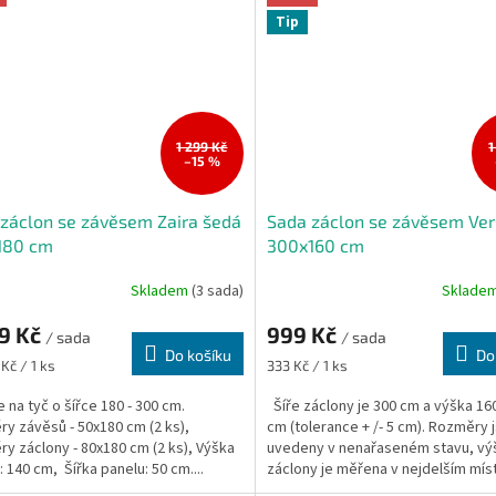
Tip
1 299 Kč
1
–15 %
záclon se závěsem Zaira šedá
Sada záclon se závěsem Ver
180 cm
300x160 cm
Skladem
(3 sada)
Sklade
99 Kč
999 Kč
/ sada
/ sada
Do košíku
Do
Měrná
Kč / 1 ks
333 Kč / 1 ks
cena:
e na tyč o šířce 180 - 300 cm.
Šíře záclony je 300 cm a výška 16
y závěsů - 50x180 cm (2 ks),
cm (tolerance + /- 5 cm). Rozměry 
y záclony - 80x180 cm (2 ks), Výška
uvedeny v nenařaseném stavu, vý
: 140 cm, Šířka panelu: 50 cm....
záclony je měřena v nejdelším mís