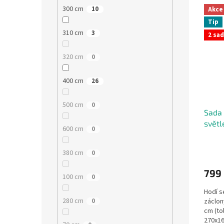
300 cm
10
Akce
Tip
310 cm
3
2 sad
320 cm
0
400 cm
26
500 cm
0
Sada 
světl
600 cm
0
380 cm
0
799
100 cm
0
Hodí se
280 cm
záclon
0
cm (to
270x1