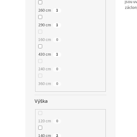
jsou u
záclon
260 cm
1
290 cm
1
160 cm
0
430 cm
1
240 cm
0
360 cm
0
Výška
120 cm
0
140 cm
2