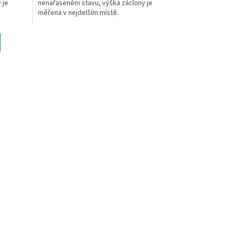
 je
nenařaseném stavu, výška záclony je
měřena v nejdelším místě.