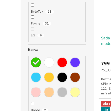
BytoTex
19
Fliying
32
LiS
0
Sada 
modr
Barva
799
Měrná
266,33 
cena:
Rozmě
Šířka 
120, Š
nařasit
Akce
Tip
Bordo
2