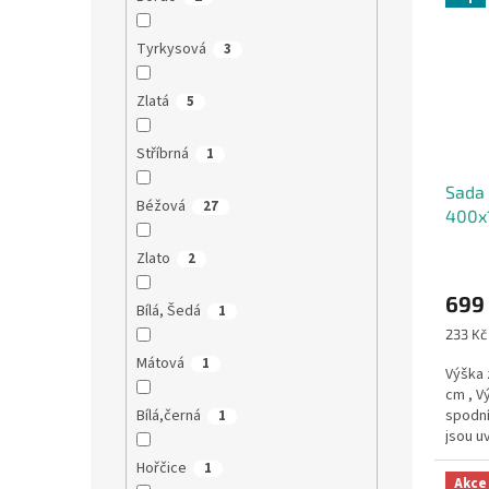
Tyrkysová
3
Zlatá
5
Stříbrná
1
Sada 
Béžová
27
400x
Zlato
2
699
Bílá, Šedá
1
Měrná
233 Kč 
cena:
Mátová
1
Výška 
cm , V
Bílá,černá
spodní
1
jsou u
záclony
Hořčice
1
Akce