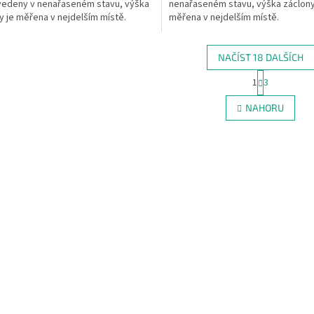
vedeny v nenařaseném stavu, výška
nenařaseném stavu, výška záclony
y je měřena v nejdelším místě.
měřena v nejdelším místě.
NAČÍST 18 DALŠÍCH
S
1
3
O
t
r
v
NAHORU
á
l
n
á
k
d
o
a
v
c
á
í
n
p
í
r
v
k
y
v
ý
p
i