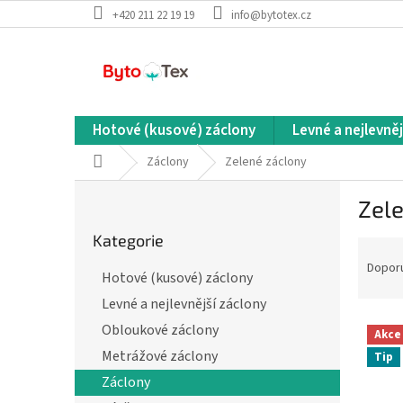
Přejít
+420 211 22 19 19
info@bytotex.cz
na
obsah
Hotové (kusové) záclony
Levné a nejlevněj
Domů
Záclony
Zelené záclony
P
Zel
o
Přeskočit
s
Kategorie
kategorie
Ř
t
a
r
Dopor
Hotové (kusové) záclony
z
a
Levné a nejlevnější záclony
e
n
V
n
n
Obloukové záclony
Akce
ý
í
í
Metrážové záclony
Tip
p
p
p
Záclony
i
r
a