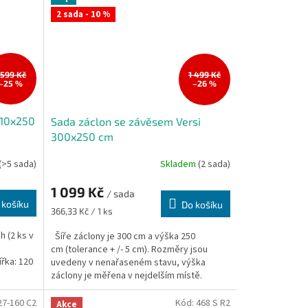
2 sada - 10 %
 599 Kč
1 499 Kč
–25 %
–26 %
310x250
Sada záclon se závěsem Versi
300x250 cm
(>5 sada)
Skladem
(2 sada)
1 099 Kč
/ sada
 košíku
Do košíku
Měrná
366,33 Kč / 1 ks
cena:
 (2 ks v
Šíře záclony je 300 cm a výška 250
cm (tolerance + /- 5 cm). Rozměry jsou
řka: 120
uvedeny v nenařaseném stavu, výška
záclony je měřena v nejdelším místě.
27-160 C2
Kód:
468 S R2
Akce