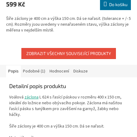
599 Kč
Do košíku
Šíře záclony je 400 cm a výška 150 cm. Dá se nařasit. (tolerance + /- 5
cm). Rozměry jsou uvedeny v nenařaseném stavu, výška záclony je
měřena v nejdelším místě.
ZOBRAZIT VŠECHNY SOUVISEJÍCÍ PRODUKTY
Popis
Podobné (1)
Hodnocení
Diskuze
Detailní popis produktu
Voálová
záclona
L 624 s řasící páskou v rozměru 400 x 150 cm,
ideální do ložnice nebo obývacího pokoje. Záclona má našitou
řasící pásku s tunýlkem pro zavěšení na garnyž, žabky nebo
háčky.
Šíře záclony je 400 cm a výška 150 cm. Dá se nařasit.