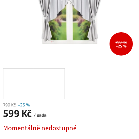
799 Kč
–25 %
799 Kč
–25 %
599 Kč
/ sada
Měrná
Momentálně nedostupné
cena: