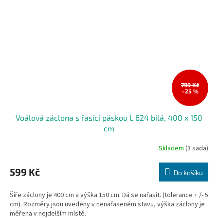
799 Kč
–25 %
Voálová záclona s řasící páskou L 624 bílá, 400 x 150
cm
Skladem
(3 sada)
599 Kč
Do košíku
Šíře záclony je 400 cm a výška 150 cm. Dá se nařasit. (tolerance + /- 5
cm). Rozměry jsou uvedeny v nenařaseném stavu, výška záclony je
měřena v nejdelším místě.