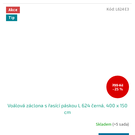
Kód:
L624 E3
Akce
Tip
799 Kč
–25 %
Voálová záclona s řasící páskou L 624 černá, 400 x 150
cm
Skladem
(>5 sada)