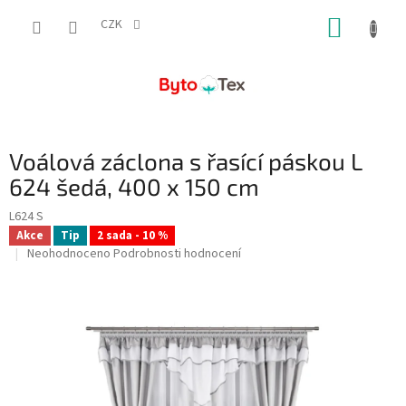
Přejít
NÁKUP
na
CZK
obsah
KOŠÍK
Voálová záclona s řasící páskou L
624 šedá, 400 x 150 cm
L624 S
Akce
Tip
2 sada - 10 %
Průměrné
Neohodnoceno
Podrobnosti hodnocení
hodnocení
produktu
je
0,0
z
5
hvězdiček.