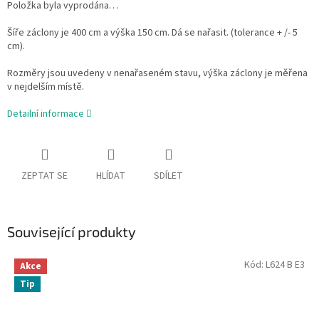
Položka byla vyprodána…
Šíře záclony je 400 cm a výška 150 cm. Dá se nařasit. (tolerance + /- 5
cm).
Rozměry jsou uvedeny v nenařaseném stavu, výška záclony je měřena
v nejdelším místě.
Detailní informace
ZEPTAT SE
HLÍDAT
SDÍLET
Související produkty
Kód:
L624 B E3
Akce
Tip