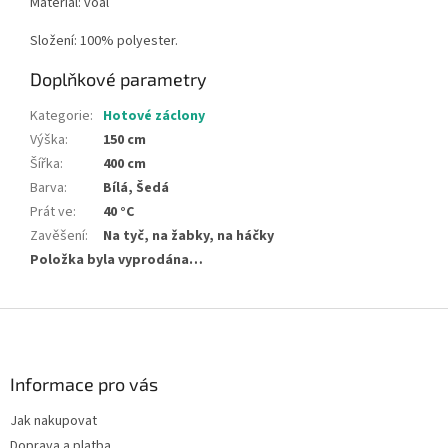
Materiál: voál
Složení: 100% polyester.
Doplňkové parametry
Kategorie
:
Hotové záclony
Výška
:
150 cm
Šířka
:
400 cm
Barva
:
Bílá, Šedá
Prát ve
:
40 °C
Zavěšení
:
Na tyč, na žabky, na háčky
Položka byla vyprodána…
Z
á
p
a
Informace pro vás
t
Jak nakupovat
í
Doprava a platba